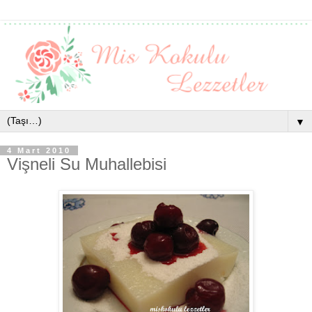
▼
4 Mart 2010
Vişneli Su Muhallebisi