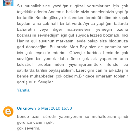
Su muhallebisine yazdığınız güzel yorumlarınız için çok
teşekkür ederim.Annemin belkide sizin annelerinizin yaptığı
bir tariftir. Bende gülsuyu kullanırken tereddüt ettim bir kaşık
koydum ama çok hafif bir tat verdi. Ayrıca yaptığım tatlarda
baharatın veya diğer malzemelerin yemeğin özünü
bozmasını sevmediğim için gül suyuda lezzeti bozmadı. İnci
Hanım gül suyunun markasını evde bakıp size bloğunuza
geri döneceğim. Bu arada Mert Bey size de yorumlarınız
için çok teşekkür ederim. Güveçte karides benimde çok
sevdiğim bir yemek daha önce çok sık yapardım ama
kolestrol problemimden yiyemiyorum.Belki ileride bu
satırlarda tarifini paylaşabilirim. Eserciğim canım arkadaşım
bende muhabbetleri çok özledim.Bir gece umaraım toplanır
görüşürüz. Sevgiler.
Yanıtla
Unknown
5 Mart 2010 15:38
Bende uzun süredir yapmıyorum su muhallebisini şimdi
görünce canım çekti.
çok severim.