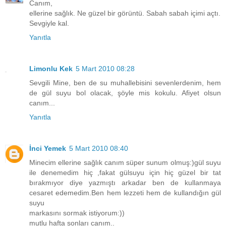
Canım,
ellerine sağlık. Ne güzel bir görüntü. Sabah sabah içimi açtı.
Sevgiyle kal.
Yanıtla
Limonlu Kek
5 Mart 2010 08:28
Sevgili Mine, ben de su muhallebisini sevenlerdenim, hem
de gül suyu bol olacak, şöyle mis kokulu. Afiyet olsun
canım...
Yanıtla
İnci Yemek
5 Mart 2010 08:40
Minecim ellerine sağlık canım süper sunum olmuş:)gül suyu
ile denemedim hiç ,fakat gülsuyu için hiç güzel bir tat
bırakmıyor diye yazmıştı arkadar ben de kullanmaya
cesaret edemedim.Ben hem lezzeti hem de kullandığın gül
suyu
markasını sormak istiyorum:))
mutlu hafta sonları canım..