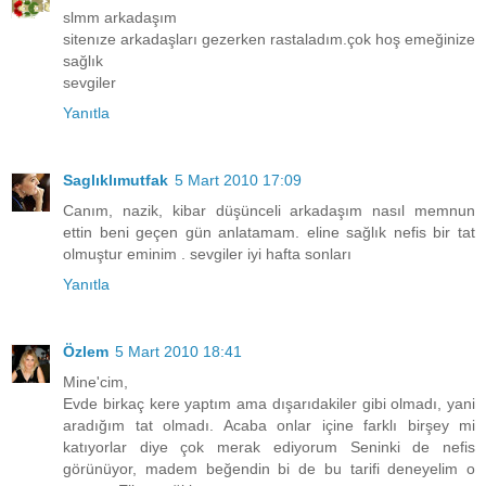
slmm arkadaşım
sitenıze arkadaşları gezerken rastaladım.çok hoş emeğinize
sağlık
sevgiler
Yanıtla
Saglıklımutfak
5 Mart 2010 17:09
Canım, nazik, kibar düşünceli arkadaşım nasıl memnun
ettin beni geçen gün anlatamam. eline sağlık nefis bir tat
olmuştur eminim . sevgiler iyi hafta sonları
Yanıtla
Özlem
5 Mart 2010 18:41
Mine'cim,
Evde birkaç kere yaptım ama dışarıdakiler gibi olmadı, yani
aradığım tat olmadı. Acaba onlar içine farklı birşey mi
katıyorlar diye çok merak ediyorum Seninki de nefis
görünüyor, madem beğendin bi de bu tarifi deneyelim o