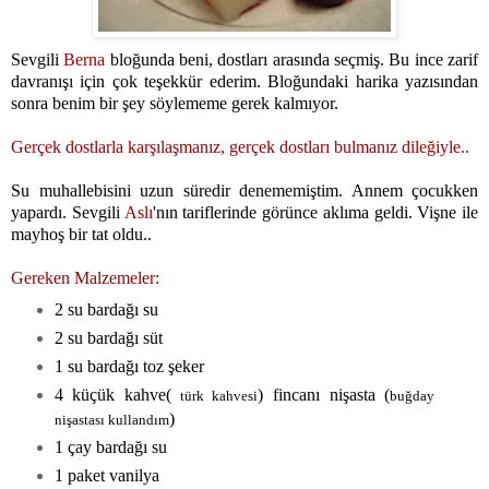
Sevgili
Berna
bloğunda beni, dostları arasında seçmiş. Bu ince zarif
davranışı için çok teşekkür ederim. Bloğundaki harika yazısından
sonra benim bir şey söylememe gerek kalmıyor.
Gerçek dostlarla karşılaşmanız, gerçek dostları bulmanız dileğiyle..
Su muhallebisini uzun süredir denememiştim. Annem çocukken
yapardı. Sevgili
Aslı
'
nın tariflerinde görünce aklıma geldi. Vişne ile
mayhoş bir tat oldu..
Gereken Malzemeler:
2 su bardağı su
2 su bardağı süt
1 su bardağı toz şeker
4 küçük kahve(
) fincanı nişasta (
türk kahvesi
buğday
)
nişastası kullandım
1 çay bardağı su
1 paket vanilya