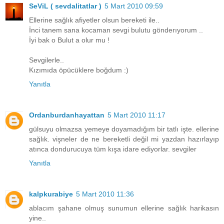
SeViL ( sevdalitatlar )
5 Mart 2010 09:59
Ellerine sağlık afiyetler olsun bereketi ile..
İnci tanem sana kocaman sevgi bulutu gönderıyorum ..
İyi bak o Bulut a olur mu !
Sevgilerle..
Kızımıda öpücüklere boğdum :)
Yanıtla
Ordanburdanhayattan
5 Mart 2010 11:17
gülsuyu olmazsa yemeye doyamadığım bir tatlı işte. ellerine
sağlık. vişneler de ne bereketli değil mi yazdan hazırlayıp
atınca dondurucuya tüm kışa idare ediyorlar. sevgiler
Yanıtla
kalpkurabiye
5 Mart 2010 11:36
ablacım şahane olmuş sunumun ellerine sağlık harikasın
yine..