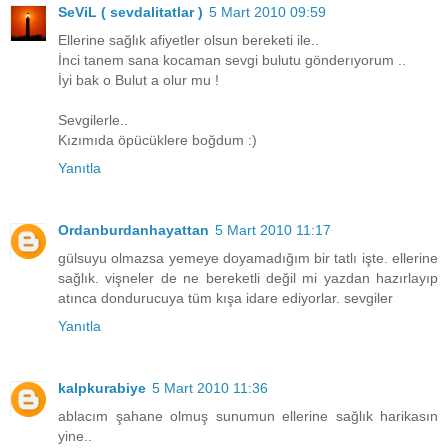
SeViL ( sevdalitatlar )
5 Mart 2010 09:59
Ellerine sağlık afiyetler olsun bereketi ile..
İnci tanem sana kocaman sevgi bulutu gönderıyorum ..
İyi bak o Bulut a olur mu !
Sevgilerle..
Kızımıda öpücüklere boğdum :)
Yanıtla
Ordanburdanhayattan
5 Mart 2010 11:17
gülsuyu olmazsa yemeye doyamadığım bir tatlı işte. ellerine
sağlık. vişneler de ne bereketli değil mi yazdan hazırlayıp
atınca dondurucuya tüm kışa idare ediyorlar. sevgiler
Yanıtla
kalpkurabiye
5 Mart 2010 11:36
ablacım şahane olmuş sunumun ellerine sağlık harikasın
yine..