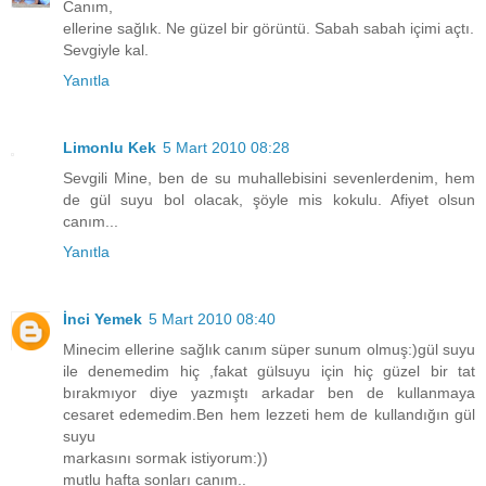
Canım,
ellerine sağlık. Ne güzel bir görüntü. Sabah sabah içimi açtı.
Sevgiyle kal.
Yanıtla
Limonlu Kek
5 Mart 2010 08:28
Sevgili Mine, ben de su muhallebisini sevenlerdenim, hem
de gül suyu bol olacak, şöyle mis kokulu. Afiyet olsun
canım...
Yanıtla
İnci Yemek
5 Mart 2010 08:40
Minecim ellerine sağlık canım süper sunum olmuş:)gül suyu
ile denemedim hiç ,fakat gülsuyu için hiç güzel bir tat
bırakmıyor diye yazmıştı arkadar ben de kullanmaya
cesaret edemedim.Ben hem lezzeti hem de kullandığın gül
suyu
markasını sormak istiyorum:))
mutlu hafta sonları canım..