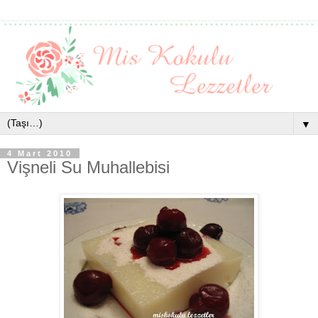
▼
4 Mart 2010
Vişneli Su Muhallebisi