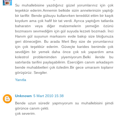
Su muhallebisine yazdığınız güzel yorumlarınız için çok
teşekkür ederim.Annemin belkide sizin annelerinizin yaptığı
bir tariftir. Bende gülsuyu kullanırken tereddüt ettim bir kaşık
koydum ama çok hafif bir tat verdi. Ayrıca yaptığım tatlarda
baharatın veya diğer malzemelerin yemeğin özünü
bozmasını sevmediğim için gül suyuda lezzeti bozmadı. İnci
Hanım gül suyunun markasını evde bakıp size bloğunuza
geri döneceğim. Bu arada Mert Bey size de yorumlarınız
için çok teşekkür ederim. Güveçte karides benimde çok
sevdiğim bir yemek daha önce çok sık yapardım ama
kolestrol problemimden yiyemiyorum.Belki ileride bu
satırlarda tarifini paylaşabilirim. Eserciğim canım arkadaşım
bende muhabbetleri çok özledim.Bir gece umaraım toplanır
görüşürüz. Sevgiler.
Yanıtla
Unknown
5 Mart 2010 15:38
Bende uzun süredir yapmıyorum su muhallebisini şimdi
görünce canım çekti.
çok severim.