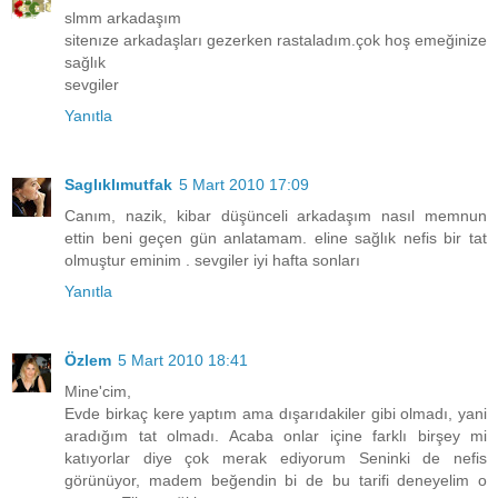
slmm arkadaşım
sitenıze arkadaşları gezerken rastaladım.çok hoş emeğinize
sağlık
sevgiler
Yanıtla
Saglıklımutfak
5 Mart 2010 17:09
Canım, nazik, kibar düşünceli arkadaşım nasıl memnun
ettin beni geçen gün anlatamam. eline sağlık nefis bir tat
olmuştur eminim . sevgiler iyi hafta sonları
Yanıtla
Özlem
5 Mart 2010 18:41
Mine'cim,
Evde birkaç kere yaptım ama dışarıdakiler gibi olmadı, yani
aradığım tat olmadı. Acaba onlar içine farklı birşey mi
katıyorlar diye çok merak ediyorum Seninki de nefis
görünüyor, madem beğendin bi de bu tarifi deneyelim o