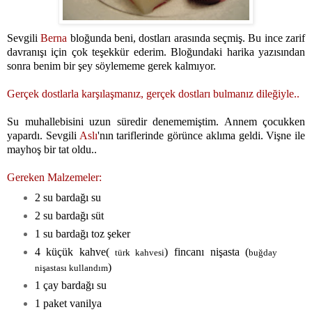
Sevgili
Berna
bloğunda beni, dostları arasında seçmiş. Bu ince zarif
davranışı için çok teşekkür ederim. Bloğundaki harika yazısından
sonra benim bir şey söylememe gerek kalmıyor.
Gerçek dostlarla karşılaşmanız, gerçek dostları bulmanız dileğiyle..
Su muhallebisini uzun süredir denememiştim. Annem çocukken
yapardı. Sevgili
Aslı
'
nın tariflerinde görünce aklıma geldi. Vişne ile
mayhoş bir tat oldu..
Gereken Malzemeler:
2 su bardağı su
2 su bardağı süt
1 su bardağı toz şeker
4 küçük kahve(
) fincanı nişasta (
türk kahvesi
buğday
)
nişastası kullandım
1 çay bardağı su
1 paket vanilya