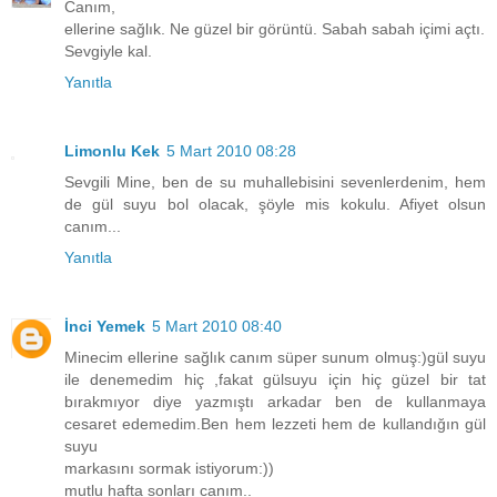
Canım,
ellerine sağlık. Ne güzel bir görüntü. Sabah sabah içimi açtı.
Sevgiyle kal.
Yanıtla
Limonlu Kek
5 Mart 2010 08:28
Sevgili Mine, ben de su muhallebisini sevenlerdenim, hem
de gül suyu bol olacak, şöyle mis kokulu. Afiyet olsun
canım...
Yanıtla
İnci Yemek
5 Mart 2010 08:40
Minecim ellerine sağlık canım süper sunum olmuş:)gül suyu
ile denemedim hiç ,fakat gülsuyu için hiç güzel bir tat
bırakmıyor diye yazmıştı arkadar ben de kullanmaya
cesaret edemedim.Ben hem lezzeti hem de kullandığın gül
suyu
markasını sormak istiyorum:))
mutlu hafta sonları canım..