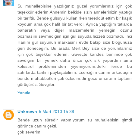
Su muhallebisine yazdığınız güzel yorumlarınız için çok
teşekkür ederim.Annemin belkide sizin annelerinizin yaptığı
bir tariftir. Bende gülsuyu kullanırken tereddüt ettim bir kaşık
koydum ama çok hafif bir tat verdi. Ayrıca yaptığım tatlarda
baharatın veya diğer malzemelerin yemeğin özünü
bozmasını sevmediğim için gül suyuda lezzeti bozmadı. İnci
Hanım gül suyunun markasını evde bakıp size bloğunuza
geri döneceğim. Bu arada Mert Bey size de yorumlarınız
için çok teşekkür ederim. Güveçte karides benimde çok
sevdiğim bir yemek daha önce çok sık yapardım ama
kolestrol problemimden yiyemiyorum.Belki ileride bu
satırlarda tarifini paylaşabilirim. Eserciğim canım arkadaşım
bende muhabbetleri çok özledim.Bir gece umaraım toplanır
görüşürüz. Sevgiler.
Yanıtla
Unknown
5 Mart 2010 15:38
Bende uzun süredir yapmıyorum su muhallebisini şimdi
görünce canım çekti.
çok severim.