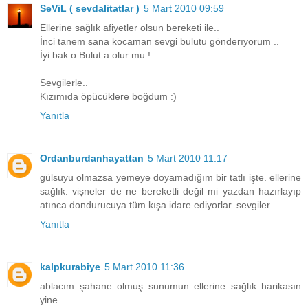
SeViL ( sevdalitatlar )
5 Mart 2010 09:59
Ellerine sağlık afiyetler olsun bereketi ile..
İnci tanem sana kocaman sevgi bulutu gönderıyorum ..
İyi bak o Bulut a olur mu !
Sevgilerle..
Kızımıda öpücüklere boğdum :)
Yanıtla
Ordanburdanhayattan
5 Mart 2010 11:17
gülsuyu olmazsa yemeye doyamadığım bir tatlı işte. ellerine
sağlık. vişneler de ne bereketli değil mi yazdan hazırlayıp
atınca dondurucuya tüm kışa idare ediyorlar. sevgiler
Yanıtla
kalpkurabiye
5 Mart 2010 11:36
ablacım şahane olmuş sunumun ellerine sağlık harikasın
yine..