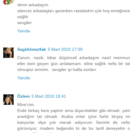
slmm arkadaşım
sitenıze arkadaşları gezerken rastaladım.çok hoş emeğinize
sağlık
sevgiler
Yanıtla
Saglıklımutfak
5 Mart 2010 17:09
Canım, nazik, kibar düşünceli arkadaşım nasıl memnun
ettin beni geçen gün anlatamam. eline sağlık nefis bir tat
olmuştur eminim . sevgiler iyi hafta sonları
Yanıtla
Özlem
5 Mart 2010 18:41
Mine'cim,
Evde birkaç kere yaptım ama dışarıdakiler gibi olmadı, yani
aradığım tat olmadı. Acaba onlar içine farklı birşey mi
katıyorlar diye çok merak ediyorum Seninki de nefis
görünüyor, madem beğendin bi de bu tarifi deneyelim o