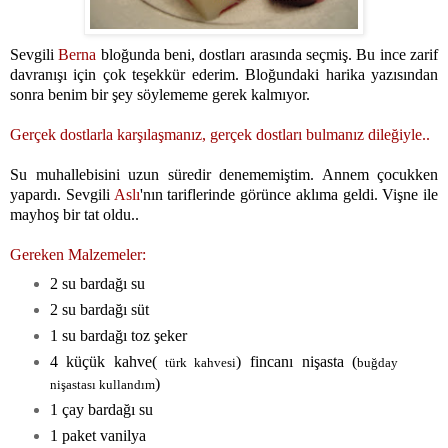
Sevgili
Berna
bloğunda beni, dostları arasında seçmiş. Bu ince zarif
davranışı için çok teşekkür ederim. Bloğundaki harika yazısından
sonra benim bir şey söylememe gerek kalmıyor.
Gerçek dostlarla karşılaşmanız, gerçek dostları bulmanız dileğiyle..
Su muhallebisini uzun süredir denememiştim. Annem çocukken
yapardı. Sevgili
Aslı
'
nın tariflerinde görünce aklıma geldi. Vişne ile
mayhoş bir tat oldu..
Gereken Malzemeler:
2 su bardağı su
2 su bardağı süt
1 su bardağı toz şeker
4 küçük kahve(
) fincanı nişasta (
türk kahvesi
buğday
)
nişastası kullandım
1 çay bardağı su
1 paket vanilya