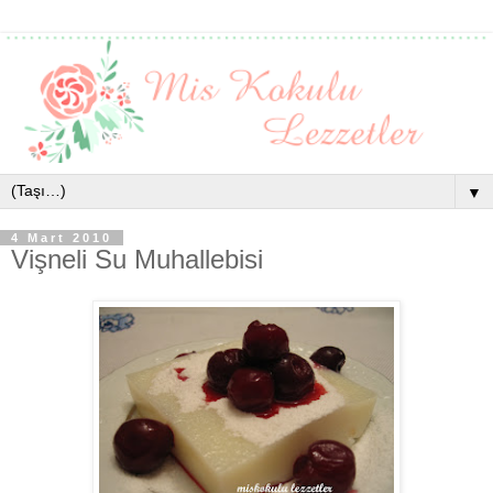
▼
4 Mart 2010
Vişneli Su Muhallebisi