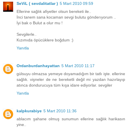
SeViL ( sevdalitatlar )
5 Mart 2010 09:59
Ellerine sağlık afiyetler olsun bereketi ile..
İnci tanem sana kocaman sevgi bulutu gönderıyorum ..
İyi bak o Bulut a olur mu !
Sevgilerle..
Kızımıda öpücüklere boğdum :)
Yanıtla
Ordanburdanhayattan
5 Mart 2010 11:17
gülsuyu olmazsa yemeye doyamadığım bir tatlı işte. ellerine
sağlık. vişneler de ne bereketli değil mi yazdan hazırlayıp
atınca dondurucuya tüm kışa idare ediyorlar. sevgiler
Yanıtla
kalpkurabiye
5 Mart 2010 11:36
ablacım şahane olmuş sunumun ellerine sağlık harikasın
yine..