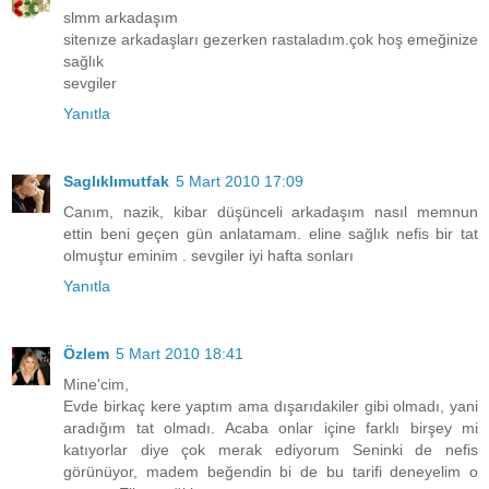
slmm arkadaşım
sitenıze arkadaşları gezerken rastaladım.çok hoş emeğinize
sağlık
sevgiler
Yanıtla
Saglıklımutfak
5 Mart 2010 17:09
Canım, nazik, kibar düşünceli arkadaşım nasıl memnun
ettin beni geçen gün anlatamam. eline sağlık nefis bir tat
olmuştur eminim . sevgiler iyi hafta sonları
Yanıtla
Özlem
5 Mart 2010 18:41
Mine'cim,
Evde birkaç kere yaptım ama dışarıdakiler gibi olmadı, yani
aradığım tat olmadı. Acaba onlar içine farklı birşey mi
katıyorlar diye çok merak ediyorum Seninki de nefis
görünüyor, madem beğendin bi de bu tarifi deneyelim o