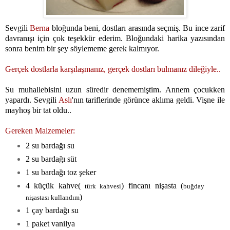
Sevgili
Berna
bloğunda beni, dostları arasında seçmiş. Bu ince zarif
davranışı için çok teşekkür ederim. Bloğundaki harika yazısından
sonra benim bir şey söylememe gerek kalmıyor.
Gerçek dostlarla karşılaşmanız, gerçek dostları bulmanız dileğiyle..
Su muhallebisini uzun süredir denememiştim. Annem çocukken
yapardı. Sevgili
Aslı
'
nın tariflerinde görünce aklıma geldi. Vişne ile
mayhoş bir tat oldu..
Gereken Malzemeler:
2 su bardağı su
2 su bardağı süt
1 su bardağı toz şeker
4 küçük kahve(
) fincanı nişasta (
türk kahvesi
buğday
)
nişastası kullandım
1 çay bardağı su
1 paket vanilya