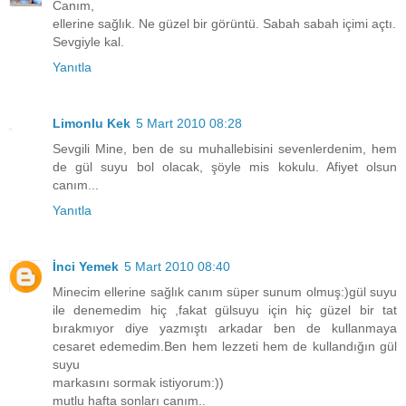
Canım,
ellerine sağlık. Ne güzel bir görüntü. Sabah sabah içimi açtı.
Sevgiyle kal.
Yanıtla
Limonlu Kek
5 Mart 2010 08:28
Sevgili Mine, ben de su muhallebisini sevenlerdenim, hem
de gül suyu bol olacak, şöyle mis kokulu. Afiyet olsun
canım...
Yanıtla
İnci Yemek
5 Mart 2010 08:40
Minecim ellerine sağlık canım süper sunum olmuş:)gül suyu
ile denemedim hiç ,fakat gülsuyu için hiç güzel bir tat
bırakmıyor diye yazmıştı arkadar ben de kullanmaya
cesaret edemedim.Ben hem lezzeti hem de kullandığın gül
suyu
markasını sormak istiyorum:))
mutlu hafta sonları canım..