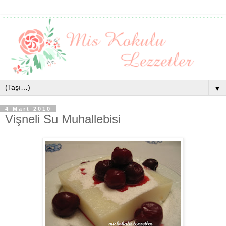
▼
4 Mart 2010
Vişneli Su Muhallebisi