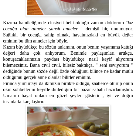
Kızıma hamileliğimde cinsiyeti belli olduğu zaman doktorum "
kız
çocuğu olan anneler şanslı anneler
" demişti hiç unutmuyor.
Sağlıklı bir çocuğa sahip olmak, hayatınızdaki en büyük değer
eminim bu tüm anneler için böyle.
Kızım büyüdükçe bu sözün anlamını, onun benim yaşamıma kattığı
değeri daha çok anlıyorum. Benimle paylaşımları artıkça,
konuşacaklarımızın paydası büyüdükçe nasıl keyif alıyorum
bilemezsiniz. Bana cıvıl cıvıl, hilesiz baktıkça, " seni seviyorum "
dediğinde bunun sözde değil özde olduğunu bilince ne kadar mutlu
olduğumu gerçek anne olanlar bilirler eminim.
Fırında yumurtayı da ikimizin birlikte olduğu, saatlerce oturup onun
okul sohbetlerini keyifle dinlediğim bir pazar sabahı hazırlamıştım.
Umarım hayat onlara en güzel şeyleri gösterir , iyi ve doğru
insanlarla karşılaştırır.