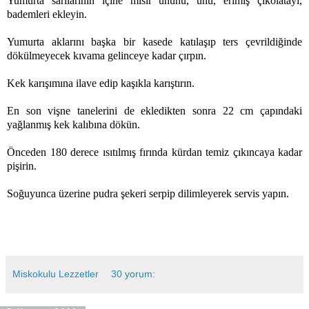
Yumurta sarılarının içine mısır ununu, unu, erimiş çikolatayı,
bademleri ekleyin.
Yumurta aklarını başka bir kasede katılaşıp ters çevrildiğinde
dökülmeyecek kıvama gelinceye kadar çırpın.
Kek karışımına ilave edip kaşıkla karıştırın.
En son vişne tanelerini de ekledikten sonra 22 cm çapındaki
yağlanmış kek kalıbına dökün.
Önceden 180 derece ısıtılmış fırında kürdan temiz çıkıncaya kadar
pişirin.
Soğuyunca üzerine pudra şekeri serpip dilimleyerek servis yapın.
Miskokulu Lezzetler
30 yorum: