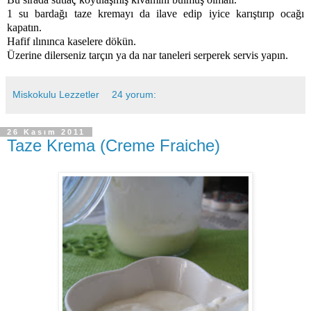
1 su bardağı taze kremayı da ilave edip iyice karıştırıp ocağı
kapatın.
Hafif ılınınca kaselere dökün.
Üzerine dilerseniz tarçın ya da nar taneleri serperek servis yapın.
Miskokulu Lezzetler
24 yorum:
26 Kasım 2011
Taze Krema (Creme Fraiche)