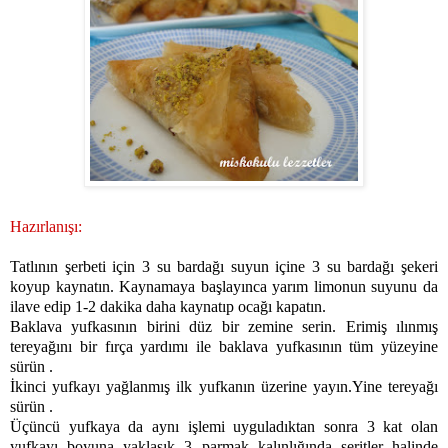
Hazırlanışı:
Tatlının şerbeti için 3 su bardağı suyun içine 3 su bardağı şekeri
koyup kaynatın. Kaynamaya başlayınca yarım limonun suyunu da
ilave edip 1-2 dakika daha kaynatıp ocağı kapatın.
Baklava yufkasının birini düz bir zemine serin. Erimiş ılınmış
tereyağını bir fırça yardımı ile baklava yufkasının tüm yüzeyine
sürün .
İkinci yufkayı yağlanmış ilk yufkanın üzerine yayın.Yine tereyağı
sürün .
Üçüncü yufkaya da aynı işlemi uyguladıktan sonra 3 kat olan
yufkayı boyuna yaklaşık 3 parmak kalınlığında şeritler halinde