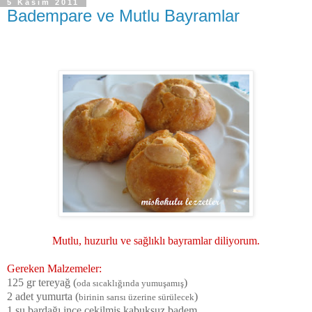
5 Kasım 2011
Badempare ve Mutlu Bayramlar
Mutlu, huzurlu ve sağlıklı bayramlar diliyorum.
Gereken Malzemeler:
125 gr tereyağ (
)
oda sıcaklığında yumuşamış
2 adet yumurta (
)
birinin sarısı üzerine sürülecek
1 su bardağı ince çekilmiş kabuksuz badem