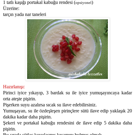
1 tatlı kaşığı portakal kabuğu rendesi (
)
opsiyonel
Üzerine:
tarçın yada nar taneleri
Hazırlanışı:
Pirinci iyice yıkayıp, 3 bardak su ile iyice yumuşayıncaya kadar
orta ateşte pişirin.
Pişerken suyu azalırsa sıcak su ilave edebilirsiniz.
Yumuşayan, su ile özdeşleşen pirinçlere sütü ilave edip yaklaşık 20
dakika kadar daha pişirin.
Şekeri ve portakal kabuğu rendesini de ilave edip 5 dakika daha
pişirin.
Bu sırada sütlaç koyulaşmış kıvamını bulmuş olmalı.