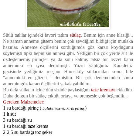
Sütlü tatlılar içindeki favori tatlım
sütlaç
. Benim için anne klasiği...
Ne zaman anneme gitsem benim çok sevdiğimi bildiği için mutlaka
hazırlar. Anneme ölçülerini sorduğumda göz kararı koyduğunu
söylemişti tıpkı hepinizin annesi gibi. Yediğim bir çok yerde süt ile
özdeşlememiş pirinçler ya da sulu kalmış tatsız bir lezzet bana
anneminki en iyisi dedirtmişti. Yazın yaptığımız Karadeniz
gezisinde yediğimiz meşhur Hamsiköy sütlacından sonra bile
"anneminki en güzeli " demiştim. Bir çok denememden sonra
annemin göz kararı ölçülerini yakalayabildim.
Bu defa sütlacın içine dün sizinle paylaştığım
taze kremayı
ekledim.
Daha dolgun bir sütlaç çıktığı ortaya ve prensesle çok beğendik...
Gereken Malzemeler:
1 su bardağı pirinç (
)
bulabilirseniz kırık pirinç
1 lt süt
3 su bardağı su
1 su bardağı taze krema
2-2,5 su bardağı toz şeker