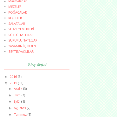
Marmelatlar
MEZELER
POĞAÇALAR
REÇELLER
SALATALAR
SEBZE YEMEKLERİ
SÜTLÜ TATLILAR
ŞURUPLU TATLILAR
YAŞAMIN İÇİNDEN
ZEYTİNYAĞLILAR
Blog Arşivi
►
2016
(3)
▼
2015
(31)
►
Aralık
(3)
►
Ekim
(4)
►
Eylül
(1)
►
Ağustos
(2)
►
Temmuz
(1)