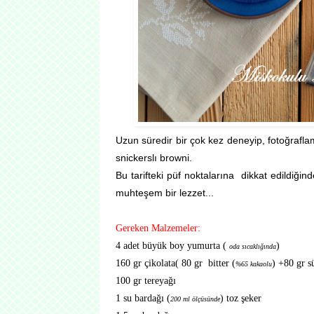
Uzun süredir bir çok kez deneyip, fotoğraflam
snickerslı browni.
Bu tarifteki püf noktalarına dikkat edildiği
muhteşem bir lezzet...
Gereken Malzemeler:
4 adet büyük boy yumurta (
)
oda sıcaklığında
160 gr çikolata( 80 gr bitter (
) +80 gr sü
%65 kakaolu
100 gr tereyağı
1 su bardağı (
) toz şeker
200 ml ölçüsünde