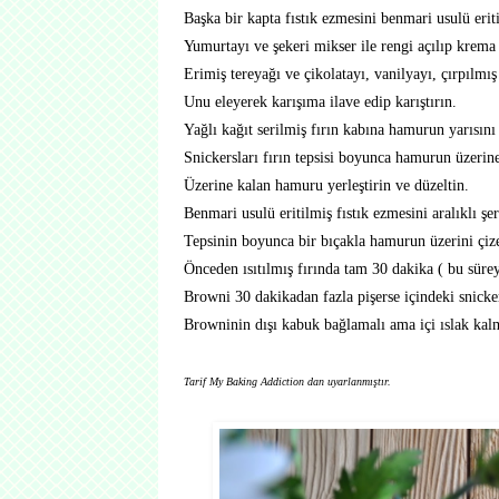
Başka bir kapta fıstık ezmesini benmari usulü erit
Yumurtayı ve şekeri mikser ile rengi açılıp krema
Erimiş tereyağı ve çikolatayı, vanilyayı, çırpılmış
Unu eleyerek karışıma ilave edip karıştırın.
Yağlı kağıt serilmiş fırın kabına hamurun yarısını
Snickersları fırın tepsisi boyunca hamurun üzerine
Üzerine kalan hamuru yerleştirin ve düzeltin.
Benmari usulü eritilmiş fıstık ezmesini aralıklı ş
Tepsinin boyunca bir bıçakla hamurun üzerini çize
Önceden ısıtılmış fırında tam 30 dakika ( bu süreyi
Browni 30 dakikadan fazla pişerse içindeki snicke
Browninin dışı kabuk bağlamalı ama içi ıslak kalm
Tarif My Baking Addiction dan uyarlanmıştır.