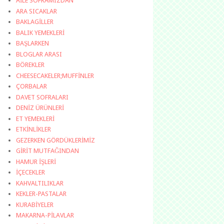
AİLE SOFRAMIZDAN
ARA SICAKLAR
BAKLAGİLLER
BALIK YEMEKLERİ
BAŞLARKEN
BLOGLAR ARASI
BÖREKLER
CHEESECAKELER;MUFFİNLER
ÇORBALAR
DAVET SOFRALARI
DENİZ ÜRÜNLERİ
ET YEMEKLERİ
ETKİNLİKLER
GEZERKEN GÖRDÜKLERİMİZ
GİRİT MUTFAĞINDAN
HAMUR İŞLERİ
İÇECEKLER
KAHVALTILIKLAR
KEKLER-PASTALAR
KURABİYELER
MAKARNA-PİLAVLAR