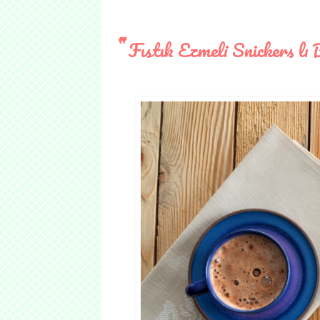
Fıstık Ezmeli Snickers lı