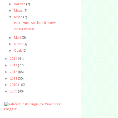
►
Haziran
(2)
►
Mayıs
(1)
▼
Nisan
(2)
Fıstık Ezmeli Snickers lı Browni
Lor Kurabiyesi
►
Mart
(5)
►
Şubat
(4)
►
Ocak
(6)
►
2014
(41)
►
2013
(77)
►
2012
(88)
►
2011
(55)
►
2010
(160)
►
2009
(40)