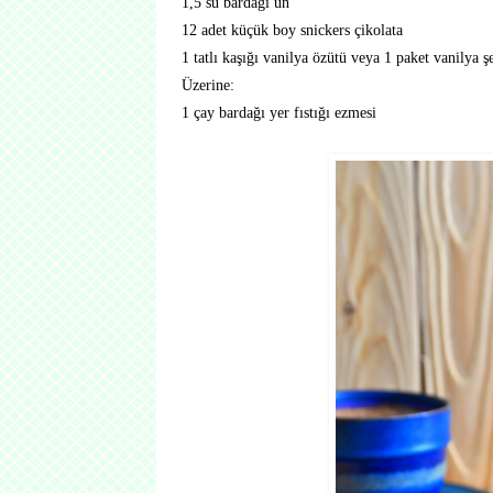
1,5 su bardağı un
12 adet küçük boy snickers çikolata
1 tatlı kaşığı vanilya özütü veya 1 paket vanilya ş
Üzerine:
1 çay bardağı yer fıstığı ezmesi