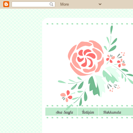
Ana Sayfa
İletişim
Hakkımda