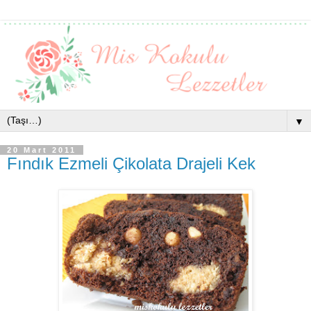
▼
20 Mart 2011
Fındık Ezmeli Çikolata Drajeli Kek