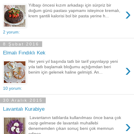
Yılbaşı öncesi kızım arkadaşı için sürpriz bir
›
doğum günü pastası yapmamı isteyince kremalı,
krem şantili kalorisi bol bir pasta yerine h...
2 yorum:
8 Şubat 2016
Elmalı Fındıklı Kek
Her yeni yıl başında tatlı bir tarif yayınlayıp yeni
›
yıla tatlı başlamak bloğumu açtığımdan beri
benim için gelenek haline gelmişti. An...
10 yorum:
30 Aralık 2015
Lavantalı Kurabiye
Lavantanın tatlılarda kullanılması önce bana çok
›
cazip gelmese de lavantalı muhallebi
denememden çıkan sonuç beni çok memnun
edince ...