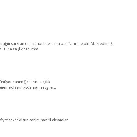
irağın sarkısın da istanbul der ama ben İzmir de olmAk istedim. Şu
 . Eline sağlık canıımm
üyor canım:))ellerine sağlık.
denemek lazım.kocaman sevgiler..
fiyet seker olsun canim hayirli aksamlar