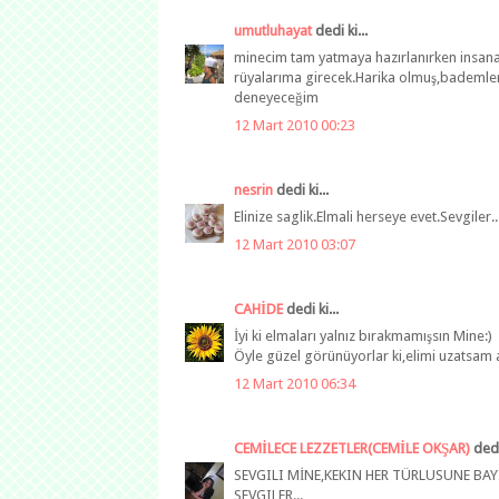
umutluhayat
dedi ki...
minecim tam yatmaya hazırlanırken insana
rüyalarıma girecek.Harika olmuş,bademler
deneyeceğim
12 Mart 2010 00:23
nesrin
dedi ki...
Elinize saglik.Elmali herseye evet.Sevgiler..
12 Mart 2010 03:07
CAHİDE
dedi ki...
İyi ki elmaları yalnız bırakmamışsın Mine:)
Öyle güzel görünüyorlar ki,elimi uzatsam al
12 Mart 2010 06:34
CEMİLECE LEZZETLER(CEMİLE OKŞAR)
dedi 
SEVGILI MİNE,KEKIN HER TÜRLUSUNE BAY
SEVGILER...