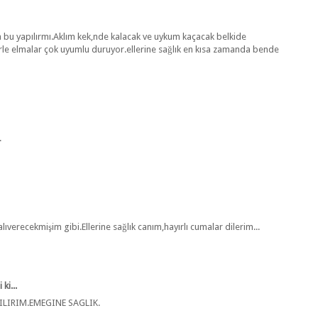
 bu yapılırmı.Aklım kek,nde kalacak ve uykum kaçacak belkide
le elmalar çok uyumlu duruyor.ellerine sağlık en kısa zamanda bende
.
ıverecekmişim gibi.Ellerine sağlık canım,hayırlı cumalar dilerim...
ki...
ILIRIM.EMEGINE SAGLIK.