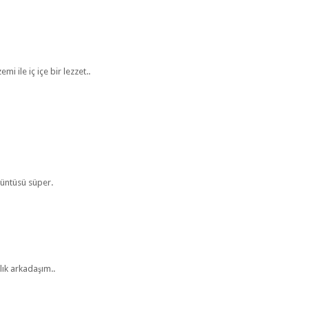
 ile iç içe bir lezzet..
örüntüsü süper.
lık arkadaşım..