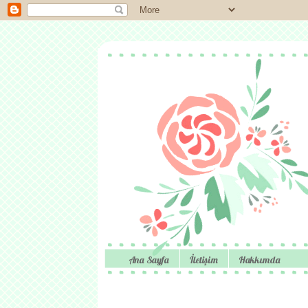
Ana Sayfa
İletişim
Hakkımda