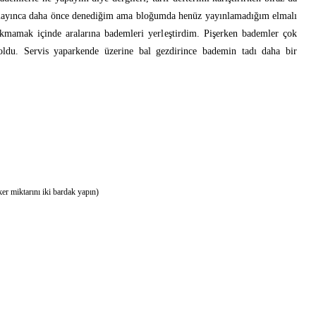
amayınca daha önce denediğim ama bloğumda henüz yayınlamadığım elmalı
akmamak içinde aralarına bademleri yerleştirdim. Pişerken bademler çok
oldu. Servis yaparkende üzerine bal gezdirince bademin tadı daha bir
ker miktarını iki bardak yapın)