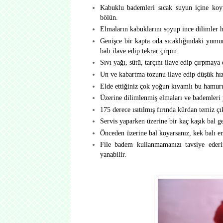
Kabuklu bademleri sıcak suyun içine koy
bölün.
Elmaların kabuklarını soyup ince dilimler h
Genişce bir kapta oda sıcaklığındaki yumurt
balı ilave edip tekrar çırpın.
Sıvı yağı, sütü, tarçını ilave edip çırpmaya
Un ve kabartma tozunu ilave edip düşük hızd
Elde ettiğiniz çok yoğun kıvamlı bu hamuru 
Üzerine dilimlenmiş elmaları ve bademleri y
175 derece ısıtılmış fırında kürdan temiz çı
Servis yaparken üzerine bir kaç kaşık bal ge
Önceden üzerine bal koyarsanız, kek balı em
File badem kullanmamanızı tavsiye eder
yanabilir.