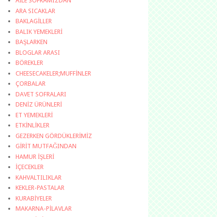
AİLE SOFRAMIZDAN
ARA SICAKLAR
BAKLAGİLLER
BALIK YEMEKLERİ
BAŞLARKEN
BLOGLAR ARASI
BÖREKLER
CHEESECAKELER;MUFFİNLER
ÇORBALAR
DAVET SOFRALARI
DENİZ ÜRÜNLERİ
ET YEMEKLERİ
ETKİNLİKLER
GEZERKEN GÖRDÜKLERİMİZ
GİRİT MUTFAĞINDAN
HAMUR İŞLERİ
İÇECEKLER
KAHVALTILIKLAR
KEKLER-PASTALAR
KURABİYELER
MAKARNA-PİLAVLAR