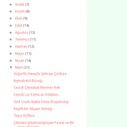
►
Aralık
(7)
►
Kasım
(8)
►
Ekim
(9)
►
Eylül
(14)
►
Ağustos
(13)
►
Temmuz
(11)
►
Haziran
(12)
►
Mayıs
(11)
►
Nisan
(14)
▼
Mart
(21)
Yoğurtlu Havuçlu Şehriye Çorbası
Kıymalı Kol Böreği
Cevizli Çikolatalı Mermer Kek
Cevizli Lor Ezme ve Ödülüm..
Girit Usulü Bakla Ezme (Kopanista)
Keyifli Bir Akşam Yemeği
Tepsi Köftesi
Çikolata Şelalesi(Ağlayan Pasta) ve Bir
Doğum Günü