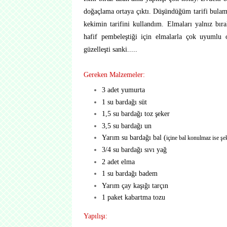
doğaçlama ortaya çıktı. Düşündüğüm tarifi bul
kekimin tarifini kullandım. Elmaları yalnız bır
hafif pembeleştiği için elmalarla çok uyumlu 
güzelleşti sanki.....
Gereken Malzemeler:
3 adet yumurta
1 su bardağı süt
1,5 su bardağı toz şeker
3,5 su bardağı un
Yarım su bardağı bal (
içine bal konulmaz ise şe
3/4 su bardağı sıvı yağ
2 adet elma
1 su bardağı badem
Yarım çay kaşığı tarçın
1 paket kabartma tozu
Yapılışı: