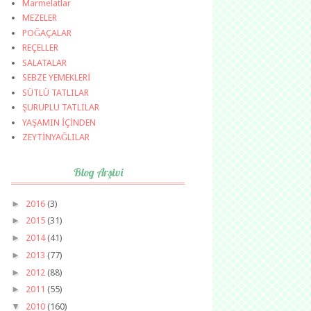
Marmelatlar
MEZELER
POĞAÇALAR
REÇELLER
SALATALAR
SEBZE YEMEKLERİ
SÜTLÜ TATLILAR
ŞURUPLU TATLILAR
YAŞAMIN İÇİNDEN
ZEYTİNYAĞLILAR
Blog Arşivi
►
2016
(3)
►
2015
(31)
►
2014
(41)
►
2013
(77)
►
2012
(88)
►
2011
(55)
▼
2010
(160)