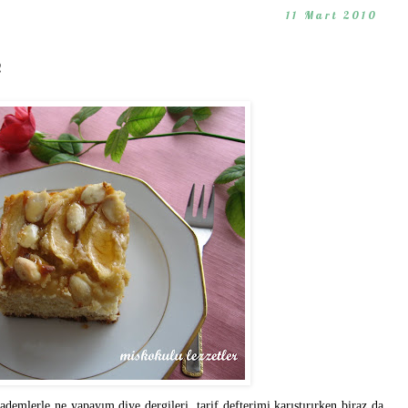
11 Mart 2010
k
demlerle ne yapayım diye dergileri, tarif defterimi karıştırırken biraz da