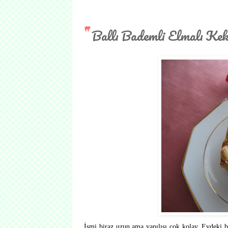
Ballı Bademli Elmalı Ke
İsmi biraz uzun ama yapılışı çok kolay. Evdeki ba