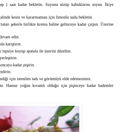
up 1 saat kadar bekletin. Suyunu süzüp kabuklarını soyun. İkiye
alinde kesin ve kararmaması için limonlu suda bekletin.
aları şekerle birlikte krema haline gelinceye kadar çırpın. Üzerine
 devam edin.
a karıştırın.
tepsiye koyup spatula ile üzerini düzeltin.
erleştirin.
kıncaya kadar pişirin.
zdirin.
diği için istenilen tadı ve görüntüyü elde edemezsiniz.
im. Hamur yoğun kıvamlı olduğu için pişinceye kadar bademler