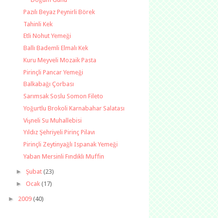
Pazılı Beyaz Peynirli Börek
Tahinli Kek
Etli Nohut Yemeği
Ballı Bademli Elmalı Kek
Kuru Meyveli Mozaik Pasta
Pirinçli Pancar Yemeği
Balkabağı Çorbası
Sarımsak Soslu Somon Fileto
Yoğurtlu Brokoli Karnabahar Salatası
Vişneli Su Muhallebisi
Yıldız Şehriyeli Pirinç Pilavı
Pirinçli Zeytinyağlı Ispanak Yemeği
Yaban Mersinli Fındıklı Muffin
►
Şubat
(23)
►
Ocak
(17)
►
2009
(40)