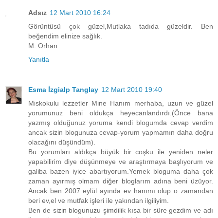
Adsız
12 Mart 2010 16:24
Görüntüsü çok güzel,Mutlaka tadıda güzeldir. Ben
beğendim elinize sağlık.
M. Orhan
Yanıtla
Esma İzgialp Tanglay
12 Mart 2010 19:40
Miskokulu lezzetler Mine Hanım merhaba, uzun ve güzel
yorumunuz beni oldukça heyecanlandırdı.(Önce bana
yazmış olduğunuz yoruma kendi blogumda cevap verdim
ancak sizin blogunuza cevap-yorum yapmamın daha doğru
olacağını düşündüm).
Bu yorumları aldıkça büyük bir coşku ile yeniden neler
yapabilirim diye düşünmeye ve araştırmaya başlıyorum ve
galiba bazen iyice abartıyorum.Yemek bloguma daha çok
zaman ayırmış olmam diğer bloglarım adına beni üzüyor.
Ancak ben 2007 eylül ayında ev hanımı olup o zamandan
beri ev,el ve mutfak işleri ile yakından ilgiliyim.
Ben de sizin blogunuzu şimdilik kısa bir süre gezdim ve adı