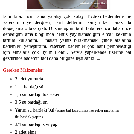
İsmi biraz uzun ama yapılışı çok kolay. Evdeki bademlerle ne
yapayım diye dergileri, tarif defterimi karıştırırken biraz da
doğaçlama ortaya çıktı. Düşündüğüm tarifi bulamayınca daha önce
denediğim ama bloğumda henüz yayınlamadığım elmalı kekimin
tarifini kullandım. Elmaları yalnız bırakmamak içinde aralarına
bademleri yerleştirdim. Pişerken bademler çok hafif pembeleştiği
için elmalarla çok uyumlu oldu. Servis yaparkende üzerine bal
gezdirince bademin tadı daha bir güzelleşti sanki.....
Gereken Malzemeler:
3 adet yumurta
1 su bardağı süt
1,5 su bardağı toz şeker
3,5 su bardağı un
Yarım su bardağı bal (
içine bal konulmaz ise şeker miktarını
iki bardak yapın)
3/4 su bardağı sıvı yağ
2 adet elma