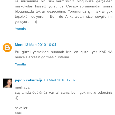
ile müsemma bir isim vermişsiniz blogunuza gerçekten
miskokuları hissettiriyorsunuz. Cevap- yorumumdan sonra
blogunuzda tekrar gezeceğim. Yorumunuz için tekrar çok
teşekkür ediyorum. Ben de Ankara'dan size sevgilerimi
yolluyorum :))
Yanıtla
Mert
13 Mart 2010 10:04
Bu güzel yemekleri sunmak için en güzel yer KARİNA
bence.Herkesin görmesini isterim
Yanıtla
japon çekirdeği
13 Mart 2010 12:07
merhaba
sayfamda ödülünüz var alırsanız beni çok mutlu edersiniz
:))
sevgiler
ebru