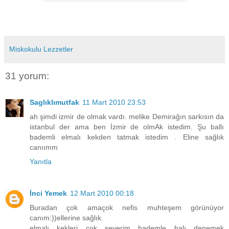
Miskokulu Lezzetler
31 yorum:
Saglıklımutfak
11 Mart 2010 23:53
ah şimdi izmir de olmak vardı. melike Demirağın sarkısın da
istanbul der ama ben İzmir de olmAk istedim. Şu ballı
bademli elmalı kekden tatmak istedim . Eline sağlık
canıımm
Yanıtla
İnci Yemek
12 Mart 2010 00:18
Buradan çok amaçok nefis muhteşem görünüyor
canım:))ellerine sağlık.
elmalı kekleri çok severim bademle balı denemek