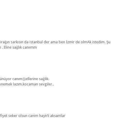
irağın sarkısın da istanbul der ama ben İzmir de olmAk istedim. Şu
 . Eline sağlık canıımm
üyor canım:))ellerine sağlık.
denemek lazım.kocaman sevgiler..
fiyet seker olsun canim hayirli aksamlar