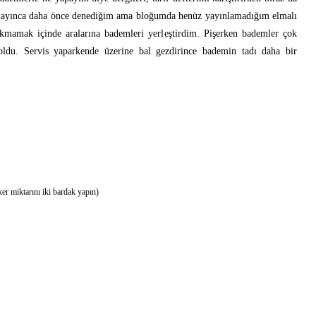
amayınca daha önce denediğim ama bloğumda henüz yayınlamadığım elmalı
akmamak içinde aralarına bademleri yerleştirdim. Pişerken bademler çok
oldu. Servis yaparkende üzerine bal gezdirince bademin tadı daha bir
ker miktarını iki bardak yapın)