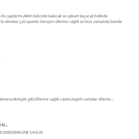
 bu yapılırmı.Aklım kek,nde kalacak ve uykum kaçacak belkide
le elmalar çok uyumlu duruyor.ellerine sağlık en kısa zamanda bende
.
ıverecekmişim gibi.Ellerine sağlık canım,hayırlı cumalar dilerim...
ki...
ILIRIM.EMEGINE SAGLIK.