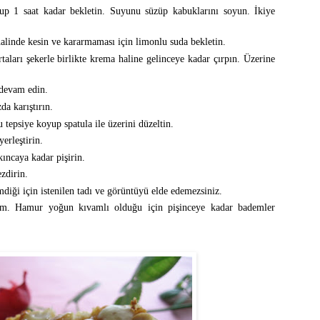
up 1 saat kadar bekletin. Suyunu süzüp kabuklarını soyun. İkiye
alinde kesin ve kararmaması için limonlu suda bekletin.
aları şekerle birlikte krema haline gelinceye kadar çırpın. Üzerine
 devam edin.
a karıştırın.
tepsiye koyup spatula ile üzerini düzeltin.
erleştirin.
kıncaya kadar pişirin.
zdirin.
diği için istenilen tadı ve görüntüyü elde edemezsiniz.
im. Hamur yoğun kıvamlı olduğu için pişinceye kadar bademler