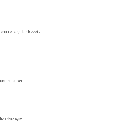
 ile iç içe bir lezzet..
örüntüsü süper.
lık arkadaşım..