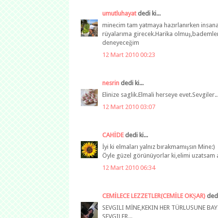
umutluhayat
dedi ki...
minecim tam yatmaya hazırlanırken insana
rüyalarıma girecek.Harika olmuş,bademler
deneyeceğim
12 Mart 2010 00:23
nesrin
dedi ki...
Elinize saglik.Elmali herseye evet.Sevgiler..
12 Mart 2010 03:07
CAHİDE
dedi ki...
İyi ki elmaları yalnız bırakmamışsın Mine:)
Öyle güzel görünüyorlar ki,elimi uzatsam al
12 Mart 2010 06:34
CEMİLECE LEZZETLER(CEMİLE OKŞAR)
dedi 
SEVGILI MİNE,KEKIN HER TÜRLUSUNE BAY
SEVGILER...