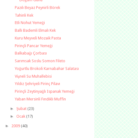
Pazılı Beyaz Peynirli Börek
Tahinli Kek
Etli Nohut Yemeği
Ballı Bademli Elmalı Kek
Kuru Meyveli Mozaik Pasta
Pirinçli Pancar Yemeği
Balkabağı Çorbası
Sarımsak Soslu Somon Fileto
Yoğurtlu Brokoli Karnabahar Salatası
Vişneli Su Muhallebisi
Yıldız Şehriyeli Pirinç Pilavı
Pirinçli Zeytinyağlı Ispanak Yemeği
Yaban Mersinli Fındıklı Muffin
►
Şubat
(23)
►
Ocak
(17)
►
2009
(40)