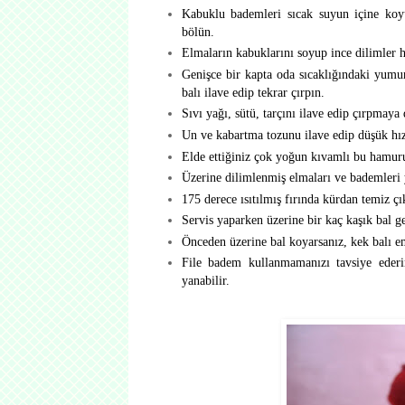
Kabuklu bademleri sıcak suyun içine koy
bölün.
Elmaların kabuklarını soyup ince dilimler h
Genişce bir kapta oda sıcaklığındaki yumurt
balı ilave edip tekrar çırpın.
Sıvı yağı, sütü, tarçını ilave edip çırpmaya
Un ve kabartma tozunu ilave edip düşük hızd
Elde ettiğiniz çok yoğun kıvamlı bu hamuru 
Üzerine dilimlenmiş elmaları ve bademleri y
175 derece ısıtılmış fırında kürdan temiz çı
Servis yaparken üzerine bir kaç kaşık bal ge
Önceden üzerine bal koyarsanız, kek balı em
File badem kullanmamanızı tavsiye eder
yanabilir.