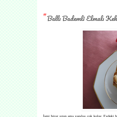
Ballı Bademli Elmalı Ke
İsmi biraz uzun ama yapılışı çok kolay. Evdeki ba