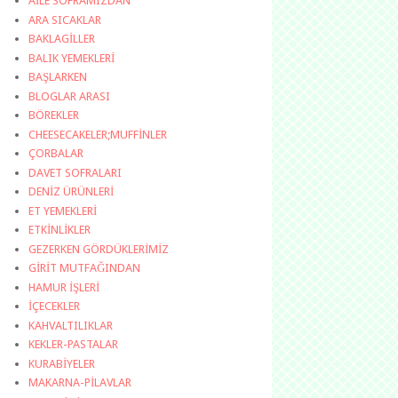
AİLE SOFRAMIZDAN
ARA SICAKLAR
BAKLAGİLLER
BALIK YEMEKLERİ
BAŞLARKEN
BLOGLAR ARASI
BÖREKLER
CHEESECAKELER;MUFFİNLER
ÇORBALAR
DAVET SOFRALARI
DENİZ ÜRÜNLERİ
ET YEMEKLERİ
ETKİNLİKLER
GEZERKEN GÖRDÜKLERİMİZ
GİRİT MUTFAĞINDAN
HAMUR İŞLERİ
İÇECEKLER
KAHVALTILIKLAR
KEKLER-PASTALAR
KURABİYELER
MAKARNA-PİLAVLAR