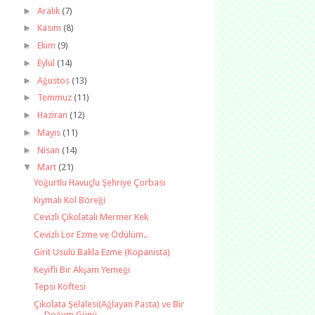
►
Aralık
(7)
►
Kasım
(8)
►
Ekim
(9)
►
Eylül
(14)
►
Ağustos
(13)
►
Temmuz
(11)
►
Haziran
(12)
►
Mayıs
(11)
►
Nisan
(14)
▼
Mart
(21)
Yoğurtlu Havuçlu Şehriye Çorbası
Kıymalı Kol Böreği
Cevizli Çikolatalı Mermer Kek
Cevizli Lor Ezme ve Ödülüm..
Girit Usulü Bakla Ezme (Kopanista)
Keyifli Bir Akşam Yemeği
Tepsi Köftesi
Çikolata Şelalesi(Ağlayan Pasta) ve Bir
Doğum Günü