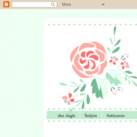
Ana Sayfa
İletişim
Hakkımda