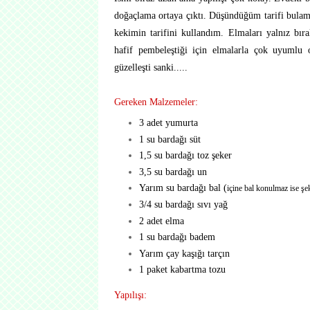
doğaçlama ortaya çıktı. Düşündüğüm tarifi bul
kekimin tarifini kullandım. Elmaları yalnız bır
hafif pembeleştiği için elmalarla çok uyumlu 
güzelleşti sanki.....
Gereken Malzemeler:
3 adet yumurta
1 su bardağı süt
1,5 su bardağı toz şeker
3,5 su bardağı un
Yarım su bardağı bal (
içine bal konulmaz ise şe
3/4 su bardağı sıvı yağ
2 adet elma
1 su bardağı badem
Yarım çay kaşığı tarçın
1 paket kabartma tozu
Yapılışı: