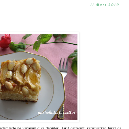
11 Mart 2010
k
demlerle ne yapayım diye dergileri, tarif defterimi karıştırırken biraz da