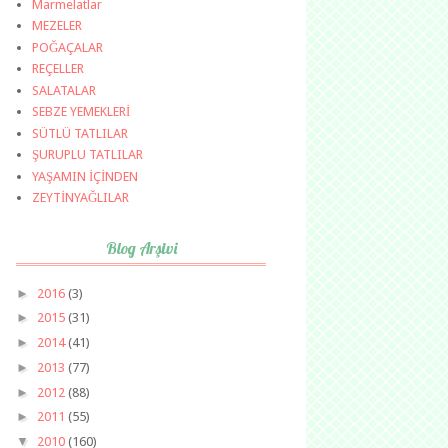
Marmelatlar
MEZELER
POĞAÇALAR
REÇELLER
SALATALAR
SEBZE YEMEKLERİ
SÜTLÜ TATLILAR
ŞURUPLU TATLILAR
YAŞAMIN İÇİNDEN
ZEYTİNYAĞLILAR
Blog Arşivi
►
2016
(3)
►
2015
(31)
►
2014
(41)
►
2013
(77)
►
2012
(88)
►
2011
(55)
▼
2010
(160)