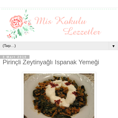
▼
3 Mart 2010
Pirinçli Zeytinyağlı Ispanak Yemeği