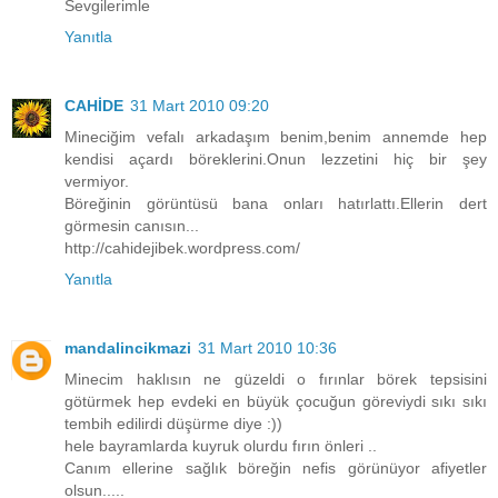
Sevgilerimle
Yanıtla
CAHİDE
31 Mart 2010 09:20
Mineciğim vefalı arkadaşım benim,benim annemde hep
kendisi açardı böreklerini.Onun lezzetini hiç bir şey
vermiyor.
Böreğinin görüntüsü bana onları hatırlattı.Ellerin dert
görmesin canısın...
http://cahidejibek.wordpress.com/
Yanıtla
mandalincikmazi
31 Mart 2010 10:36
Minecim haklısın ne güzeldi o fırınlar börek tepsisini
götürmek hep evdeki en büyük çocuğun göreviydi sıkı sıkı
tembih edilirdi düşürme diye :))
hele bayramlarda kuyruk olurdu fırın önleri ..
Canım ellerine sağlık böreğin nefis görünüyor afiyetler
olsun.....