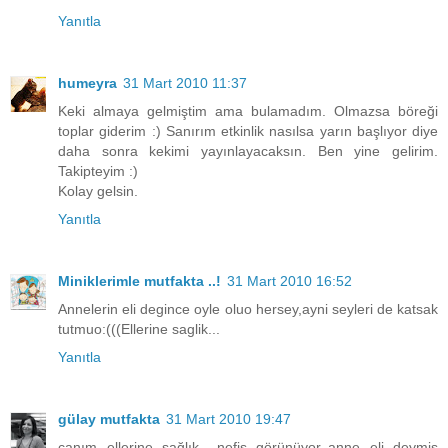
Yanıtla
humeyra
31 Mart 2010 11:37
Keki almaya gelmiştim ama bulamadım. Olmazsa böreği
toplar giderim :) Sanırım etkinlik nasılsa yarın başlıyor diye
daha sonra kekimi yayınlayacaksın. Ben yine gelirim.
Takipteyim :)
Kolay gelsin.
Yanıtla
Miniklerimle mutfakta ..!
31 Mart 2010 16:52
Annelerin eli degince oyle oluo hersey,ayni seyleri de katsak
tutmuo:(((Ellerine saglik...
Yanıtla
gülay mutfakta
31 Mart 2010 19:47
canım ellerine sağlık.. nefis görünüyor..anne eli deymiş