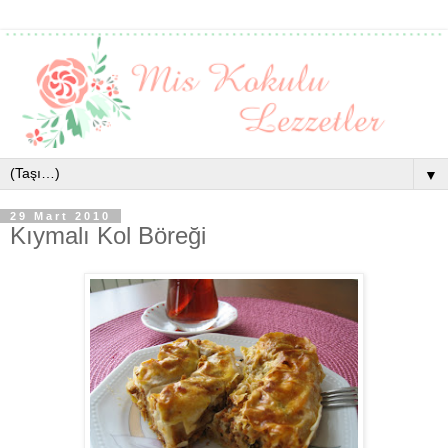
▼
29 Mart 2010
Kıymalı Kol Böreği