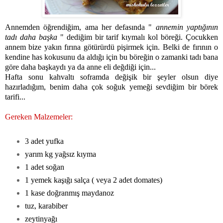
Annemden öğrendiğim, ama her defasında "
annemin yaptığının
tadı daha başka
" dediğim bir tarif kıymalı kol böreği. Çocukken
annem bize yakın fırına götürürdü pişirmek için. Belki de fırının o
kendine has kokusunu da aldığı için bu böreğin o zamanki tadı bana
göre daha başkaydı ya da anne eli değdiği için...
Hafta sonu kahvaltı soframda değişik bir şeyler olsun diye
hazırladığım, benim daha çok soğuk yemeği sevdiğim bir börek
tarifi...
Gereken Malzemeler:
3 adet yufka
yarım kg yağsız kıyma
1 adet soğan
1 yemek kaşığı salça ( veya 2 adet domates)
1 kase doğranmış maydanoz
tuz, karabiber
zeytinyağı