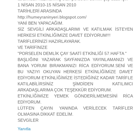
1 NİSAN 2010-15 NİSAN 2010
TARİHLERİ ARASINDA
http://humeyraninyeri.blogspot.com/
YANİ BEN YAPACAĞIM.
SİZ SEVGİLİ ARKADAŞLARIMI VE KATILMAK İSTEYEN
HERKESİ ETKİNLİĞİMİZE DAVET EDİYORUM!!!
TARİFLERİNİZİ HAZIRLAYARAK.
VE TARİFİNİZE
"PORSELEN DEMLİK ÇAY SAATİ ETKİNLİĞİ 57.HAFTA "
BAŞLIĞINI YAZARAK SAYFANIZDA YAYINLAMANIZI VE
BANA YORUM BIRAKMANIZI RİCA EDİYORUM.SENİ VE
BU YAZIYI OKUYAN HERKESİ ETKİNLİĞİMİZE DAVET
EDİYORUM ETKİNLİĞİMİZE İSTEDİĞİNİZ KADAR TARİFLE
KATILABİLİRSİNİZ ŞİMDİDEN KATILIMCI
ARKADAŞLARIMA ÇOK TEŞEKKÜR EDİYORUM.
ETKİNLİĞİMİZE YEMEK GÖNDERİLMEMESİNİ RİCA
EDİYORUM.
LÜTFEN ÇAYIN YANINDA VERİLECEK TARİFLER
OLMASINA DİKKAT EDELİM.
SEVGİLER
Yanıtla