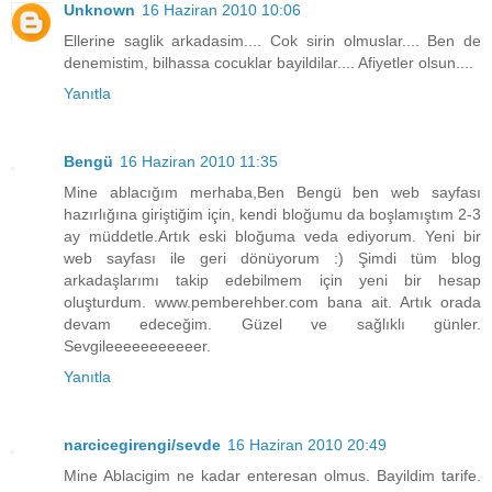
Unknown
16 Haziran 2010 10:06
Ellerine saglik arkadasim.... Cok sirin olmuslar.... Ben de
denemistim, bilhassa cocuklar bayildilar.... Afiyetler olsun....
Yanıtla
Bengü
16 Haziran 2010 11:35
Mine ablacığım merhaba,Ben Bengü ben web sayfası
hazırlığına giriştiğim için, kendi bloğumu da boşlamıştım 2-3
ay müddetle.Artık eski bloğuma veda ediyorum. Yeni bir
web sayfası ile geri dönüyorum :) Şimdi tüm blog
arkadaşlarımı takip edebilmem için yeni bir hesap
oluşturdum. www.pemberehber.com bana ait. Artık orada
devam edeceğim. Güzel ve sağlıklı günler.
Sevgileeeeeeeeeeer.
Yanıtla
narcicegirengi/sevde
16 Haziran 2010 20:49
Mine Ablacigim ne kadar enteresan olmus. Bayildim tarife.