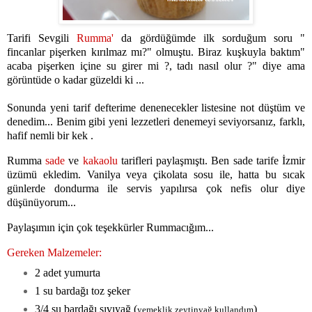
Tarifi Sevgili
Rumma'
da gördüğümde ilk sorduğum soru "
fincanlar pişerken kırılmaz mı?" olmuştu. Biraz kuşkuyla baktım"
acaba pişerken içine su girer mi ?, tadı nasıl olur ?" diye ama
görüntüde o kadar güzeldi ki ...
Sonunda yeni tarif defterime denenecekler listesine not düştüm ve
denedim... Benim gibi yeni lezzetleri denemeyi seviyorsanız, farklı,
hafif nemli bir kek .
Rumma
sade
ve
kakaolu
tarifleri paylaşmıştı. Ben sade tarife İzmir
üzümü ekledim. Vanilya veya çikolata sosu ile, hatta bu sıcak
günlerde dondurma ile servis yapılırsa çok nefis olur diye
düşünüyorum...
Paylaşımın için çok teşekkürler Rummacığım...
Gereken Malzemeler:
2 adet yumurta
1 su bardağı toz şeker
3/4 su bardağı sıvıyağ (
)
yemeklik zeytinyağ kullandım