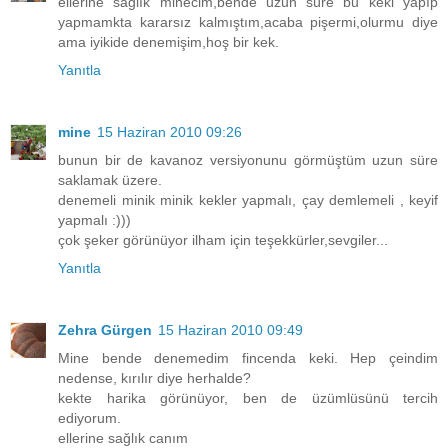
ellerine sağlık minecim,bende uzun süre bu keki yapıp
yapmamkta kararsız kalmıştım,acaba pişermi,olurmu diye
ama iyikide denemişim,hoş bir kek.
Yanıtla
mine
15 Haziran 2010 09:26
bunun bir de kavanoz versiyonunu görmüştüm uzun süre
saklamak üzere.
denemeli minik minik kekler yapmalı, çay demlemeli , keyif
yapmalı :)))
çok şeker görünüyor ilham için teşekkürler,sevgiler...
Yanıtla
Zehra Gürgen
15 Haziran 2010 09:49
Mine bende denemedim fincenda keki. Hep çeindim
nedense, kırılır diye herhalde?
kekte harika görünüyor, ben de üzümlüsünü tercih
ediyorum.
ellerine sağlık canım