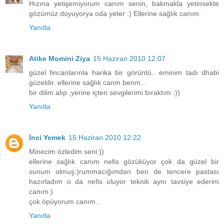
Hızına yetişemiyorum canım senin, bakmakla yetinsekte
gözümüz doyuyorya oda yeter :) Ellerine sağlık canım.
Yanıtla
Atike Momini Ziya
15 Haziran 2010 12:07
güzel fincanlarınla harika bir görüntü.. eminim tadı dhabi
güzeldir. ellerine sağlık canm benm...
bir dilim alıp ,yerine içten sevgilerimi bıraktım :))
Yanıtla
İnci Yemek
15 Haziran 2010 12:22
Minecim özledim seni:))
ellerine sağlık canım nefis gözüküyor çok da güzel bir
sunum olmuş:)rummacığımdan ben de tencere pastası
hazırladım o da nefis oluyor teknik aynı tavsiye ederim
canım:)
çok öpüyorum canım..
Yanıtla