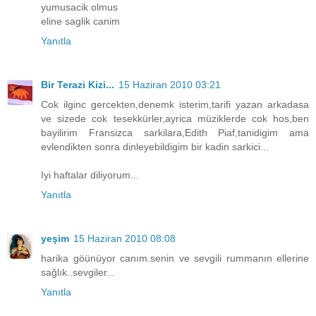
yumusacik olmus
eline saglik canim
Yanıtla
Bir Terazi Kizi...
15 Haziran 2010 03:21
Cok ilginc gercekten,denemk isterim,tarifi yazan arkadasa
ve sizede cok tesekkürler,ayrica müziklerde cok hos,ben
bayilirim Fransizca sarkilara,Edith Piaf,tanidigim ama
evlendikten sonra dinleyebildigim bir kadin sarkici...
Iyi haftalar diliyorum...
Yanıtla
yeşim
15 Haziran 2010 08:08
harika göünüyor canım.senin ve sevgili rummanın ellerine
sağlık..sevgiler...
Yanıtla