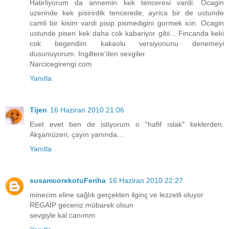
Hatirliyorum da annemin kek tenceresi vardi. Ocagin
uzerinde kek pisirirdik tencerede, ayrica bir de ustunde
camli bir kisim vardi pisip pismedigini gormek icin. Ocagin
ustunde pisen kek daha cok kabariyor gibi... Fincanda keki
cok begendim kakaolu versiyonunu denemeyi
dusunuyorum. Ingiltere'den sevgiler.
Narcicegirengi.com
Yanıtla
Tijen
16 Haziran 2010 21:06
Evet evet ben de istiyorum o "hafif ıslak" keklerden.
Akşamüzeri, çayın yanında...
Yanıtla
susamcorekotuFeriha
16 Haziran 2010 22:27
minecim eline sağlık gerçekten ilginç ve lezzetli oluyor
REGAİP geceniz mübarek olsun
sevgiyle kal canımm