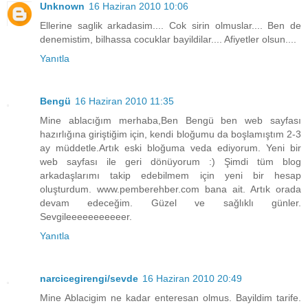
Unknown
16 Haziran 2010 10:06
Ellerine saglik arkadasim.... Cok sirin olmuslar.... Ben de
denemistim, bilhassa cocuklar bayildilar.... Afiyetler olsun....
Yanıtla
Bengü
16 Haziran 2010 11:35
Mine ablacığım merhaba,Ben Bengü ben web sayfası
hazırlığına giriştiğim için, kendi bloğumu da boşlamıştım 2-3
ay müddetle.Artık eski bloğuma veda ediyorum. Yeni bir
web sayfası ile geri dönüyorum :) Şimdi tüm blog
arkadaşlarımı takip edebilmem için yeni bir hesap
oluşturdum. www.pemberehber.com bana ait. Artık orada
devam edeceğim. Güzel ve sağlıklı günler.
Sevgileeeeeeeeeeer.
Yanıtla
narcicegirengi/sevde
16 Haziran 2010 20:49
Mine Ablacigim ne kadar enteresan olmus. Bayildim tarife.