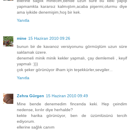
ellerine sağlık minecim,bende uzun süre bu keki yapıp
yapmamkta kararsız kalmıştım,acaba pişermi,olurmu diye
ama iyikide denemişim,hoş bir kek.
Yanıtla
mine
15 Haziran 2010 09:26
bunun bir de kavanoz versiyonunu görmüştüm uzun süre
saklamak üzere.
denemeli minik minik kekler yapmalı, çay demlemeli , keyif
yapmalı :)))
çok şeker görünüyor ilham için teşekkürler,sevgiler...
Yanıtla
Zehra Gürgen
15 Haziran 2010 09:49
Mine bende denemedim fincenda keki. Hep çeindim
nedense, kırılır diye herhalde?
kekte harika görünüyor, ben de üzümlüsünü tercih
ediyorum.
ellerine sağlık canım