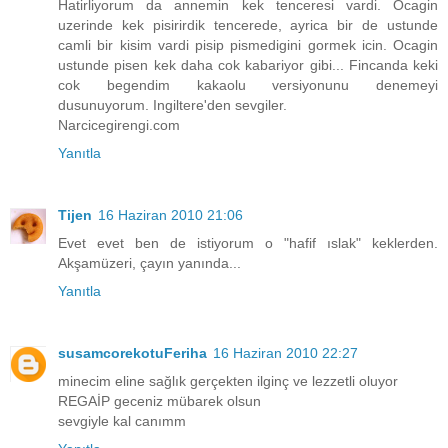
Hatirliyorum da annemin kek tenceresi vardi. Ocagin
uzerinde kek pisirirdik tencerede, ayrica bir de ustunde
camli bir kisim vardi pisip pismedigini gormek icin. Ocagin
ustunde pisen kek daha cok kabariyor gibi... Fincanda keki
cok begendim kakaolu versiyonunu denemeyi
dusunuyorum. Ingiltere'den sevgiler.
Narcicegirengi.com
Yanıtla
Tijen
16 Haziran 2010 21:06
Evet evet ben de istiyorum o "hafif ıslak" keklerden.
Akşamüzeri, çayın yanında...
Yanıtla
susamcorekotuFeriha
16 Haziran 2010 22:27
minecim eline sağlık gerçekten ilginç ve lezzetli oluyor
REGAİP geceniz mübarek olsun
sevgiyle kal canımm