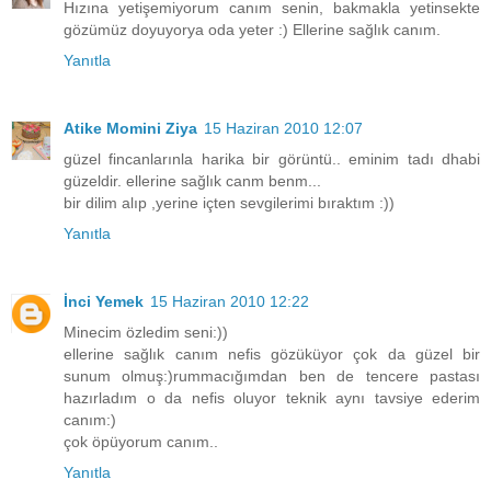
Hızına yetişemiyorum canım senin, bakmakla yetinsekte
gözümüz doyuyorya oda yeter :) Ellerine sağlık canım.
Yanıtla
Atike Momini Ziya
15 Haziran 2010 12:07
güzel fincanlarınla harika bir görüntü.. eminim tadı dhabi
güzeldir. ellerine sağlık canm benm...
bir dilim alıp ,yerine içten sevgilerimi bıraktım :))
Yanıtla
İnci Yemek
15 Haziran 2010 12:22
Minecim özledim seni:))
ellerine sağlık canım nefis gözüküyor çok da güzel bir
sunum olmuş:)rummacığımdan ben de tencere pastası
hazırladım o da nefis oluyor teknik aynı tavsiye ederim
canım:)
çok öpüyorum canım..
Yanıtla