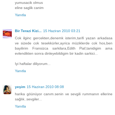
yumusacik olmus
eline saglik canim
Yanıtla
Bir Terazi Kizi...
15 Haziran 2010 03:21
Cok ilginc gercekten,denemk isterim,tarifi yazan arkadasa
ve sizede cok tesekkürler,ayrica müziklerde cok hos,ben
bayilirim Fransizca sarkilara,Edith Piaf,tanidigim ama
evlendikten sonra dinleyebildigim bir kadin sarkici...
Iyi haftalar diliyorum...
Yanıtla
yeşim
15 Haziran 2010 08:08
harika göünüyor canım.senin ve sevgili rummanın ellerine
sağlık..sevgiler...
Yanıtla