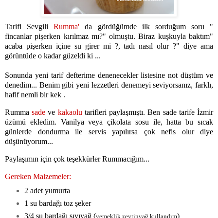
Tarifi Sevgili
Rumma'
da gördüğümde ilk sorduğum soru "
fincanlar pişerken kırılmaz mı?" olmuştu. Biraz kuşkuyla baktım"
acaba pişerken içine su girer mi ?, tadı nasıl olur ?" diye ama
görüntüde o kadar güzeldi ki ...
Sonunda yeni tarif defterime denenecekler listesine not düştüm ve
denedim... Benim gibi yeni lezzetleri denemeyi seviyorsanız, farklı,
hafif nemli bir kek .
Rumma
sade
ve
kakaolu
tarifleri paylaşmıştı. Ben sade tarife İzmir
üzümü ekledim. Vanilya veya çikolata sosu ile, hatta bu sıcak
günlerde dondurma ile servis yapılırsa çok nefis olur diye
düşünüyorum...
Paylaşımın için çok teşekkürler Rummacığım...
Gereken Malzemeler:
2 adet yumurta
1 su bardağı toz şeker
3/4 su bardağı sıvıyağ (
)
yemeklik zeytinyağ kullandım