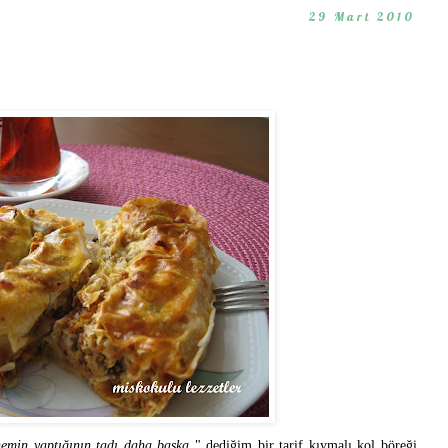
29 Mart 2010
emin yaptığının tadı daha başka
" dediğim bir tarif kıymalı kol böreği.