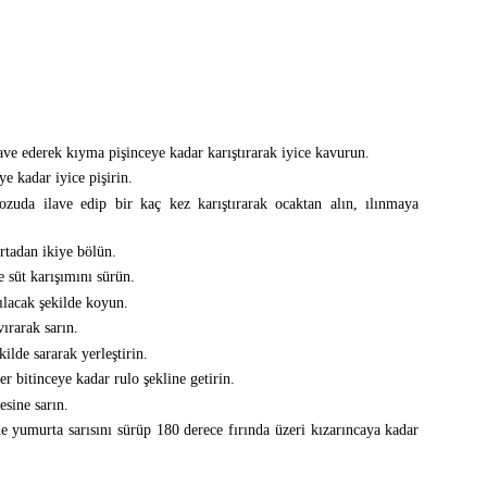
ve ederek kıyma pişinceye kadar karıştırarak iyice kavurun.
ye kadar iyice pişirin.
zuda ilave edip bir kaç kez karıştırarak ocaktan alın, ılınmaya
rtadan ikiye bölün.
e süt karışımını sürün.
ılacak şekilde koyun.
ırarak sarın.
ilde sararak yerleştirin.
r bitinceye kadar rulo şekline getirin.
esine sarın.
ne yumurta sarısını sürüp 180 derece fırında üzeri kızarıncaya kadar