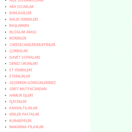
AİLE SOFRAMIZDAN
ARA SICAKLAR
BAKLAGİLLER
BALIK YEMEKLERİ
BAŞLARKEN
BLOGLAR ARASI
BÖREKLER
CHEESECAKELER;MUFFİNLER
ÇORBALAR
DAVET SOFRALARI
DENİZ ÜRÜNLERİ
ET YEMEKLERİ
ETKİNLİKLER
GEZERKEN GÖRDÜKLERİMİZ
GİRİT MUTFAĞINDAN
HAMUR İŞLERİ
İÇECEKLER
KAHVALTILIKLAR
KEKLER-PASTALAR
KURABİYELER
MAKARNA-PİLAVLAR