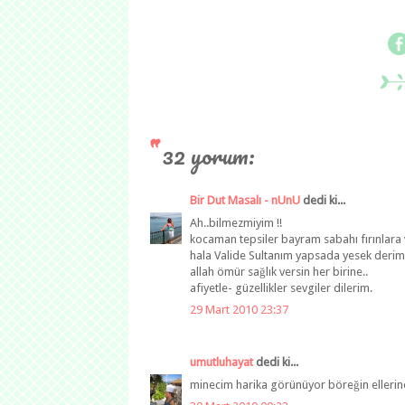
32 yorum:
Bir Dut Masalı - nUnU
dedi ki...
Ah..bilmezmiyim !!
kocaman tepsiler bayram sabahı fırınlara ve
hala Valide Sultanım yapsada yesek derim
allah ömür sağlık versin her birine..
afiyetle- güzellikler sevgiler dilerim.
29 Mart 2010 23:37
umutluhayat
dedi ki...
minecim harika görünüyor böreğin ellerine