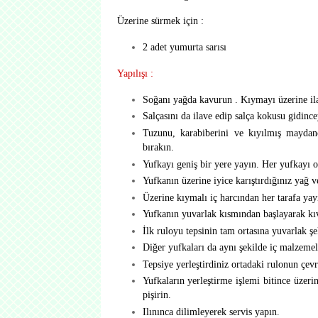
Üzerine sürmek için :
2 adet yumurta sarısı
Yapılışı :
Soğanı yağda kavurun . Kıymayı üzerine ila
Salçasını da ilave edip salça kokusu gidince
Tuzunu, karabiberini ve kıyılmış maydano
bırakın.
Yufkayı geniş bir yere yayın. Her yufkayı o
Yufkanın üzerine iyice karıştırdığınız yağ v
Üzerine kıymalı iç harcından her tarafa yay
Yufkanın yuvarlak kısmından başlayarak kıv
İlk ruloyu tepsinin tam ortasına yuvarlak şek
Diğer yufkaları da aynı şekilde iç malzemele
Tepsiye yerleştirdiniz ortadaki rulonun çevr
Yufkaların yerleştirme işlemi bitince üzeri
pişirin.
Ilınınca dilimleyerek servis yapın.