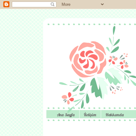
Ana Sayfa
İletişim
Hakkımda