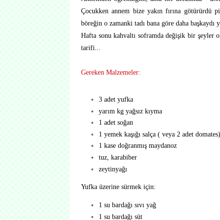
Çocukken annem bize yakın fırına götürürdü piş
böreğin o zamanki tadı bana göre daha başkaydı ya
Hafta sonu kahvaltı soframda değişik bir şeyler
tarifi...
Gereken Malzemeler:
3 adet yufka
yarım kg yağsız kıyma
1 adet soğan
1 yemek kaşığı salça ( veya 2 adet domates
1 kase doğranmış maydanoz
tuz, karabiber
zeytinyağı
Yufka üzerine sürmek için:
1 su bardağı sıvı yağ
1 su bardağı süt