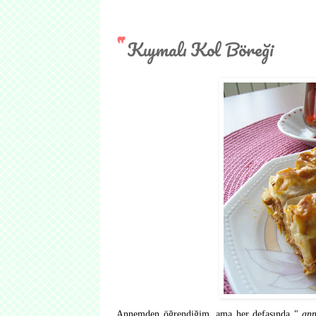
Kıymalı Kol Böreği
Annemden öğrendiğim, ama her defasında "
ann