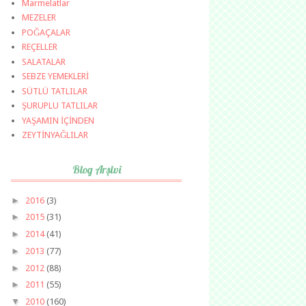
Marmelatlar
MEZELER
POĞAÇALAR
REÇELLER
SALATALAR
SEBZE YEMEKLERİ
SÜTLÜ TATLILAR
ŞURUPLU TATLILAR
YAŞAMIN İÇİNDEN
ZEYTİNYAĞLILAR
Blog Arşivi
►
2016
(3)
►
2015
(31)
►
2014
(41)
►
2013
(77)
►
2012
(88)
►
2011
(55)
▼
2010
(160)