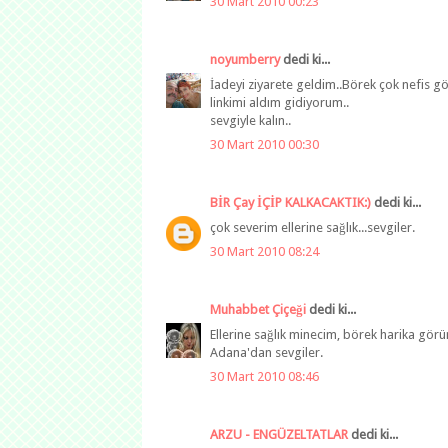
30 Mart 2010 00:23
noyumberry
dedi ki...
İadeyi ziyarete geldim..Börek çok nefis gör
linkimi aldım gidiyorum..
sevgiyle kalın..
30 Mart 2010 00:30
BİR Çay İÇİP KALKACAKTIK:)
dedi ki...
çok severim ellerine sağlık...sevgiler.
30 Mart 2010 08:24
Muhabbet Çiçeği
dedi ki...
Ellerine sağlık minecim, börek harika görü
Adana'dan sevgiler.
30 Mart 2010 08:46
ARZU - ENGÜZELTATLAR
dedi ki...