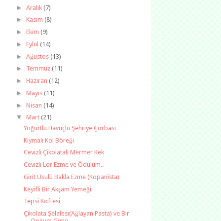
►
Aralık
(7)
►
Kasım
(8)
►
Ekim
(9)
►
Eylül
(14)
►
Ağustos
(13)
►
Temmuz
(11)
►
Haziran
(12)
►
Mayıs
(11)
►
Nisan
(14)
▼
Mart
(21)
Yoğurtlu Havuçlu Şehriye Çorbası
Kıymalı Kol Böreği
Cevizli Çikolatalı Mermer Kek
Cevizli Lor Ezme ve Ödülüm..
Girit Usulü Bakla Ezme (Kopanista)
Keyifli Bir Akşam Yemeği
Tepsi Köftesi
Çikolata Şelalesi(Ağlayan Pasta) ve Bir
Doğum Günü