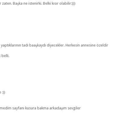
aten. Başka ne istenirki. Belki kısır olabilir:)))
yaptıklarının tadı baaşkaydı diyecekler. Herkesin annesine özeldir
belli.
 :))
emedim sayfanı kusura bakma arkadaşım sevgiler