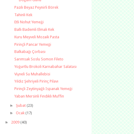
Pazılı Beyaz Peynirli Börek
Tahinli Kek
Etli Nohut Yemeği
Ballı Bademli Elmalı Kek
Kuru Meyveli Mozaik Pasta
Pirinçli Pancar Yemeği
Balkabağı Çorbası
Sarımsak Soslu Somon Fileto
Yoğurtlu Brokoli Karnabahar Salatası
Vişneli Su Muhallebisi
Yıldız Şehriyeli Pirinç Pilavı
Pirinçli Zeytinyağlı Ispanak Yemeği
Yaban Mersinli Fındıklı Muffin
►
Şubat
(23)
►
Ocak
(17)
►
2009
(40)