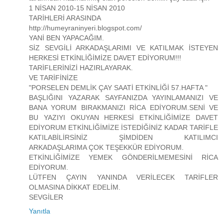
1 NİSAN 2010-15 NİSAN 2010
TARİHLERİ ARASINDA
http://humeyraninyeri.blogspot.com/
YANİ BEN YAPACAĞIM.
SİZ SEVGİLİ ARKADAŞLARIMI VE KATILMAK İSTEYEN
HERKESİ ETKİNLİĞİMİZE DAVET EDİYORUM!!!
TARİFLERİNİZİ HAZIRLAYARAK.
VE TARİFİNİZE
"PORSELEN DEMLİK ÇAY SAATİ ETKİNLİĞİ 57.HAFTA "
BAŞLIĞINI YAZARAK SAYFANIZDA YAYINLAMANIZI VE
BANA YORUM BIRAKMANIZI RİCA EDİYORUM.SENİ VE
BU YAZIYI OKUYAN HERKESİ ETKİNLİĞİMİZE DAVET
EDİYORUM ETKİNLİĞİMİZE İSTEDİĞİNİZ KADAR TARİFLE
KATILABİLİRSİNİZ ŞİMDİDEN KATILIMCI
ARKADAŞLARIMA ÇOK TEŞEKKÜR EDİYORUM.
ETKİNLİĞİMİZE YEMEK GÖNDERİLMEMESİNİ RİCA
EDİYORUM.
LÜTFEN ÇAYIN YANINDA VERİLECEK TARİFLER
OLMASINA DİKKAT EDELİM.
SEVGİLER
Yanıtla