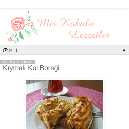
▼
29 Mart 2010
Kıymalı Kol Böreği