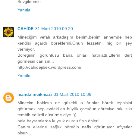
Sevgilerimle
Yanıtla
CAHİDE
31 Mart 2010 09:20
Mineciğim vefalı arkadaşım benim,benim annemde hep
kendisi açardı böreklerini.Onun lezzetini hiç bir şey
vermiyor.
Böreğinin görüntüsü bana onları hatırlattı.Ellerin dert
görmesin canısın...
http://cahidejibek.wordpress.com/
Yanıtla
mandalincikmazi
31 Mart 2010 10:36
Minecim haklısın ne güzeldi o fırınlar börek tepsisini
götürmek hep evdeki en büyük çocuğun göreviydi sıkı sıkı
tembih edilirdi düşürme diye :))
hele bayramlarda kuyruk olurdu fırın önleri ..
Canım ellerine sağlık böreğin nefis görünüyor afiyetler
olsun.....