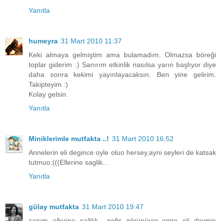
Yanıtla
humeyra
31 Mart 2010 11:37
Keki almaya gelmiştim ama bulamadım. Olmazsa böreği
toplar giderim :) Sanırım etkinlik nasılsa yarın başlıyor diye
daha sonra kekimi yayınlayacaksın. Ben yine gelirim.
Takipteyim :)
Kolay gelsin.
Yanıtla
Miniklerimle mutfakta ..!
31 Mart 2010 16:52
Annelerin eli degince oyle oluo hersey,ayni seyleri de katsak
tutmuo:(((Ellerine saglik...
Yanıtla
gülay mutfakta
31 Mart 2010 19:47
canım ellerine sağlık.. nefis görünüyor..anne eli deymiş