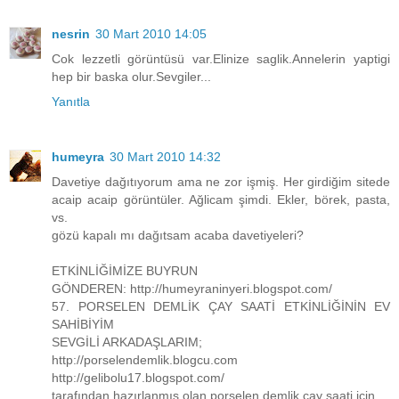
nesrin
30 Mart 2010 14:05
Cok lezzetli görüntüsü var.Elinize saglik.Annelerin yaptigi
hep bir baska olur.Sevgiler...
Yanıtla
humeyra
30 Mart 2010 14:32
Davetiye dağıtıyorum ama ne zor işmiş. Her girdiğim sitede
acaip acaip görüntüler. Ağlicam şimdi. Ekler, börek, pasta,
vs.
gözü kapalı mı dağıtsam acaba davetiyeleri?
ETKİNLİĞİMİZE BUYRUN
GÖNDEREN: http://humeyraninyeri.blogspot.com/
57. PORSELEN DEMLİK ÇAY SAATİ ETKİNLİĞİNİN EV
SAHİBİYİM
SEVGİLİ ARKADAŞLARIM;
http://porselendemlik.blogcu.com
http://gelibolu17.blogspot.com/
tarafından hazırlanmış olan porselen demlik çay saati için