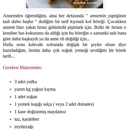
Annemden öğrendiğim, ama her defasında "
annemin yaptığının
tadı daha başka
" dediğim bir tarif kıymalı kol böreği. Çocukken
annem bize yakın fırına götürürdü pişirmek için. Belki de fırının o
kendine has kokusunu da aldığı için bu böreğin o zamanki tadı bana
göre daha başkaydı ya da anne eli değdiği için...
Hafta sonu kahvaltı soframda değişik bir şeyler olsun diye
hazırladığım, benim daha çok soğuk yemeği sevdiğim bir börek
tarifi...
Gereken Malzemeler:
3 adet yufka
yarım kg yağsız kıyma
1 adet soğan
1 yemek kaşığı salça ( veya 2 adet domates)
1 kase doğranmış maydanoz
tuz, karabiber
zeytinyağı