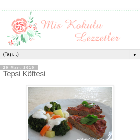
▼
20 Mart 2010
Tepsi Köftesi