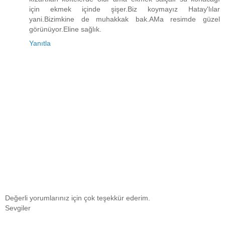
için ekmek içinde şişer.Biz koymayız Hatay'lılar
yani.Bizimkine de muhakkak bak.AMa resimde güzel
görünüyor.Eline sağlık.
Yanıtla
Değerli yorumlarınız için çok teşekkür ederim.
Sevgiler