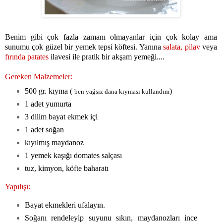
Benim gibi çok fazla zamanı olmayanlar için çok kolay ama
sunumu çok güzel bir yemek tepsi köftesi. Yanına
salata,
pilav
veya
fırında patates
ilavesi ile pratik bir akşam yemeği....
Gereken Malzemeler:
500 gr. kıyma (
)
ben yağsız dana kıyması kullandım
1 adet yumurta
3 dilim bayat ekmek içi
1 adet soğan
kıyılmış maydanoz
1 yemek kaşığı domates salçası
tuz, kimyon, köfte baharatı
Yapılışı:
Bayat ekmekleri ufalayın.
Soğanı rendeleyip suyunu sıkın, maydanozları ince