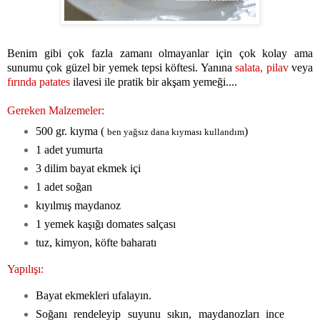
Benim gibi çok fazla zamanı olmayanlar için çok kolay ama
sunumu çok güzel bir yemek tepsi köftesi. Yanına
salata,
pilav
veya
fırında patates
ilavesi ile pratik bir akşam yemeği....
Gereken Malzemeler:
500 gr. kıyma (
)
ben yağsız dana kıyması kullandım
1 adet yumurta
3 dilim bayat ekmek içi
1 adet soğan
kıyılmış maydanoz
1 yemek kaşığı domates salçası
tuz, kimyon, köfte baharatı
Yapılışı:
Bayat ekmekleri ufalayın.
Soğanı rendeleyip suyunu sıkın, maydanozları ince