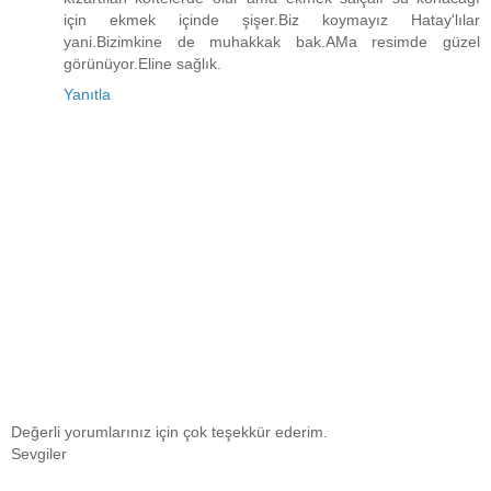
için ekmek içinde şişer.Biz koymayız Hatay'lılar
yani.Bizimkine de muhakkak bak.AMa resimde güzel
görünüyor.Eline sağlık.
Yanıtla
Değerli yorumlarınız için çok teşekkür ederim.
Sevgiler