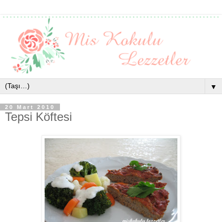
▼
20 Mart 2010
Tepsi Köftesi