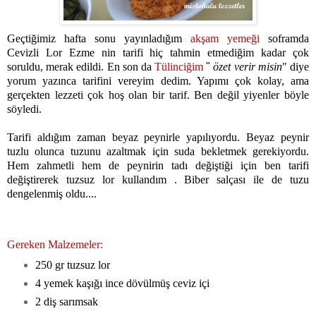
Geçtiğimiz hafta sonu yayınladığım
akşam yemeği
soframda
Cevizli Lor Ezme nin tarifi hiç tahmin etmediğim kadar çok
soruldu, merak edildi. En son da
Tülinciğim
"
özet verir misin
" diye
yorum yazınca tarifini vereyim dedim. Yapımı çok kolay, ama
gerçekten lezzeti çok hoş olan bir tarif. Ben değil yiyenler böyle
söyledi.
Tarifi aldığım zaman beyaz peynirle yapılıyordu. Beyaz peynir
tuzlu olunca tuzunu azaltmak için suda bekletmek gerekiyordu.
Hem zahmetli hem de peynirin tadı değiştiği için ben tarifi
değiştirerek tuzsuz lor kullandım . Biber salçası ile de tuzu
dengelenmiş oldu....
Gereken Malzemeler:
250 gr tuzsuz lor
4 yemek kaşığı ince dövülmüş ceviz içi
2 diş sarımsak