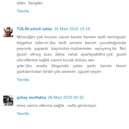
ettim. Sevgiler.
Yanıtla
TÜLİN-sihirli tatlar
25 Mart 2010 19:19
Mineciğim çok incesin canım benim hemen tarifi vermişssin
teşşekur ederım:)bu tarifi annem benım çocukluğumda
peynırle yapardı bayılırdım.malzemeler aynıymış.lor fikri
güzel olmuş tuzu daha rahat ayarlayabiliriz.çok guzel
olur.ellerine sağlık canım kucak dolusu sev
gıler:)bu arada blogunda çalan şarkı benim favori
şarkılarımdan biridir.çok severim.:)guzel seçim.
Yanıtla
gülay mutfakta
26 Mart 2010 00:32
mine canım ellerine sağlık.. nefis görünüyor..
Yanıtla