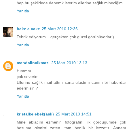
hep bu şekildede denemk isterim ellerine sağlık mineciğim...
Yanıtla
bake a cake
25 Mart 2010 12:36
Tebrik ediyorum... gerçekten çok güzel görünüyorlar:)
Yanıtla
mandalincikmazi
25 Mart 2010 13:13
Hımmm
çok severim..
Ellerine sağlık mail attım sana ulaştımı canım bi haberdar
edermisin ?
Yanıtla
kristalkelebek(aslı)
25 Mart 2010 14:51
Mine ablacım ezmenin fotoğrafını ilk gördüğümde çok
hoşuma gitmişti zaten, tam benlik bir lezzet:). Annem