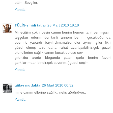
ettim. Sevgiler.
Yanıtla
TÜLİN-sihirli tatlar
25 Mart 2010 19:19
Mineciğim çok incesin canım benim hemen tarifi vermişssin
teşşekur ederım:)bu tarifi annem benım çocukluğumda
peynırle yapardı bayılırdım.malzemeler aynıymış.lor fikri
güzel olmuş tuzu daha rahat ayarlayabiliriz.çok guzel
olur.ellerine sağlık canım kucak dolusu sev
gıler:)bu arada blogunda çalan şarkı benim favori
şarkılarımdan biridir.çok severim.:)guzel seçim.
Yanıtla
gülay mutfakta
26 Mart 2010 00:32
mine canım ellerine sağlık.. nefis görünüyor..
Yanıtla