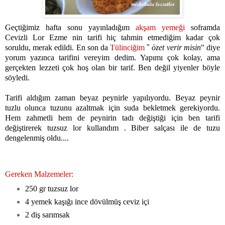
Geçtiğimiz hafta sonu yayınladığım
akşam yemeği
soframda
Cevizli Lor Ezme nin tarifi hiç tahmin etmediğim kadar çok
soruldu, merak edildi. En son da
Tülinciğim
"
özet verir misin
" diye
yorum yazınca tarifini vereyim dedim. Yapımı çok kolay, ama
gerçekten lezzeti çok hoş olan bir tarif. Ben değil yiyenler böyle
söyledi.
Tarifi aldığım zaman beyaz peynirle yapılıyordu. Beyaz peynir
tuzlu olunca tuzunu azaltmak için suda bekletmek gerekiyordu.
Hem zahmetli hem de peynirin tadı değiştiği için ben tarifi
değiştirerek tuzsuz lor kullandım . Biber salçası ile de tuzu
dengelenmiş oldu....
Gereken Malzemeler:
250 gr tuzsuz lor
4 yemek kaşığı ince dövülmüş ceviz içi
2 diş sarımsak