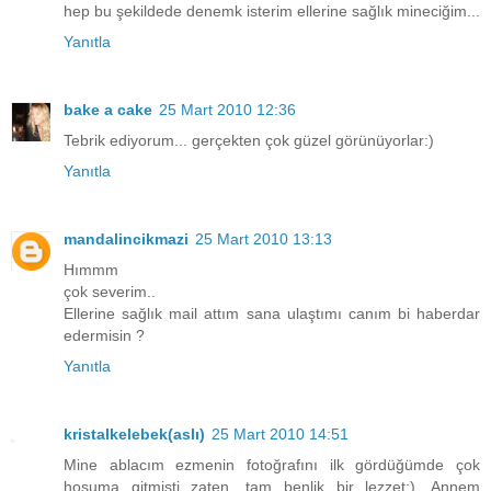
hep bu şekildede denemk isterim ellerine sağlık mineciğim...
Yanıtla
bake a cake
25 Mart 2010 12:36
Tebrik ediyorum... gerçekten çok güzel görünüyorlar:)
Yanıtla
mandalincikmazi
25 Mart 2010 13:13
Hımmm
çok severim..
Ellerine sağlık mail attım sana ulaştımı canım bi haberdar
edermisin ?
Yanıtla
kristalkelebek(aslı)
25 Mart 2010 14:51
Mine ablacım ezmenin fotoğrafını ilk gördüğümde çok
hoşuma gitmişti zaten, tam benlik bir lezzet:). Annem