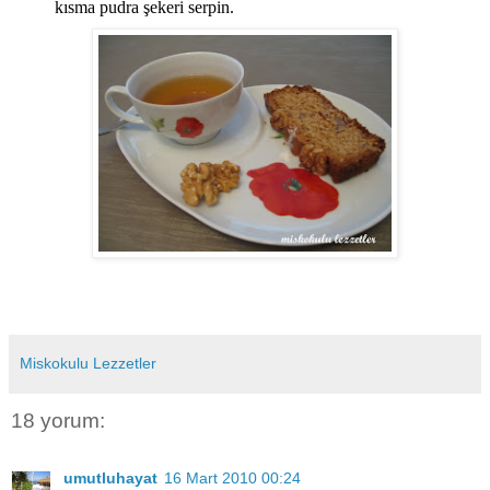
kısma pudra şekeri serpin.
Miskokulu Lezzetler
18 yorum:
umutluhayat
16 Mart 2010 00:24