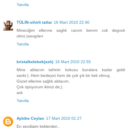
Yanıtla
TÜLİN-sihirli tatlar
16 Mart 2010 22:40
Mineciğim ellerıne saglık canım benım cok degısık
olms:)sevgılerr
Yanıtla
kristalkelebek(aslı)
16 Mart 2010 22:55
Mine ablacım tahinin kokusu buralara kadar geldi
sanki:)..Hem besleyici hem de çok şık bir kek olmuş.
Güzel ellerine sağlık ablacım..
Çok öpüyorum ikinizi de;).
aslı
Yanıtla
Aybike Ceylan
17 Mart 2010 01:27
En sevdigim keklerden..