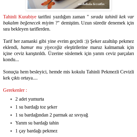
Tahinli Kurabiye
tarifini yazdığım zaman "
sırada tahinli kek var
bakalım beğenecek miyim
?" demiştim. Uzun süredir denemek için
sıra bekleyen tariflerden.
Tarif her zamanki gibi yine evrim geçirdi :)) Şeker azaltılıp pekmez
eklendi,
hamur mu yiyeceğiz
eleştirilerine maruz kalmamak için
içine ceviz karıştırıldı. Üzerine süslemek için yarım ceviz parçaları
kondu...
Sonuçta hem besleyici, hemde mis kokulu Tahinli Pekmezli Cevizli
kek çıktı ortaya....
Gerekenler :
2 adet yumurta
1 su bardağı toz şeker
1 su bardağından 2 parmak az sıvıyağ
Yarım su bardağı tahin
1 çay bardağı pekmez