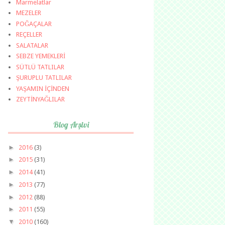
Marmelatlar
MEZELER
POĞAÇALAR
REÇELLER
SALATALAR
SEBZE YEMEKLERİ
SÜTLÜ TATLILAR
ŞURUPLU TATLILAR
YAŞAMIN İÇİNDEN
ZEYTİNYAĞLILAR
Blog Arşivi
►
2016
(3)
►
2015
(31)
►
2014
(41)
►
2013
(77)
►
2012
(88)
►
2011
(55)
▼
2010
(160)