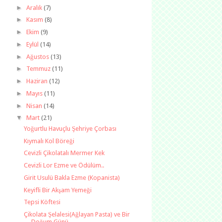
►
Aralık
(7)
►
Kasım
(8)
►
Ekim
(9)
►
Eylül
(14)
►
Ağustos
(13)
►
Temmuz
(11)
►
Haziran
(12)
►
Mayıs
(11)
►
Nisan
(14)
▼
Mart
(21)
Yoğurtlu Havuçlu Şehriye Çorbası
Kıymalı Kol Böreği
Cevizli Çikolatalı Mermer Kek
Cevizli Lor Ezme ve Ödülüm..
Girit Usulü Bakla Ezme (Kopanista)
Keyifli Bir Akşam Yemeği
Tepsi Köftesi
Çikolata Şelalesi(Ağlayan Pasta) ve Bir
Doğum Günü