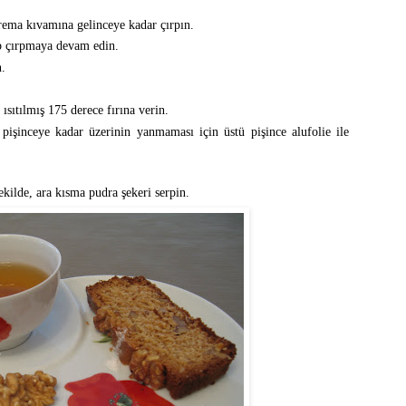
krema kıvamına gelinceye kadar çırpın.
ip çırpmaya devam edin.
n.
ısıtılmış 175 derece fırına verin.
işinceye kadar üzerinin yanmaması için üstü pişince alufolie ile
kilde, ara kısma pudra şekeri serpin.