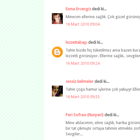
Esma Ercengiz
dedi ki...
Minecim ellerine sağlık. Çok güzel görünü
16 Mart 2010 09:04
lezzettabağı
dedi ki...
Tahin bizde hiç tüketilmez ama bazen kur
lezzetli görünüyor. Ellerine sağlık.. sevgile
16 Mart 2010 09:24
sessiz kelimeler
dedi ki...
Tahin çoğu hamur işlerine çok yakışıyr.Eller
16 Mart 2010 09:33
Peri Sofrası (Nurperi)
dedi ki...
Mine ablacımm, eline sağlık, harika görünüy
bir tat çıkmıştır ortaya tahmin etmekte zor
Sevgiler...