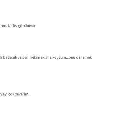
lırım. Nefis gözüküyor
ı bademli ve ballı kekini aklıma koydum...onu denemek
erşeyi çok severim.