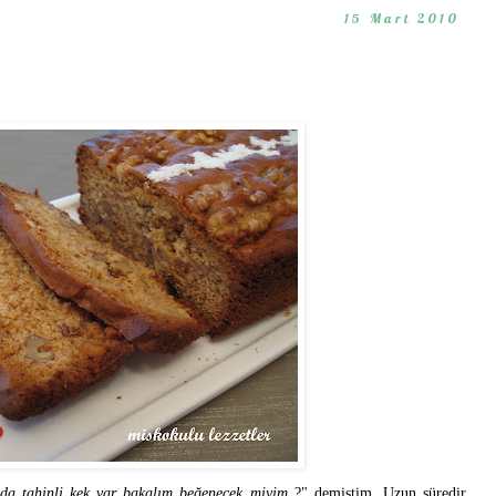
15 Mart 2010
ada tahinli kek var bakalım beğenecek miyim
?" demiştim. Uzun süredir