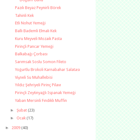
Pazılı Beyaz Peynirli Börek
Tahinli Kek
Etli Nohut Yemeği
Ballı Bademli Elmalı Kek
Kuru Meyveli Mozaik Pasta
Pirinçli Pancar Yemeği
Balkabağı Çorbası
Sarımsak Soslu Somon Fileto
Yoğurtlu Brokoli Karnabahar Salatası
Vişneli Su Muhallebisi
Yıldız Şehriyeli Pirinç Pilavı
Pirinçli Zeytinyağlı Ispanak Yemeği
Yaban Mersinli Fındıklı Muffin
►
Şubat
(23)
►
Ocak
(17)
►
2009
(40)