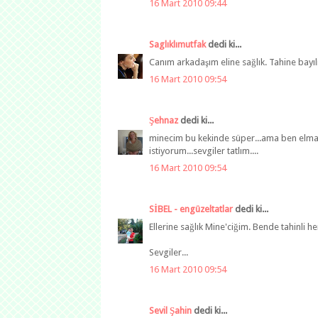
16 Mart 2010 09:44
Saglıklımutfak
dedi ki...
Canım arkadaşım eline sağlık. Tahine bayı
16 Mart 2010 09:54
Şehnaz
dedi ki...
minecim bu kekinde süper...ama ben elmal
istiyorum...sevgiler tatlım....
16 Mart 2010 09:54
SİBEL - engüzeltatlar
dedi ki...
Ellerine sağlık Mine'ciğim. Bende tahinli h
Sevgiler...
16 Mart 2010 09:54
Sevil Şahin
dedi ki...