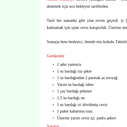
denemek için sıra bekleyen tariflerden.
Tarif her zamanki gibi yine evrim geçirdi :)) 
kalmamak için içine ceviz karıştırıldı. Üzerine sü
Sonuçta hem besleyici, hemde mis kokulu Tahinli P
Gerekenler :
2 adet yumurta
1 su bardağı toz şeker
1 su bardağından 2 parmak az sıvıyağ
Yarım su bardağı tahin
1 çay bardağı pekmez
1,5 su bardağı un
1 su bardağı iri dövülmüş ceviz
1 paket kabartma tozu
Üzerine yarım ceviz içi, pudra şekeri
Yapılışı :