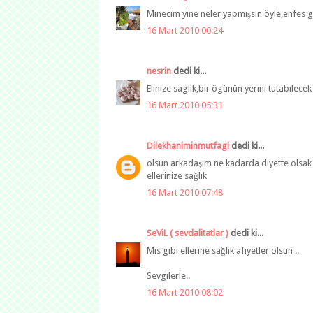
Minecim yine neler yapmışsın öyle,enfes 
16 Mart 2010 00:24
nesrin
dedi ki...
Elinize saglik,bir ögünün yerini tutabilecek
16 Mart 2010 05:31
Dilekhaniminmutfagi
dedi ki...
olsun arkadaşım ne kadarda diyette olsak uf
ellerinize sağlık
16 Mart 2010 07:48
SeViL ( sevdalitatlar )
dedi ki...
Mis gibi ellerine sağlık afiyetler olsun ..
Sevgilerle..
16 Mart 2010 08:02