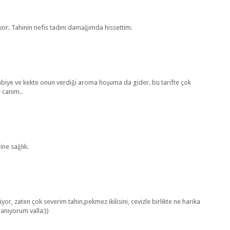
yor. Tahinin nefis tadını damağımda hissettim.
abiye ve kekte onun verdiği aroma hoşuma da gider. bu tarifte çok
r canım..
ine sağlık.
or, zaten çok severim tahin,pekmez ikilisini, cevizle birlikte ne harika
lanıyorum valla:))