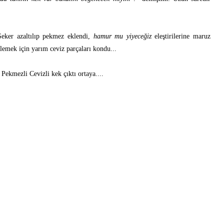
Şeker azaltılıp pekmez eklendi,
hamur mu yiyeceğiz
eleştirilerine maruz
slemek için yarım ceviz parçaları kondu...
ekmezli Cevizli kek çıktı ortaya....