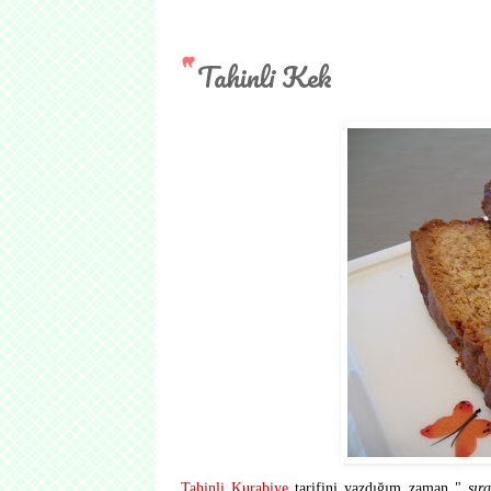
Tahinli Kek
Tahinli Kurabiye
tarifini yazdığım zaman "
sır