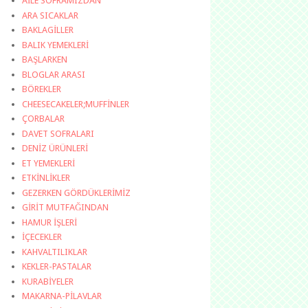
AİLE SOFRAMIZDAN
ARA SICAKLAR
BAKLAGİLLER
BALIK YEMEKLERİ
BAŞLARKEN
BLOGLAR ARASI
BÖREKLER
CHEESECAKELER;MUFFİNLER
ÇORBALAR
DAVET SOFRALARI
DENİZ ÜRÜNLERİ
ET YEMEKLERİ
ETKİNLİKLER
GEZERKEN GÖRDÜKLERİMİZ
GİRİT MUTFAĞINDAN
HAMUR İŞLERİ
İÇECEKLER
KAHVALTILIKLAR
KEKLER-PASTALAR
KURABİYELER
MAKARNA-PİLAVLAR