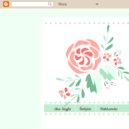
Ana Sayfa
İletişim
Hakkımda