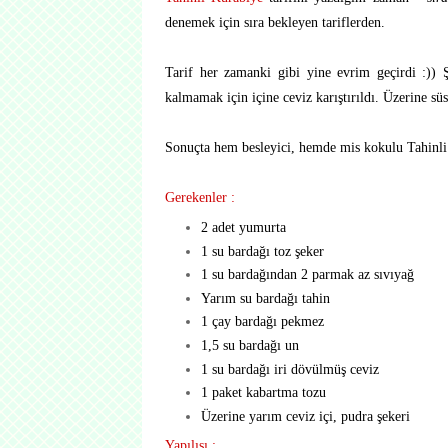
denemek için sıra bekleyen tariflerden.
Tarif her zamanki gibi yine evrim geçirdi :)) 
kalmamak için içine ceviz karıştırıldı. Üzerine sü
Sonuçta hem besleyici, hemde mis kokulu Tahinli P
Gerekenler :
2 adet yumurta
1 su bardağı toz şeker
1 su bardağından 2 parmak az sıvıyağ
Yarım su bardağı tahin
1 çay bardağı pekmez
1,5 su bardağı un
1 su bardağı iri dövülmüş ceviz
1 paket kabartma tozu
Üzerine yarım ceviz içi, pudra şekeri
Yapılışı :