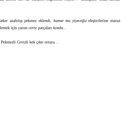
Şeker azaltılıp pekmez eklendi,
hamur mu yiyeceğiz
eleştirilerine maruz
slemek için yarım ceviz parçaları kondu...
ekmezli Cevizli kek çıktı ortaya....