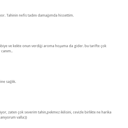
yor. Tahinin nefis tadını damağımda hissettim.
abiye ve kekte onun verdiği aroma hoşuma da gider. bu tarifte çok
r canım..
ine sağlık.
or, zaten çok severim tahin,pekmez ikilisini, cevizle birlikte ne harika
lanıyorum valla:))