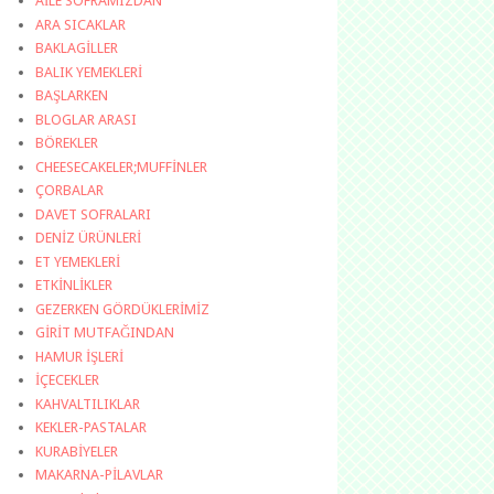
AİLE SOFRAMIZDAN
ARA SICAKLAR
BAKLAGİLLER
BALIK YEMEKLERİ
BAŞLARKEN
BLOGLAR ARASI
BÖREKLER
CHEESECAKELER;MUFFİNLER
ÇORBALAR
DAVET SOFRALARI
DENİZ ÜRÜNLERİ
ET YEMEKLERİ
ETKİNLİKLER
GEZERKEN GÖRDÜKLERİMİZ
GİRİT MUTFAĞINDAN
HAMUR İŞLERİ
İÇECEKLER
KAHVALTILIKLAR
KEKLER-PASTALAR
KURABİYELER
MAKARNA-PİLAVLAR