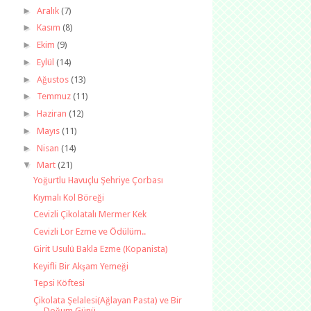
►
Aralık
(7)
►
Kasım
(8)
►
Ekim
(9)
►
Eylül
(14)
►
Ağustos
(13)
►
Temmuz
(11)
►
Haziran
(12)
►
Mayıs
(11)
►
Nisan
(14)
▼
Mart
(21)
Yoğurtlu Havuçlu Şehriye Çorbası
Kıymalı Kol Böreği
Cevizli Çikolatalı Mermer Kek
Cevizli Lor Ezme ve Ödülüm..
Girit Usulü Bakla Ezme (Kopanista)
Keyifli Bir Akşam Yemeği
Tepsi Köftesi
Çikolata Şelalesi(Ağlayan Pasta) ve Bir
Doğum Günü