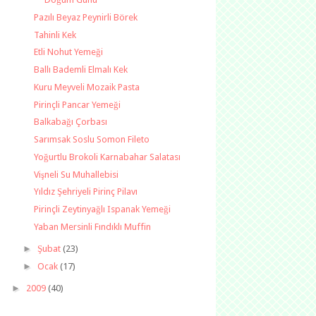
Pazılı Beyaz Peynirli Börek
Tahinli Kek
Etli Nohut Yemeği
Ballı Bademli Elmalı Kek
Kuru Meyveli Mozaik Pasta
Pirinçli Pancar Yemeği
Balkabağı Çorbası
Sarımsak Soslu Somon Fileto
Yoğurtlu Brokoli Karnabahar Salatası
Vişneli Su Muhallebisi
Yıldız Şehriyeli Pirinç Pilavı
Pirinçli Zeytinyağlı Ispanak Yemeği
Yaban Mersinli Fındıklı Muffin
►
Şubat
(23)
►
Ocak
(17)
►
2009
(40)