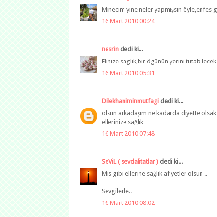
Minecim yine neler yapmışsın öyle,enfes 
16 Mart 2010 00:24
nesrin
dedi ki...
Elinize saglik,bir ögünün yerini tutabilecek
16 Mart 2010 05:31
Dilekhaniminmutfagi
dedi ki...
olsun arkadaşım ne kadarda diyette olsak uf
ellerinize sağlık
16 Mart 2010 07:48
SeViL ( sevdalitatlar )
dedi ki...
Mis gibi ellerine sağlık afiyetler olsun ..
Sevgilerle..
16 Mart 2010 08:02