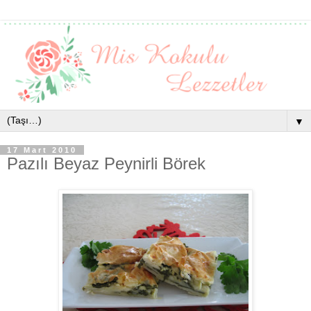
▼
17 Mart 2010
Pazılı Beyaz Peynirli Börek