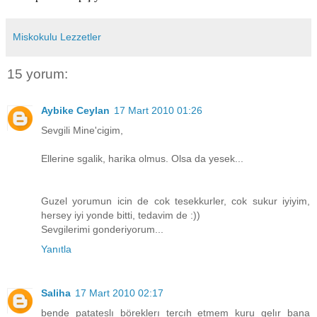
Miskokulu Lezzetler
15 yorum:
Aybike Ceylan
17 Mart 2010 01:26
Sevgili Mine'cigim,
Ellerine sgalik, harika olmus. Olsa da yesek...
Guzel yorumun icin de cok tesekkurler, cok sukur iyiyim,
hersey iyi yonde bitti, tedavim de :))
Sevgilerimi gonderiyorum...
Yanıtla
Saliha
17 Mart 2010 02:17
bende patateslı böreklerı tercıh etmem kuru gelır bana