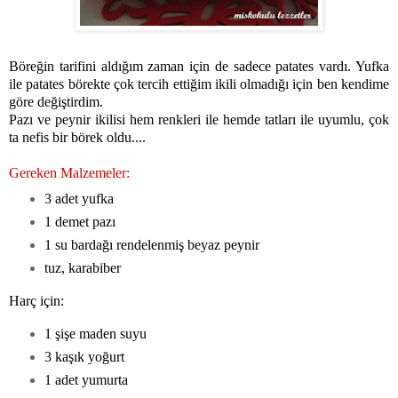
Böreğin tarifini aldığım zaman için de sadece patates vardı. Yufka
ile patates börekte çok tercih ettiğim ikili olmadığı için ben kendime
göre değiştirdim.
Pazı ve peynir ikilisi hem renkleri ile hemde tatları ile uyumlu, çok
ta nefis bir börek oldu....
Gereken Malzemeler:
3 adet yufka
1 demet pazı
1 su bardağı rendelenmiş beyaz peynir
tuz, karabiber
Harç için:
1 şişe maden suyu
3 kaşık yoğurt
1 adet yumurta