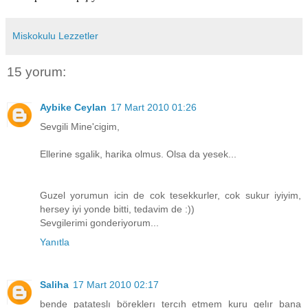
Miskokulu Lezzetler
15 yorum:
Aybike Ceylan
17 Mart 2010 01:26
Sevgili Mine'cigim,
Ellerine sgalik, harika olmus. Olsa da yesek...
Guzel yorumun icin de cok tesekkurler, cok sukur iyiyim,
hersey iyi yonde bitti, tedavim de :))
Sevgilerimi gonderiyorum...
Yanıtla
Saliha
17 Mart 2010 02:17
bende patateslı böreklerı tercıh etmem kuru gelır bana