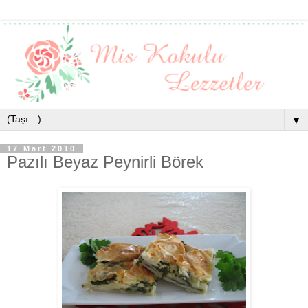
▼
17 Mart 2010
Pazılı Beyaz Peynirli Börek