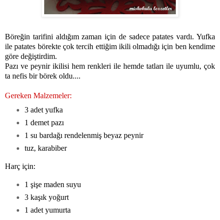
Böreğin tarifini aldığım zaman için de sadece patates vardı. Yufka
ile patates börekte çok tercih ettiğim ikili olmadığı için ben kendime
göre değiştirdim.
Pazı ve peynir ikilisi hem renkleri ile hemde tatları ile uyumlu, çok
ta nefis bir börek oldu....
Gereken Malzemeler:
3 adet yufka
1 demet pazı
1 su bardağı rendelenmiş beyaz peynir
tuz, karabiber
Harç için:
1 şişe maden suyu
3 kaşık yoğurt
1 adet yumurta