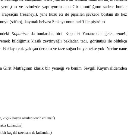
u yemiştim ve evimizde yapılıyordu ama Girit mutfağının sadece bunlar
apsaçını (rezeneyi), yine kuzu eti ile pişirilen şevket-i bostanı ilk kez
oyu (stifno), kaymak helvası Stakayı onun tarifi ile pişirdim.
ündeki
Kopanista
da bunlardan biri. Kopanist Yunancadan gelen
ezmek,
emek bildiğimiz klasik zeytinyağlı bakladan tadı, görünüşü ile oldukça
or. Baklaya çok yakışan dereotu ve taze soğan bu yemekte yok. Yerine nane
a Girit Mutfağının klasik bir yemeği ve benim Sevgili Kayınvalidemden
)
 küçük boyda olanları tercih edilmeli
)
msakta kullandım
)
k bir kaç dal taze nane de kullandım