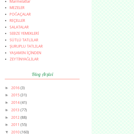
Marmelatlar
MEZELER
POĞAÇALAR
REÇELLER
SALATALAR
SEBZE YEMEKLERİ
SÜTLÜ TATLILAR
ŞURUPLU TATLILAR
YAŞAMIN İÇİNDEN
ZEYTİNYAĞLILAR
Blog Arşivi
►
2016
(3)
►
2015
(31)
►
2014
(41)
►
2013
(77)
►
2012
(88)
►
2011
(55)
▼
2010
(160)