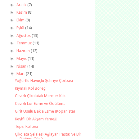
►
Aralık
(7)
►
Kasım
(8)
►
Ekim
(9)
►
Eylül
(14)
►
Ağustos
(13)
►
Temmuz
(11)
►
Haziran
(12)
►
Mayıs
(11)
►
Nisan
(14)
▼
Mart
(21)
Yoğurtlu Havuçlu Şehriye Çorbası
Kıymalı Kol Böreği
Cevizli Çikolatalı Mermer Kek
Cevizli Lor Ezme ve Ödülüm..
Girit Usulü Bakla Ezme (Kopanista)
Keyifli Bir Akşam Yemeği
Tepsi Köftesi
Çikolata Şelalesi(Ağlayan Pasta) ve Bir
Doğum Günü