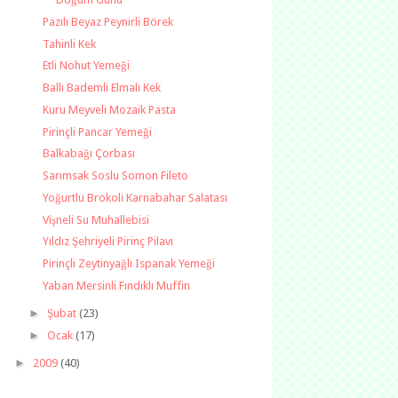
Pazılı Beyaz Peynirli Börek
Tahinli Kek
Etli Nohut Yemeği
Ballı Bademli Elmalı Kek
Kuru Meyveli Mozaik Pasta
Pirinçli Pancar Yemeği
Balkabağı Çorbası
Sarımsak Soslu Somon Fileto
Yoğurtlu Brokoli Karnabahar Salatası
Vişneli Su Muhallebisi
Yıldız Şehriyeli Pirinç Pilavı
Pirinçli Zeytinyağlı Ispanak Yemeği
Yaban Mersinli Fındıklı Muffin
►
Şubat
(23)
►
Ocak
(17)
►
2009
(40)