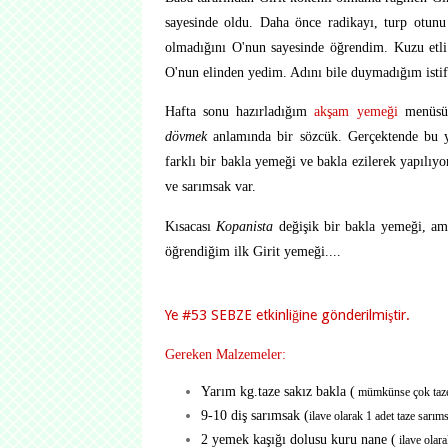
sayesinde oldu. Daha önce radikayı, turp otun
olmadığını O'nun sayesinde öğrendim. Kuzu etli ar
O'nun elinden yedim. Adını bile duymadığım istifn
Hafta sonu hazırladığım
akşam yemeği
menüs
dövmek
anlamında bir sözcük. Gerçektende bu y
farklı bir bakla yemeği ve bakla ezilerek yapılıy
ve sarımsak var.
K
ısacası
Kopanista
değişik bir bakla yemeği, am
öğrendiğim ilk Girit yemeği....
Ye #53 SEBZE etkinliğine gönderilmiştir.
Gereken Malzemeler:
Yarım kg.taze sakız bakla (
mümkünse çok taze,
9-10 diş sarımsak (
ilave olarak 1 adet taze sarı
2 yemek kaşığı dolusu kuru nane (
ilave olara