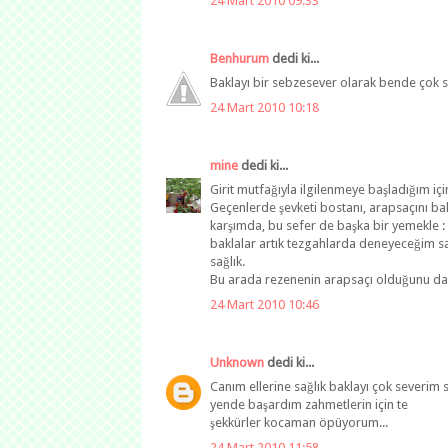
24 Mart 2010 09:33
Benhurum
dedi ki...
Baklayı bir sebzesever olarak bende çok se
24 Mart 2010 10:18
mine
dedi ki...
Girit mutfağıyla ilgilenmeye başladığım için
Geçenlerde şevketi bostanı, arapsaçını bal
karşımda, bu sefer de başka bir yemekle : 
baklalar artık tezgahlarda deneyeceğim sa
sağlık.
Bu arada rezenenin arapsaçı olduğunu da 
24 Mart 2010 10:46
Unknown
dedi ki...
Canım ellerine sağlık baklayı çok severi
yende başardım zahmetlerin için te
şekkürler kocaman öpüyorum...
24 Mart 2010 11:58