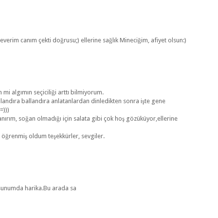
verim canım çekti doğrusu;) ellerine sağlık Mineciğim, afiyet olsun:)
 mi algımın seçiciliği arttı bilmiyorum.
landıra ballandıra anlatanlardan dinledikten sonra işte gene
=)))
nırım, soğan olmadığı için salata gibi çok hoş gözüküyor,ellerine
öğrenmiş oldum teşekkürler, sevgiler.
m sunumda harika.Bu arada sa