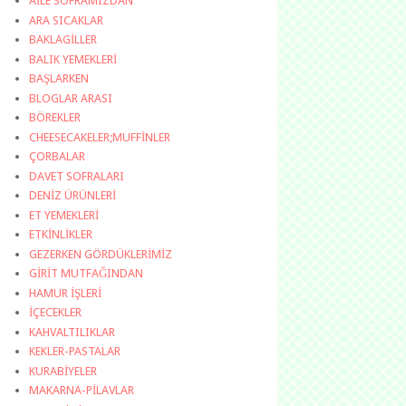
AİLE SOFRAMIZDAN
ARA SICAKLAR
BAKLAGİLLER
BALIK YEMEKLERİ
BAŞLARKEN
BLOGLAR ARASI
BÖREKLER
CHEESECAKELER;MUFFİNLER
ÇORBALAR
DAVET SOFRALARI
DENİZ ÜRÜNLERİ
ET YEMEKLERİ
ETKİNLİKLER
GEZERKEN GÖRDÜKLERİMİZ
GİRİT MUTFAĞINDAN
HAMUR İŞLERİ
İÇECEKLER
KAHVALTILIKLAR
KEKLER-PASTALAR
KURABİYELER
MAKARNA-PİLAVLAR