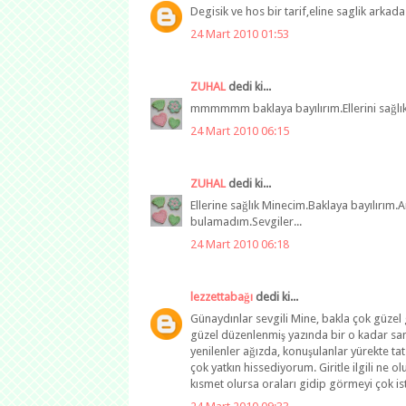
Degisik ve hos bir tarif,eline saglik arkad
24 Mart 2010 01:53
ZUHAL
dedi ki...
mmmmmm baklaya bayılırım.Ellerini sağlık 
24 Mart 2010 06:15
ZUHAL
dedi ki...
Ellerine sağlık Minecim.Baklaya bayılırım
bulamadım.Sevgiler...
24 Mart 2010 06:18
lezzettabağı
dedi ki...
Günaydınlar sevgili Mine, bakla çok güzel 
güzel düzenlenmiş yazında bir o kadar sam
yenilenler ağızda, konuşulanlar yürekte ta
çok yatkın hissediyorum. Giritle ilgili ne o
kısmet olursa oraları gidip görmeyi çok ist