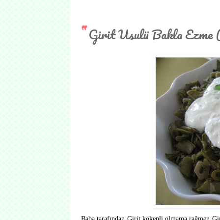
Girit Usulü Bakla Ezme
Baba tarafından Girit kökenli olmama rağmen Gir