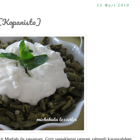
23 Mart 2010
 (Kopanista)
it Mutfağı ile tanışmam, Girit yemeklerini tatmam rahmetli kayınvalidem