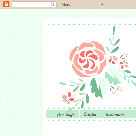
Ana Sayfa
İletişim
Hakkımda