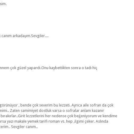
asim.
canım arkadaşım.Sevgiler....
.Annem çok güzel yapardı.Onu kaybettikten sonra o tadı hiç
görünüyor , bende çok severim bu lezzeti. Ayrıca aile sofran da çok
imi.. Zaten samimiyet dostluk varsa o sofralar anlam kazanır
t bırakırlar..Girit lezzetlerini her nedense çok beğeniyorum ve kendime
lursa yazı makale yemek tarifi roman vs. hep ,ilgimi çeker. Aslında
erim.. Sevgiler canım..