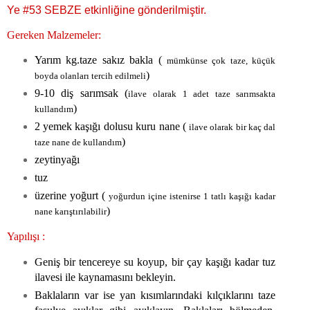
Ye #53 SEBZE etkinliğine gönderilmiştir.
Gereken Malzemeler:
Yarım kg.taze sakız bakla (
mümkünse çok taze, küçük
)
boyda olanları tercih edilmeli
9-10 diş sarımsak (
ilave olarak 1 adet taze sarımsakta
)
kullandım
2 yemek kaşığı dolusu kuru nane (
ilave olarak bir kaç dal
)
taze nane de kullandım
zeytinyağı
tuz
üzerine yoğurt (
yoğurdun içine istenirse 1 tatlı kaşığı kadar
)
nane karıştırılabilir
Yapılışı :
Geniş bir tencereye su koyup, bir çay kaşığı kadar tuz
ilavesi ile kaynamasını bekleyin.
Baklaların var ise yan kısımlarındaki kılçıklarını taze