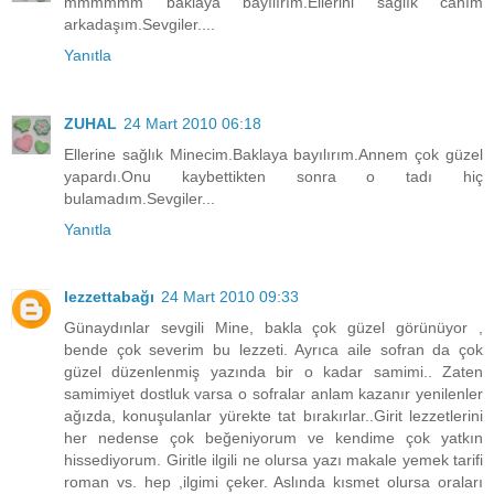
mmmmmm baklaya bayılırım.Ellerini sağlık canım
arkadaşım.Sevgiler....
Yanıtla
ZUHAL
24 Mart 2010 06:18
Ellerine sağlık Minecim.Baklaya bayılırım.Annem çok güzel
yapardı.Onu kaybettikten sonra o tadı hiç
bulamadım.Sevgiler...
Yanıtla
lezzettabağı
24 Mart 2010 09:33
Günaydınlar sevgili Mine, bakla çok güzel görünüyor ,
bende çok severim bu lezzeti. Ayrıca aile sofran da çok
güzel düzenlenmiş yazında bir o kadar samimi.. Zaten
samimiyet dostluk varsa o sofralar anlam kazanır yenilenler
ağızda, konuşulanlar yürekte tat bırakırlar..Girit lezzetlerini
her nedense çok beğeniyorum ve kendime çok yatkın
hissediyorum. Giritle ilgili ne olursa yazı makale yemek tarifi
roman vs. hep ,ilgimi çeker. Aslında kısmet olursa oraları