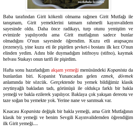
Baba tarafından Girit kökenli olmama rağmen Girit Mutfağı ile
tanışmam, Girit yemeklerini tatmam rahmetli kayınvalidem
sayesinde oldu. Daha önce radikayı, turp otunu yemiştim ve
evimizde yapılıyordu ama Girit mutfağının sadece bunlar
olmadığını O'nun sayesinde öğrendim. Kuzu etli arapsaçını
(rezeneyi), yine kuzu eti ile pişirilen şevket-i bostanı ilk kez O'nun
elinden yedim. Adını bile duymadığım istifnoyu (stifno), kaymak
helvası Stakayı onun tarifi ile pişirdim.
Hafta sonu hazırladığım
akşam yemeği
menüsündeki
Kopanista
da
bunlardan biri. Kopanist Yunancadan gelen
ezmek, dövmek
anlamında bir sözcük. Gerçektende bu yemek bildiğimiz klasik
zeytinyağlı bakladan tadı, görünüşü ile oldukça farklı bir bakla
yemeği ve bakla ezilerek yapılıyor. Baklaya çok yakışan dereotu ve
taze soğan bu yemekte yok. Yerine nane ve sarımsak var.
K
ısacası
Kopanista
değişik bir bakla yemeği, ama Girit Mutfağının
klasik bir yemeği ve benim Sevgili Kayınvalidemden öğrendiğim
ilk Girit yemeği....