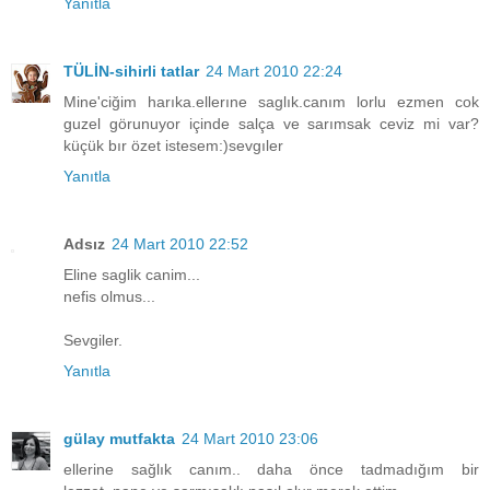
Yanıtla
TÜLİN-sihirli tatlar
24 Mart 2010 22:24
Mine'ciğim harıka.ellerıne saglık.canım lorlu ezmen cok
guzel görunuyor içinde salça ve sarımsak ceviz mi var?
küçük bır özet istesem:)sevgıler
Yanıtla
Adsız
24 Mart 2010 22:52
Eline saglik canim...
nefis olmus...
Sevgiler.
Yanıtla
gülay mutfakta
24 Mart 2010 23:06
ellerine sağlık canım.. daha önce tadmadığım bir