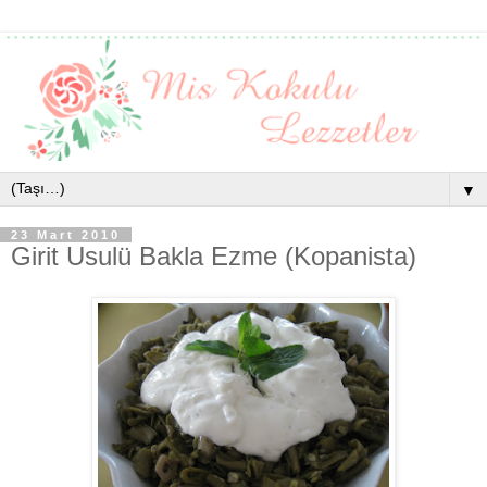
▼
23 Mart 2010
Girit Usulü Bakla Ezme (Kopanista)