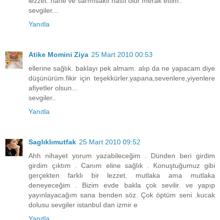
lezzet..nane ve sarmısaklı nasıl olur merak ettim..
sevgiler...
Yanıtla
Atike Momini Ziya
25 Mart 2010 00:53
ellerine sağlık. baklayı pek almam. alıp da ne yapacam diye
düşünürüm.fikir için teşekkürler.yapana,sevenlere,yiyenlere
afiyetler olsun...
sevgiler..
Yanıtla
Saglıklımutfak
25 Mart 2010 09:52
Ahh nihayet yorum yazabileceğim . Dünden beri girdim
girdim çıktım . Canım eline sağlık . Konuştuğumuz gibi
gerçekten farklı bir lezzet. mutlaka ama mutlaka
deneyeceğim . Bizim evde bakla çok sevilir. ve yapıp
yayınlayacağım sana benden söz. Çok öptüm seni .kucak
dolusu sevgiler istanbul dan izmir e
Yanıtla