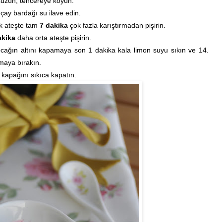
süzün,
tencereye koyun.
 çay bardağı su ilave edin.
ek ateşte tam
7 dakika
çok fazla karıştırmadan pişirin.
akika
daha orta ateşte pişirin.
cağın altını kapamaya son 1 dakika kala limon suyu sıkın ve 14.
maya bırakın.
apağını sıkıca kapatın.