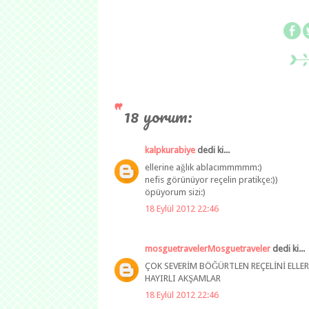
18 yorum:
kalpkurabiye
dedi ki...
ellerine ağlık ablacımmmmm:)
nefis görünüyor reçelin pratikçe:))
öpüyorum sizi:)
18 Eylül 2012 22:46
mosguetravelerMosguetraveler
dedi ki...
ÇOK SEVERİM BÖĞÜRTLEN REÇELİNİ ELLER
HAYIRLI AKŞAMLAR
18 Eylül 2012 22:46