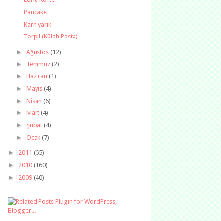
Pancake
Karnıyarık
Torpil (Külah Pasta)
►
Ağustos
(12)
►
Temmuz
(2)
►
Haziran
(1)
►
Mayıs
(4)
►
Nisan
(6)
►
Mart
(4)
►
Şubat
(4)
►
Ocak
(7)
►
2011
(55)
►
2010
(160)
►
2009
(40)