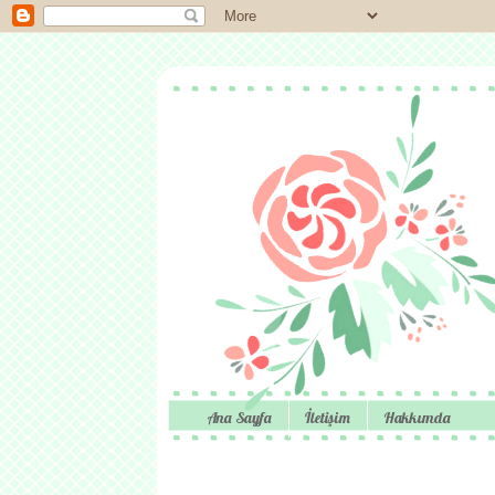
Ana Sayfa
İletişim
Hakkımda