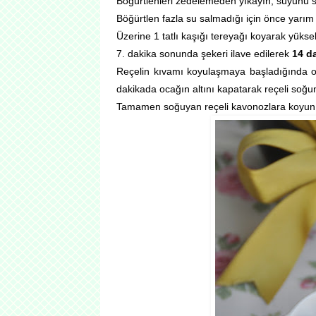
Böğürtlenleri zedelemeden yıkayın, suyunu 
Böğürtlen fazla su salmadığı için önce yarım
Üzerine 1 tatlı kaşığı tereyağı koyarak yüks
7. dakika sonunda şekeri ilave edilerek
14 d
Reçelin kıvamı koyulaşmaya başladığında o
dakikada ocağın altını kapatarak reçeli soğu
Tamamen soğuyan reçeli kavonozlara koyun k