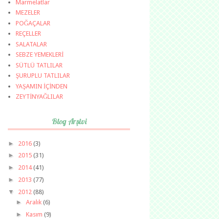
Marmelatlar
MEZELER
POĞAÇALAR
REÇELLER
SALATALAR
SEBZE YEMEKLERİ
SÜTLÜ TATLILAR
ŞURUPLU TATLILAR
YAŞAMIN İÇİNDEN
ZEYTİNYAĞLILAR
Blog Arşivi
►
2016
(3)
►
2015
(31)
►
2014
(41)
►
2013
(77)
▼
2012
(88)
►
Aralık
(6)
►
Kasım
(9)