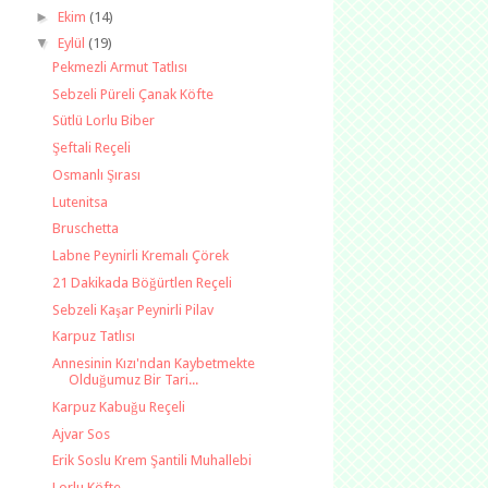
►
Ekim
(14)
▼
Eylül
(19)
Pekmezli Armut Tatlısı
Sebzeli Püreli Çanak Köfte
Sütlü Lorlu Biber
Şeftali Reçeli
Osmanlı Şırası
Lutenitsa
Bruschetta
Labne Peynirli Kremalı Çörek
21 Dakikada Böğürtlen Reçeli
Sebzeli Kaşar Peynirli Pilav
Karpuz Tatlısı
Annesinin Kızı'ndan Kaybetmekte
Olduğumuz Bir Tari...
Karpuz Kabuğu Reçeli
Ajvar Sos
Erik Soslu Krem Şantili Muhallebi
Lorlu Köfte