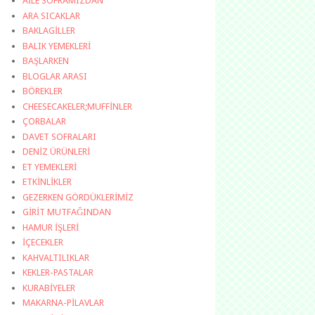
AİLE SOFRAMIZDAN
ARA SICAKLAR
BAKLAGİLLER
BALIK YEMEKLERİ
BAŞLARKEN
BLOGLAR ARASI
BÖREKLER
CHEESECAKELER;MUFFİNLER
ÇORBALAR
DAVET SOFRALARI
DENİZ ÜRÜNLERİ
ET YEMEKLERİ
ETKİNLİKLER
GEZERKEN GÖRDÜKLERİMİZ
GİRİT MUTFAĞINDAN
HAMUR İŞLERİ
İÇECEKLER
KAHVALTILIKLAR
KEKLER-PASTALAR
KURABİYELER
MAKARNA-PİLAVLAR