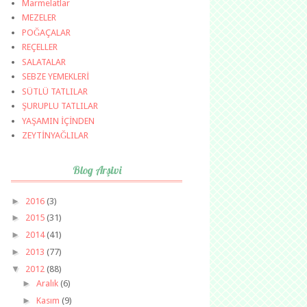
Marmelatlar
MEZELER
POĞAÇALAR
REÇELLER
SALATALAR
SEBZE YEMEKLERİ
SÜTLÜ TATLILAR
ŞURUPLU TATLILAR
YAŞAMIN İÇİNDEN
ZEYTİNYAĞLILAR
Blog Arşivi
►
2016
(3)
►
2015
(31)
►
2014
(41)
►
2013
(77)
▼
2012
(88)
►
Aralık
(6)
►
Kasım
(9)