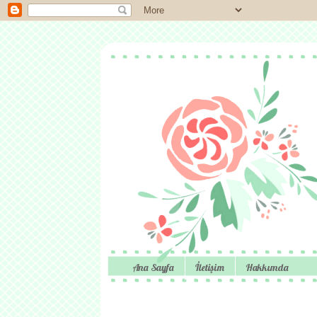
Ana Sayfa
İletişim
Hakkımda