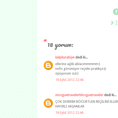
18 yorum:
kalpkurabiye
dedi ki...
ellerine ağlık ablacımmmmm:)
nefis görünüyor reçelin pratikçe:))
öpüyorum sizi:)
18 Eylül 2012 22:46
mosguetravelerMosguetraveler
dedi ki...
ÇOK SEVERİM BÖĞÜRTLEN REÇELİNİ ELLER
HAYIRLI AKŞAMLAR
18 Eylül 2012 22:46