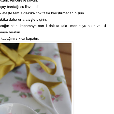
süzün,
tencereye koyun.
 çay bardağı su ilave edin.
ek ateşte tam
7 dakika
çok fazla karıştırmadan pişirin.
akika
daha orta ateşte pişirin.
cağın altını kapamaya son 1 dakika kala limon suyu sıkın ve 14.
maya bırakın.
apağını sıkıca kapatın.