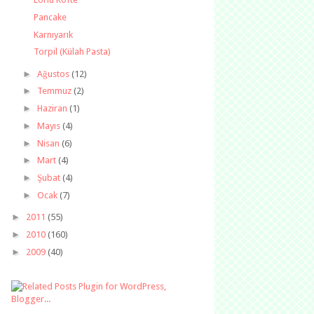
Pancake
Karnıyarık
Torpil (Külah Pasta)
►
Ağustos
(12)
►
Temmuz
(2)
►
Haziran
(1)
►
Mayıs
(4)
►
Nisan
(6)
►
Mart
(4)
►
Şubat
(4)
►
Ocak
(7)
►
2011
(55)
►
2010
(160)
►
2009
(40)