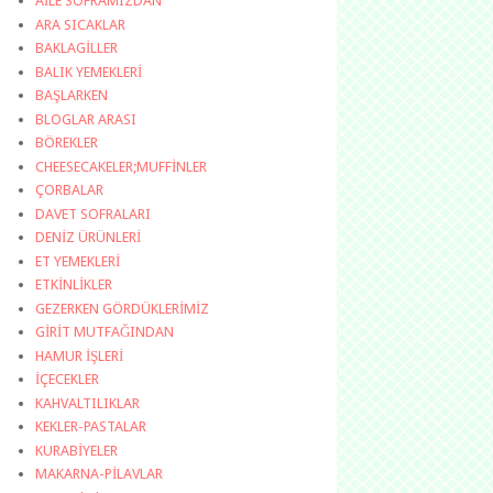
AİLE SOFRAMIZDAN
ARA SICAKLAR
BAKLAGİLLER
BALIK YEMEKLERİ
BAŞLARKEN
BLOGLAR ARASI
BÖREKLER
CHEESECAKELER;MUFFİNLER
ÇORBALAR
DAVET SOFRALARI
DENİZ ÜRÜNLERİ
ET YEMEKLERİ
ETKİNLİKLER
GEZERKEN GÖRDÜKLERİMİZ
GİRİT MUTFAĞINDAN
HAMUR İŞLERİ
İÇECEKLER
KAHVALTILIKLAR
KEKLER-PASTALAR
KURABİYELER
MAKARNA-PİLAVLAR