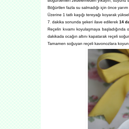
Böğürtlenleri zedelemeden yıkayın, suyunu 
Böğürtlen fazla su salmadığı için önce yarım
Üzerine 1 tatlı kaşığı tereyağı koyarak yüks
7. dakika sonunda şekeri ilave edilerek
14 d
Reçelin kıvamı koyulaşmaya başladığında o
dakikada ocağın altını kapatarak reçeli soğu
Tamamen soğuyan reçeli kavonozlara koyun k