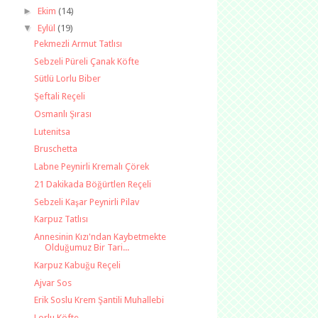
►
Ekim
(14)
▼
Eylül
(19)
Pekmezli Armut Tatlısı
Sebzeli Püreli Çanak Köfte
Sütlü Lorlu Biber
Şeftali Reçeli
Osmanlı Şırası
Lutenitsa
Bruschetta
Labne Peynirli Kremalı Çörek
21 Dakikada Böğürtlen Reçeli
Sebzeli Kaşar Peynirli Pilav
Karpuz Tatlısı
Annesinin Kızı'ndan Kaybetmekte
Olduğumuz Bir Tari...
Karpuz Kabuğu Reçeli
Ajvar Sos
Erik Soslu Krem Şantili Muhallebi
Lorlu Köfte