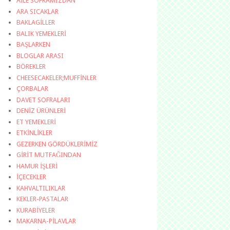
AİLE SOFRAMIZDAN
ARA SICAKLAR
BAKLAGİLLER
BALIK YEMEKLERİ
BAŞLARKEN
BLOGLAR ARASI
BÖREKLER
CHEESECAKELER;MUFFİNLER
ÇORBALAR
DAVET SOFRALARI
DENİZ ÜRÜNLERİ
ET YEMEKLERİ
ETKİNLİKLER
GEZERKEN GÖRDÜKLERİMİZ
GİRİT MUTFAĞINDAN
HAMUR İŞLERİ
İÇECEKLER
KAHVALTILIKLAR
KEKLER-PASTALAR
KURABİYELER
MAKARNA-PİLAVLAR