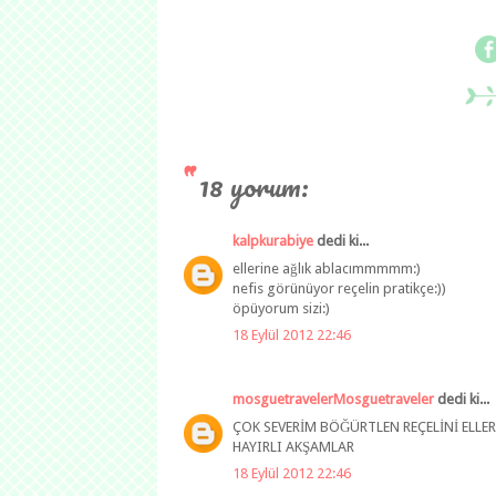
18 yorum:
kalpkurabiye
dedi ki...
ellerine ağlık ablacımmmmm:)
nefis görünüyor reçelin pratikçe:))
öpüyorum sizi:)
18 Eylül 2012 22:46
mosguetravelerMosguetraveler
dedi ki...
ÇOK SEVERİM BÖĞÜRTLEN REÇELİNİ ELLER
HAYIRLI AKŞAMLAR
18 Eylül 2012 22:46