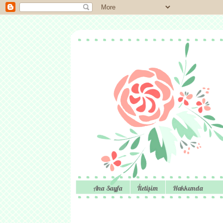
Ana Sayfa
İletişim
Hakkımda