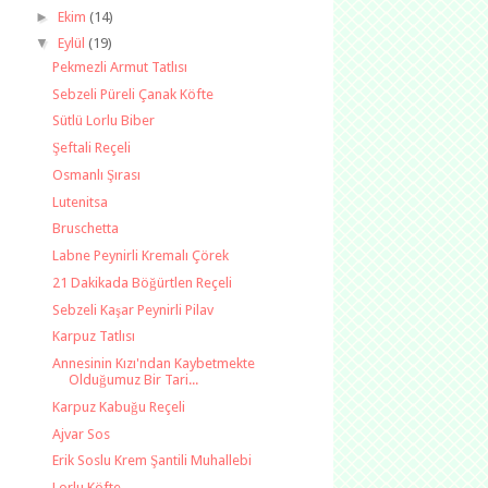
►
Ekim
(14)
▼
Eylül
(19)
Pekmezli Armut Tatlısı
Sebzeli Püreli Çanak Köfte
Sütlü Lorlu Biber
Şeftali Reçeli
Osmanlı Şırası
Lutenitsa
Bruschetta
Labne Peynirli Kremalı Çörek
21 Dakikada Böğürtlen Reçeli
Sebzeli Kaşar Peynirli Pilav
Karpuz Tatlısı
Annesinin Kızı'ndan Kaybetmekte
Olduğumuz Bir Tari...
Karpuz Kabuğu Reçeli
Ajvar Sos
Erik Soslu Krem Şantili Muhallebi
Lorlu Köfte