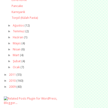
Pancake
Karnıyarık
Torpil (Külah Pasta)
►
Ağustos
(12)
►
Temmuz
(2)
►
Haziran
(1)
►
Mayıs
(4)
►
Nisan
(6)
►
Mart
(4)
►
Şubat
(4)
►
Ocak
(7)
►
2011
(55)
►
2010
(160)
►
2009
(40)