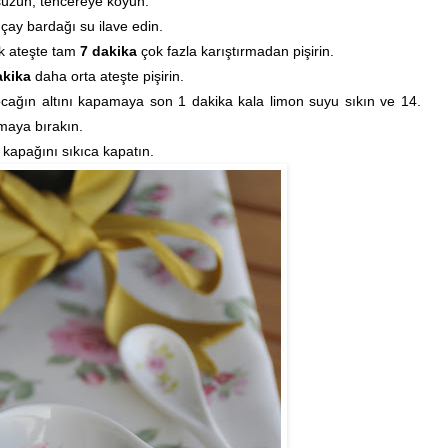
süzün,
tencereye koyun.
 çay bardağı su ilave edin.
ek ateşte tam
7 dakika
çok fazla karıştırmadan pişirin.
akika
daha orta ateşte pişirin.
cağın altını kapamaya son 1 dakika kala limon suyu sıkın ve 14.
maya bırakın.
apağını sıkıca kapatın.