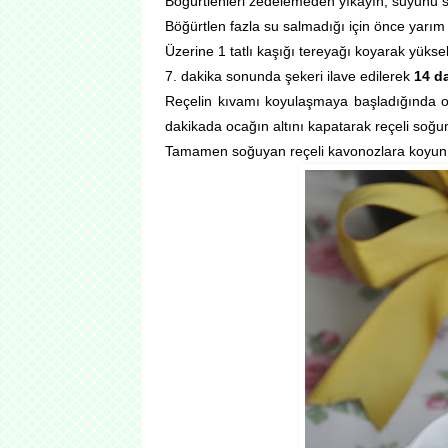
Böğürtlenleri zedelemeden yıkayın, suyunu 
Böğürtlen fazla su salmadığı için önce yarım
Üzerine 1 tatlı kaşığı tereyağı koyarak yüks
7. dakika sonunda şekeri ilave edilerek
14 d
Reçelin kıvamı koyulaşmaya başladığında o
dakikada ocağın altını kapatarak reçeli soğu
Tamamen soğuyan reçeli kavonozlara koyun k