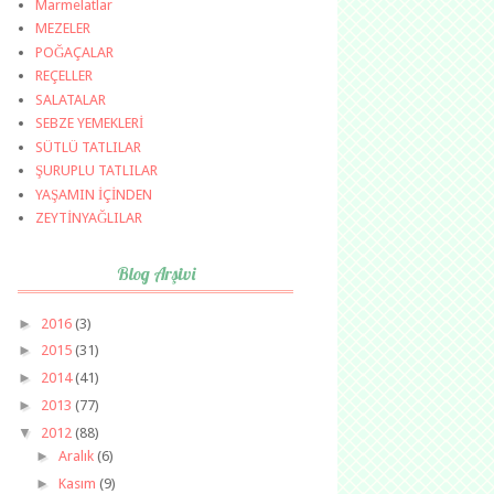
Marmelatlar
MEZELER
POĞAÇALAR
REÇELLER
SALATALAR
SEBZE YEMEKLERİ
SÜTLÜ TATLILAR
ŞURUPLU TATLILAR
YAŞAMIN İÇİNDEN
ZEYTİNYAĞLILAR
Blog Arşivi
►
2016
(3)
►
2015
(31)
►
2014
(41)
►
2013
(77)
▼
2012
(88)
►
Aralık
(6)
►
Kasım
(9)