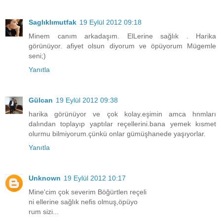
Saglıklımutfak
19 Eylül 2012 09:18
Minem canım arkadaşım. ElLerine sağlık . Harika
görünüyor. afiyet olsun diyorum ve öpüyorum Mügemle
seni;)
Yanıtla
Gülcan
19 Eylül 2012 09:38
harika görünüyor ve çok kolay.eşimin amca hnmları
dalından toplayıp yaptılar reçellerini.bana yemek kısmet
olurmu bilmiyorum.çünkü onlar gümüşhanede yaşıyorlar.
Yanıtla
Unknown
19 Eylül 2012 10:17
Mine'cim çok severim Böğürtlen reçeli
ni ellerine sağlık nefis olmuş,öpüyo
rum sizi...