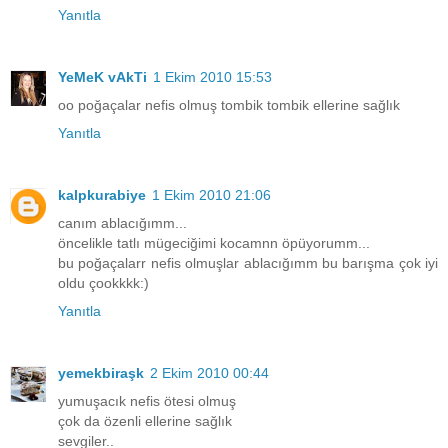
Yanıtla
YeMeK vAkTi
1 Ekim 2010 15:53
oo poğaçalar nefis olmuş tombik tombik ellerine sağlık
Yanıtla
kalpkurabiye
1 Ekim 2010 21:06
canım ablacığımm...
öncelikle tatlı mügeciğimi kocamnn öpüyorumm...
bu poğaçalarr nefis olmuşlar ablacığımm bu barışma çok iyi
oldu çookkkk:)
Yanıtla
yemekbiraşk
2 Ekim 2010 00:44
yumuşacık nefis ötesi olmuş
çok da özenli ellerine sağlık
sevgiler..