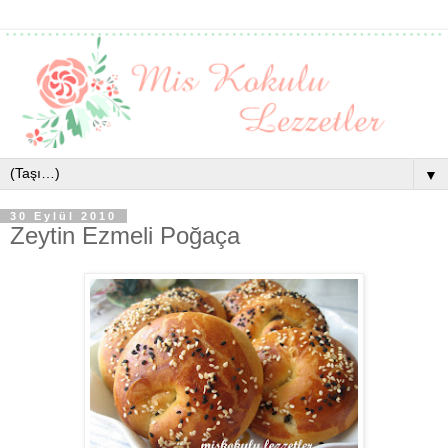
▼
30 Eylül 2010
Zeytin Ezmeli Poğaça