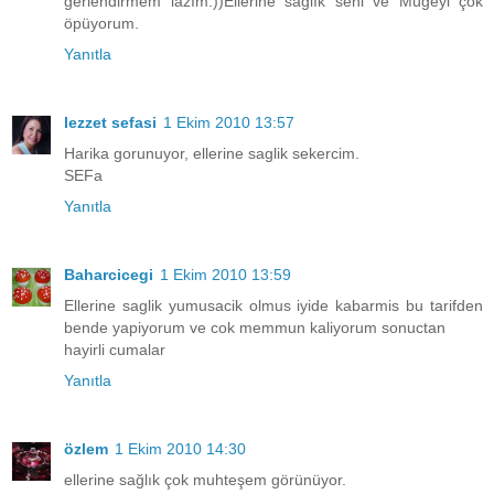
ğerlendirmem lazım:))Ellerine sağlık seni ve Mügeyi çok
öpüyorum.
Yanıtla
lezzet sefasi
1 Ekim 2010 13:57
Harika gorunuyor, ellerine saglik sekercim.
SEFa
Yanıtla
Baharcicegi
1 Ekim 2010 13:59
Ellerine saglik yumusacik olmus iyide kabarmis bu tarifden
bende yapiyorum ve cok memmun kaliyorum sonuctan
hayirli cumalar
Yanıtla
özlem
1 Ekim 2010 14:30
ellerine sağlık çok muhteşem görünüyor.