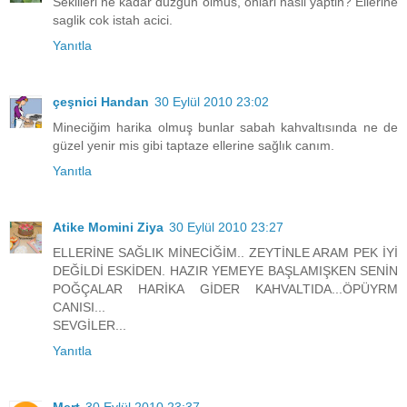
Sekilleri ne kadar duzgun olmus, onlari nasil yaptin? Ellerine
saglik cok istah acici.
Yanıtla
çeşnici Handan
30 Eylül 2010 23:02
Mineciğim harika olmuş bunlar sabah kahvaltısında ne de
güzel yenir mis gibi taptaze ellerine sağlık canım.
Yanıtla
Atike Momini Ziya
30 Eylül 2010 23:27
ELLERİNE SAĞLIK MİNECİĞİM.. ZEYTİNLE ARAM PEK İYİ
DEĞİLDİ ESKİDEN. HAZIR YEMEYE BAŞLAMIŞKEN SENİN
POĞÇALAR HARİKA GİDER KAHVALTIDA...ÖPÜYRM
CANISI...
SEVGİLER...
Yanıtla
Mert
30 Eylül 2010 23:37