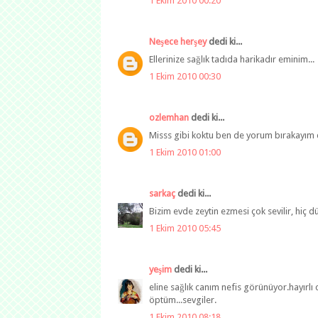
1 Ekim 2010 00:20
Neşece herşey
dedi ki...
Ellerinize sağlık tadıda harikadır eminim...
1 Ekim 2010 00:30
ozlemhan
dedi ki...
Misss gibi koktu ben de yorum bırakayım d
1 Ekim 2010 01:00
sarkaç
dedi ki...
Bizim evde zeytin ezmesi çok sevilir, hiç
1 Ekim 2010 05:45
yeşim
dedi ki...
eline sağlık canım nefis görünüyor.hayırl
öptüm...sevgiler.
1 Ekim 2010 08:18