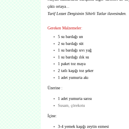
çıktı ortaya...
Tarif Lezzet Dergisinin Sihirli Tatlar ilavesinden.
Gereken Malzemeler:
5 su bardağı un
2 su bardağı süt
1 su bardağı sıvı yağ
1 su bardağı ılık su
1 paket toz maya
2 tatlı kaşığı toz şeker
1 adet yumurta akı
Üzerine :
1 adet yumurta sarısı
Susam, çörekotu
İçine:
3-4 yemek kaşığı zeytin ezmesi