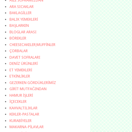
AİLE SOFRAMIZDAN
ARA SICAKLAR
BAKLAGİLLER
BALIK YEMEKLERİ
BAŞLARKEN
BLOGLAR ARASI
BÖREKLER
CHEESECAKELER;MUFFİNLER
ÇORBALAR
DAVET SOFRALARI
DENİZ ÜRÜNLERİ
ET YEMEKLERİ
ETKİNLİKLER
GEZERKEN GÖRDÜKLERİMİZ
GİRİT MUTFAĞINDAN
HAMUR İŞLERİ
İÇECEKLER
KAHVALTILIKLAR
KEKLER-PASTALAR
KURABİYELER
MAKARNA-PİLAVLAR