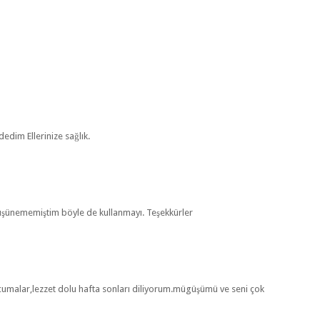
edim Ellerinize sağlık.
 düşünememiştim böyle de kullanmayı. Teşekkürler
ı cumalar,lezzet dolu hafta sonları diliyorum.mügüşümü ve seni çok