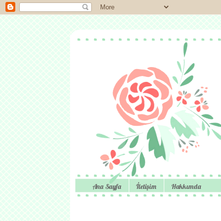
Ana Sayfa
İletişim
Hakkımda