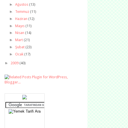
►
Ağustos
(13)
►
Temmuz
(11)
►
Haziran
(12)
►
Mayıs
(11)
►
Nisan
(14)
►
Mart
(21)
►
Şubat
(23)
►
Ocak
(17)
►
2009
(40)