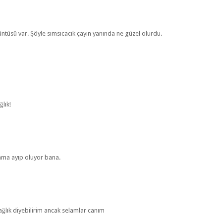
örüntüsü var. Şöyle sımsıcacık çayın yanında ne güzel olurdu.
lık!
 ama ayıp oluyor bana.
sağlık diyebilirim ancak selamlar canım