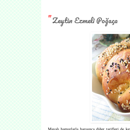
Zeytin Ezmeli Poğaça
Mayalı hamurlarla barışınca diğer tarifleri de k