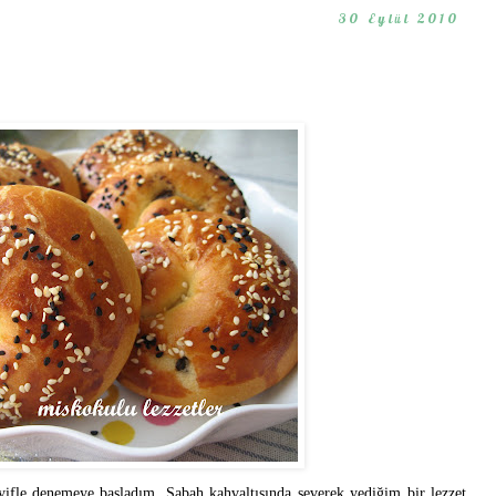
30 Eylül 2010
eyifle denemeye başladım. Sabah kahvaltısında severek yediğim bir lezzet