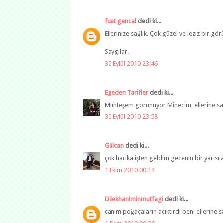
fuat gencal
dedi ki...
Ellerinize sağlık. Çok güzel ve leziz bir g
Saygılar.
30 Eylül 2010 23:46
Egeden Tarifler
dedi ki...
Muhteşem görünüyor Minecim, ellerine sağ
30 Eylül 2010 23:58
Gülcan
dedi ki...
çok harika işten geldim gecenin bir yarısı
1 Ekim 2010 00:14
Dilekhaniminmutfagi
dedi ki...
canım poğaçaların acıktırdı beni ellerine 