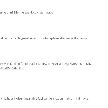
l yaptin? Ellerine saglik cok istah acici.
tısında ne de güzel yenir mis gibi taptaze ellerine sağlık canım.
ARAM PEK İYİ DEĞİLDİ ESKİDEN. HAZIR YEMEYE BAŞLAMIŞKEN SENİN
PÜYRM CANISI...
eviniz hayırlı olsun.İnşallah güzel tariflerinizden mahrum kalmayız.