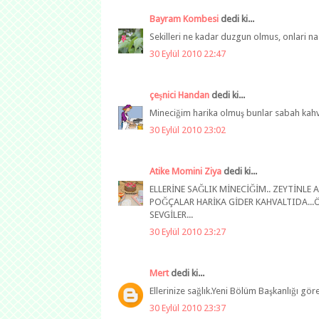
Bayram Kombesi
dedi ki...
Sekilleri ne kadar duzgun olmus, onlari nasi
30 Eylül 2010 22:47
çeşnici Handan
dedi ki...
Mineciğim harika olmuş bunlar sabah kahval
30 Eylül 2010 23:02
Atike Momini Ziya
dedi ki...
ELLERİNE SAĞLIK MİNECİĞİM.. ZEYTİNLE 
POĞÇALAR HARİKA GİDER KAHVALTIDA...Ö
SEVGİLER...
30 Eylül 2010 23:27
Mert
dedi ki...
Ellerinize sağlık.Yeni Bölüm Başkanlığı gör
30 Eylül 2010 23:37