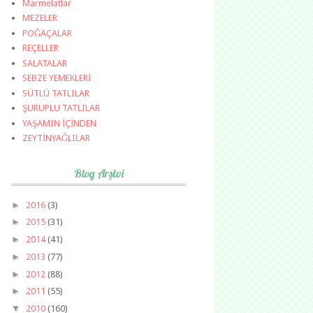
Marmelatlar
MEZELER
POĞAÇALAR
REÇELLER
SALATALAR
SEBZE YEMEKLERİ
SÜTLÜ TATLILAR
ŞURUPLU TATLILAR
YAŞAMIN İÇİNDEN
ZEYTİNYAĞLILAR
Blog Arşivi
►
2016
(3)
►
2015
(31)
►
2014
(41)
►
2013
(77)
►
2012
(88)
►
2011
(55)
▼
2010
(160)