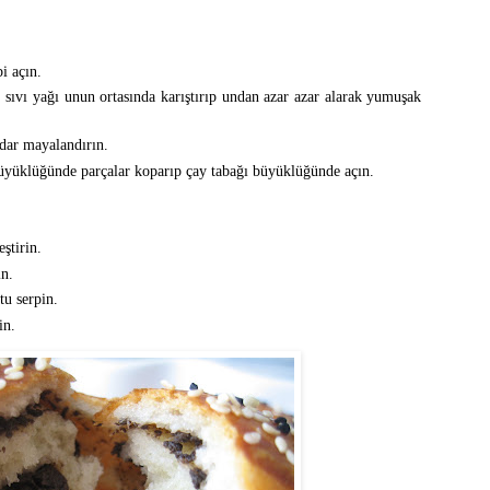
i açın.
, sıvı yağı unun ortasında karıştırıp undan azar azar alarak yumuşak
adar mayalandırın.
yüklüğünde parçalar koparıp çay tabağı büyüklüğünde açın.
eştirin.
in.
tu serpin.
in.