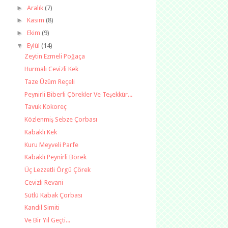
►
Aralık
(7)
►
Kasım
(8)
►
Ekim
(9)
▼
Eylül
(14)
Zeytin Ezmeli Poğaça
Hurmalı Cevizli Kek
Taze Üzüm Reçeli
Peynirli Biberli Çörekler Ve Teşekkür...
Tavuk Kokoreç
Közlenmiş Sebze Çorbası
Kabaklı Kek
Kuru Meyveli Parfe
Kabaklı Peynirli Börek
Üç Lezzetli Örgü Çörek
Cevizli Revani
Sütlü Kabak Çorbası
Kandil Simiti
Ve Bir Yıl Geçti...