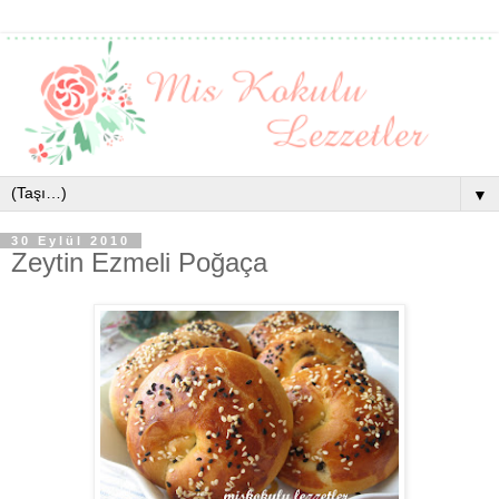
▼
30 Eylül 2010
Zeytin Ezmeli Poğaça