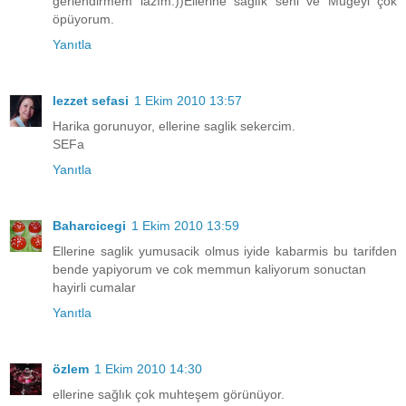
ğerlendirmem lazım:))Ellerine sağlık seni ve Mügeyi çok
öpüyorum.
Yanıtla
lezzet sefasi
1 Ekim 2010 13:57
Harika gorunuyor, ellerine saglik sekercim.
SEFa
Yanıtla
Baharcicegi
1 Ekim 2010 13:59
Ellerine saglik yumusacik olmus iyide kabarmis bu tarifden
bende yapiyorum ve cok memmun kaliyorum sonuctan
hayirli cumalar
Yanıtla
özlem
1 Ekim 2010 14:30
ellerine sağlık çok muhteşem görünüyor.