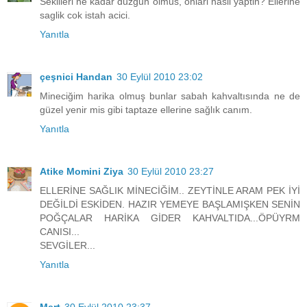
Sekilleri ne kadar duzgun olmus, onlari nasil yaptin? Ellerine
saglik cok istah acici.
Yanıtla
çeşnici Handan
30 Eylül 2010 23:02
Mineciğim harika olmuş bunlar sabah kahvaltısında ne de
güzel yenir mis gibi taptaze ellerine sağlık canım.
Yanıtla
Atike Momini Ziya
30 Eylül 2010 23:27
ELLERİNE SAĞLIK MİNECİĞİM.. ZEYTİNLE ARAM PEK İYİ
DEĞİLDİ ESKİDEN. HAZIR YEMEYE BAŞLAMIŞKEN SENİN
POĞÇALAR HARİKA GİDER KAHVALTIDA...ÖPÜYRM
CANISI...
SEVGİLER...
Yanıtla
Mert
30 Eylül 2010 23:37