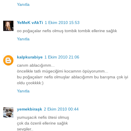
Yanıtla
YeMeK vAkTi
1 Ekim 2010 15:53
oo poğaçalar nefis olmuş tombik tombik ellerine sağlık
Yanıtla
kalpkurabiye
1 Ekim 2010 21:06
canım ablacığımm...
öncelikle tatlı mügeciğimi kocamnn öpüyorumm...
bu poğaçalarr nefis olmuşlar ablacığımm bu barışma çok iyi
oldu çookkkk:)
Yanıtla
yemekbiraşk
2 Ekim 2010 00:44
yumuşacık nefis ötesi olmuş
çok da özenli ellerine sağlık
sevgiler..