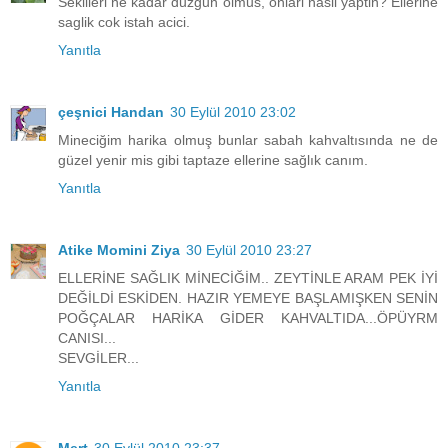
Sekilleri ne kadar duzgun olmus, onlari nasil yaptin? Ellerine
saglik cok istah acici.
Yanıtla
çeşnici Handan
30 Eylül 2010 23:02
Mineciğim harika olmuş bunlar sabah kahvaltısında ne de
güzel yenir mis gibi taptaze ellerine sağlık canım.
Yanıtla
Atike Momini Ziya
30 Eylül 2010 23:27
ELLERİNE SAĞLIK MİNECİĞİM.. ZEYTİNLE ARAM PEK İYİ
DEĞİLDİ ESKİDEN. HAZIR YEMEYE BAŞLAMIŞKEN SENİN
POĞÇALAR HARİKA GİDER KAHVALTIDA...ÖPÜYRM
CANISI...
SEVGİLER...
Yanıtla
Mert
30 Eylül 2010 23:37