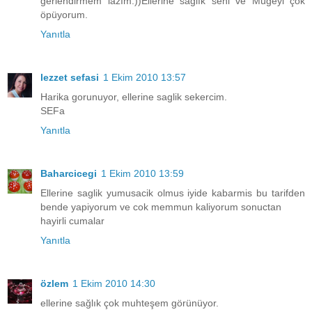
ğerlendirmem lazım:))Ellerine sağlık seni ve Mügeyi çok
öpüyorum.
Yanıtla
lezzet sefasi
1 Ekim 2010 13:57
Harika gorunuyor, ellerine saglik sekercim.
SEFa
Yanıtla
Baharcicegi
1 Ekim 2010 13:59
Ellerine saglik yumusacik olmus iyide kabarmis bu tarifden
bende yapiyorum ve cok memmun kaliyorum sonuctan
hayirli cumalar
Yanıtla
özlem
1 Ekim 2010 14:30
ellerine sağlık çok muhteşem görünüyor.