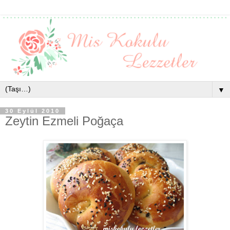
▼
30 Eylül 2010
Zeytin Ezmeli Poğaça