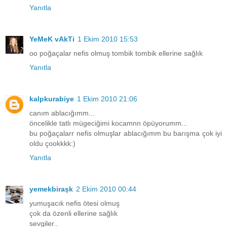
Yanıtla
YeMeK vAkTi
1 Ekim 2010 15:53
oo poğaçalar nefis olmuş tombik tombik ellerine sağlık
Yanıtla
kalpkurabiye
1 Ekim 2010 21:06
canım ablacığımm...
öncelikle tatlı mügeciğimi kocamnn öpüyorumm...
bu poğaçalarr nefis olmuşlar ablacığımm bu barışma çok iyi
oldu çookkkk:)
Yanıtla
yemekbiraşk
2 Ekim 2010 00:44
yumuşacık nefis ötesi olmuş
çok da özenli ellerine sağlık
sevgiler..