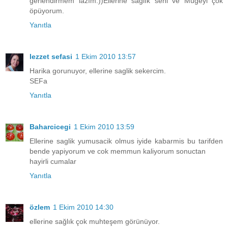
ğerlendirmem lazım:))Ellerine sağlık seni ve Mügeyi çok
öpüyorum.
Yanıtla
lezzet sefasi
1 Ekim 2010 13:57
Harika gorunuyor, ellerine saglik sekercim.
SEFa
Yanıtla
Baharcicegi
1 Ekim 2010 13:59
Ellerine saglik yumusacik olmus iyide kabarmis bu tarifden
bende yapiyorum ve cok memmun kaliyorum sonuctan
hayirli cumalar
Yanıtla
özlem
1 Ekim 2010 14:30
ellerine sağlık çok muhteşem görünüyor.