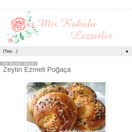
▼
30 Eylül 2010
Zeytin Ezmeli Poğaça