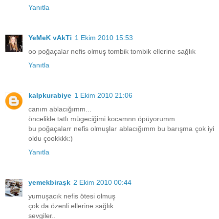
Yanıtla
YeMeK vAkTi
1 Ekim 2010 15:53
oo poğaçalar nefis olmuş tombik tombik ellerine sağlık
Yanıtla
kalpkurabiye
1 Ekim 2010 21:06
canım ablacığımm...
öncelikle tatlı mügeciğimi kocamnn öpüyorumm...
bu poğaçalarr nefis olmuşlar ablacığımm bu barışma çok iyi
oldu çookkkk:)
Yanıtla
yemekbiraşk
2 Ekim 2010 00:44
yumuşacık nefis ötesi olmuş
çok da özenli ellerine sağlık
sevgiler..