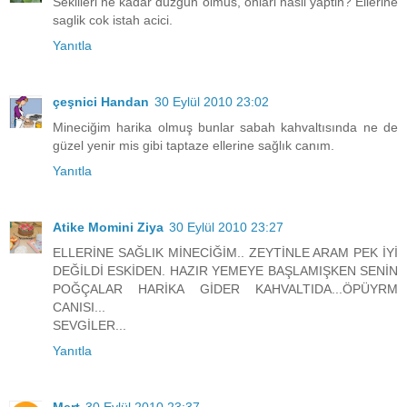
Sekilleri ne kadar duzgun olmus, onlari nasil yaptin? Ellerine
saglik cok istah acici.
Yanıtla
çeşnici Handan
30 Eylül 2010 23:02
Mineciğim harika olmuş bunlar sabah kahvaltısında ne de
güzel yenir mis gibi taptaze ellerine sağlık canım.
Yanıtla
Atike Momini Ziya
30 Eylül 2010 23:27
ELLERİNE SAĞLIK MİNECİĞİM.. ZEYTİNLE ARAM PEK İYİ
DEĞİLDİ ESKİDEN. HAZIR YEMEYE BAŞLAMIŞKEN SENİN
POĞÇALAR HARİKA GİDER KAHVALTIDA...ÖPÜYRM
CANISI...
SEVGİLER...
Yanıtla
Mert
30 Eylül 2010 23:37