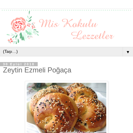
▼
30 Eylül 2010
Zeytin Ezmeli Poğaça