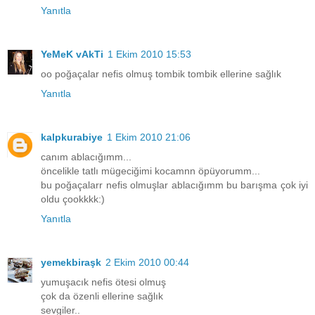
Yanıtla
YeMeK vAkTi
1 Ekim 2010 15:53
oo poğaçalar nefis olmuş tombik tombik ellerine sağlık
Yanıtla
kalpkurabiye
1 Ekim 2010 21:06
canım ablacığımm...
öncelikle tatlı mügeciğimi kocamnn öpüyorumm...
bu poğaçalarr nefis olmuşlar ablacığımm bu barışma çok iyi
oldu çookkkk:)
Yanıtla
yemekbiraşk
2 Ekim 2010 00:44
yumuşacık nefis ötesi olmuş
çok da özenli ellerine sağlık
sevgiler..