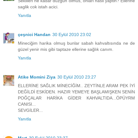
Sekilleri ne kadar duzgun olmus, onlari nasil yaptin? Ellerine
saglik cok istah acici.
Yanıtla
çeşnici Handan
30 Eylül 2010 23:02
Mineciğim harika olmuş bunlar sabah kahvaltısında ne de
güzel yenir mis gibi taptaze ellerine sağlık canım.
Yanıtla
Atike Momini Ziya
30 Eylül 2010 23:27
ELLERİNE SAĞLIK MİNECİĞİM.. ZEYTİNLE ARAM PEK İYİ
DEĞİLDİ ESKİDEN. HAZIR YEMEYE BAŞLAMIŞKEN SENİN
POĞÇALAR HARİKA GİDER KAHVALTIDA...ÖPÜYRM
CANISI...
SEVGİLER...
Yanıtla
Mert
30 Eylül 2010 23:37