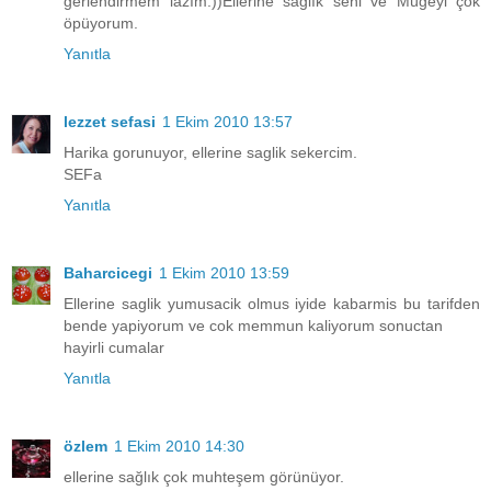
ğerlendirmem lazım:))Ellerine sağlık seni ve Mügeyi çok
öpüyorum.
Yanıtla
lezzet sefasi
1 Ekim 2010 13:57
Harika gorunuyor, ellerine saglik sekercim.
SEFa
Yanıtla
Baharcicegi
1 Ekim 2010 13:59
Ellerine saglik yumusacik olmus iyide kabarmis bu tarifden
bende yapiyorum ve cok memmun kaliyorum sonuctan
hayirli cumalar
Yanıtla
özlem
1 Ekim 2010 14:30
ellerine sağlık çok muhteşem görünüyor.