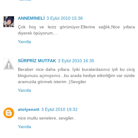
ANNEMİNELİ
3 Eylül 2010 15:36
Çok hoş ve leziz görünüyor.Ellerine sağlık,Nice yıllara
diyerek öpüyorum....
Yanıtla
SÜRPRİZ MUTFAK
3 Eylül 2010 16:35
Beraber nice daha yıllara. İyiki buralardasınız iyili bu ciciş
blogunuzu açmışsınız...bu arada hediye etkinliğim var sizide
aramızda görmek isterim ;)Sevgiler
Yanıtla
atolyenott
3 Eylül 2010 19:32
nice mutlu senelere, sevgiler..
Yanıtla