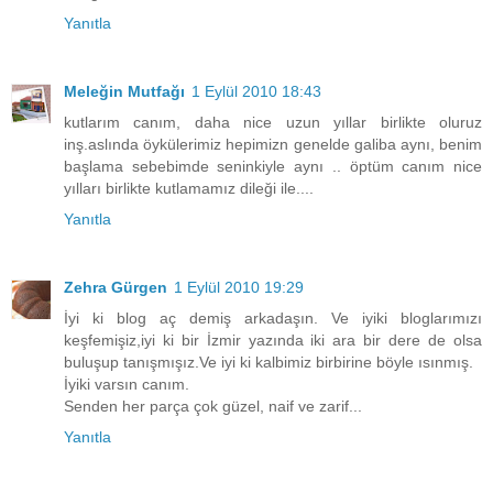
Yanıtla
Meleğin Mutfağı
1 Eylül 2010 18:43
kutlarım canım, daha nice uzun yıllar birlikte oluruz
inş.aslında öykülerimiz hepimizn genelde galiba aynı, benim
başlama sebebimde seninkiyle aynı .. öptüm canım nice
yılları birlikte kutlamamız dileği ile....
Yanıtla
Zehra Gürgen
1 Eylül 2010 19:29
İyi ki blog aç demiş arkadaşın. Ve iyiki bloglarımızı
keşfemişiz,iyi ki bir İzmir yazında iki ara bir dere de olsa
buluşup tanışmışız.Ve iyi ki kalbimiz birbirine böyle ısınmış.
İyiki varsın canım.
Senden her parça çok güzel, naif ve zarif...
Yanıtla