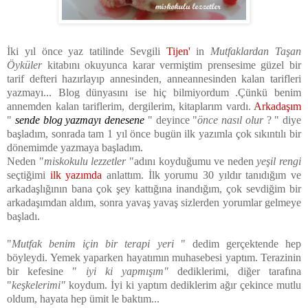
İki yıl önce yaz tatilinde Sevgili
Tijen
'
in
Mutfaklardan Taşan
Öyküler
kitabını okuyunca karar vermiştim prensesime güzel bir
tarif defteri hazırlayıp annesinden, anneannesinden kalan tarifleri
yazmayı... Blog dünyasını ise hiç bilmiyordum .Çünkü benim
annemden kalan tariflerim, dergilerim, kitaplarım vardı.
Arkadaşım
"
sende blog yazmayı denesene
" deyince "
önce nasıl olur
? " diye
başladım, sonrada tam 1 yıl önce bugün ilk yazımla çok sıkıntılı bir
dönemimde yazmaya başladım.
Neden "
miskokulu lezzetler
"adını koyduğumu ve neden
yeşil rengi
seçtiğimi
ilk yazımda
anlattım. İlk yorumu 30 yıldır tanıdığım ve
arkadaşlığının bana çok şey kattığına inandığım, çok sevdiğim bir
arkadaşımdan aldım, sonra yavaş yavaş sizlerden yorumlar gelmeye
başladı.
"
Mutfak benim için bir terapi yeri
" dedim gerçektende hep
böyleydi. Yemek yaparken hayatımın muhasebesi yaptım. Terazinin
bir kefesine "
iyi ki yapmışım"
dediklerimi, diğer tarafına
"
keşkelerimi"
koydum. İyi ki yaptım dediklerim ağır çekince mutlu
oldum, hayata hep ümit le baktım...