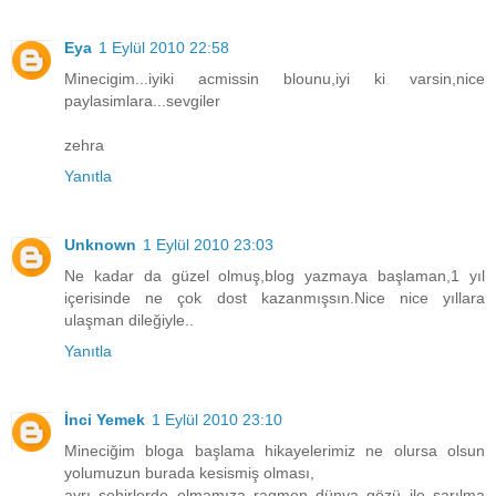
Eya
1 Eylül 2010 22:58
Minecigim...iyiki acmissin blounu,iyi ki varsin,nice
paylasimlara...sevgiler
zehra
Yanıtla
Unknown
1 Eylül 2010 23:03
Ne kadar da güzel olmuş,blog yazmaya başlaman,1 yıl
içerisinde ne çok dost kazanmışsın.Nice nice yıllara
ulaşman dileğiyle..
Yanıtla
İnci Yemek
1 Eylül 2010 23:10
Mineciğim bloga başlama hikayelerimiz ne olursa olsun
yolumuzun burada kesismiş olması,
ayrı şehirlerde olmamıza ragmen dünya gözü ile sarılma