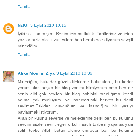
Yanıtla
NzlGl
3 Eylül 2010 10:15
İyiki sizi tanımışım. Benim için mutluluk. Tarifleriniz ve içten
yazılarınızla nice uzun yıllara hep beraberce diyorum sevgili
mineciğim.....
Yanıtla
Atike Momini Ziya
3 Eylül 2010 10:36
Mineciğim, bukadar güzel dileklerde bulunulan , bu kadar
yorum alan başka bir blog var mı bilmiyorum ama ben de
senin gibi çok sevilen bir blog sahibini tanıdığıma kendi
adıma çok mutluyum. ve inanıyorumki herkes bu denli
sevilmez.Eskiden duyduğum ve inandığım bir yazıyı
paylaşmak istiyorum.
Allah bir kulunu severse ve meleklerine derki ben bu kulumu
sevdim sizde sevin, eğer o kul nasuh tövbesi yaparsa yani
salih tövbe Allah bütün aleme emreder ben bu kulumu