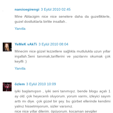
narcicegirengi
3 Eylül 2010 02:45
Mine Ablacigim nice nice senelere daha da guzelliklerle,
guzel dostluklarla birlite insallah..
Yanıtla
YeMeK vAkTi
3 Eylül 2010 08:04
Minecim nice güzel lezzetlere sağlıkla mutlulukla uzun yıllar
inşallah.Seni tanımak,tariflerini ve yazılarını okumak çok
keyifli :)
Yanıtla
özlem
3 Eylül 2010 10:09
iyiki başlamışsın , iyiki seni tanımışız. bende blogu açalı 1
ay old. çok heyecenlı oluyorum. yorum varmı, izleyici sayım
arttı mı diye. çok güzel bir şey. bu gürbet ellerinde kendimi
yalnız hissetmiyorum, sizler varsınız.
nice nice yıllar dilerim. öpüyorum. kocaman sevgiler