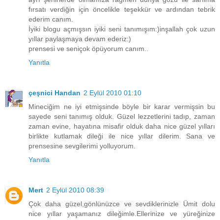
fırsatı verdiğin için öncelikle teşekkür ve ardından tebrik
ederim canım.
İyiki blogu açmışsın iyiki seni tanımışım:)inşallah çok uzun
yıllar paylaşmaya devam ederiz:)
prensesi ve seniçok öpüyorum canım..
Yanıtla
çeşnici Handan
2 Eylül 2010 01:10
Mineciğim ne iyi etmişsinde böyle bir karar vermişsin bu
sayede seni tanımış olduk. Güzel lezzetlerini tadıp, zaman
zaman evine, hayatına misafir olduk daha nice güzel yılları
birlikte kutlamak dileği ile nice yıllar dilerim. Sana ve
prensesine sevgilerimi yolluyorum.
Yanıtla
Mert
2 Eylül 2010 08:39
Çok daha güzel,gönlünüzce ve sevdiklerinizle Ümit dolu
nice yıllar yaşamanız dileğimle.Ellerinize ve yüreğinize