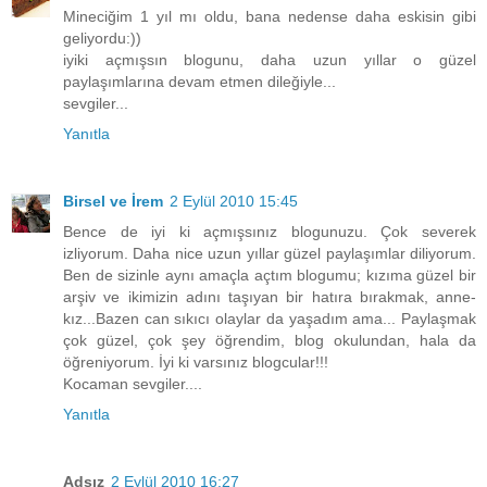
Mineciğim 1 yıl mı oldu, bana nedense daha eskisin gibi
geliyordu:))
iyiki açmışsın blogunu, daha uzun yıllar o güzel
paylaşımlarına devam etmen dileğiyle...
sevgiler...
Yanıtla
Birsel ve İrem
2 Eylül 2010 15:45
Bence de iyi ki açmışsınız blogunuzu. Çok severek
izliyorum. Daha nice uzun yıllar güzel paylaşımlar diliyorum.
Ben de sizinle aynı amaçla açtım blogumu; kızıma güzel bir
arşiv ve ikimizin adını taşıyan bir hatıra bırakmak, anne-
kız...Bazen can sıkıcı olaylar da yaşadım ama... Paylaşmak
çok güzel, çok şey öğrendim, blog okulundan, hala da
öğreniyorum. İyi ki varsınız blogcular!!!
Kocaman sevgiler....
Yanıtla
Adsız
2 Eylül 2010 16:27