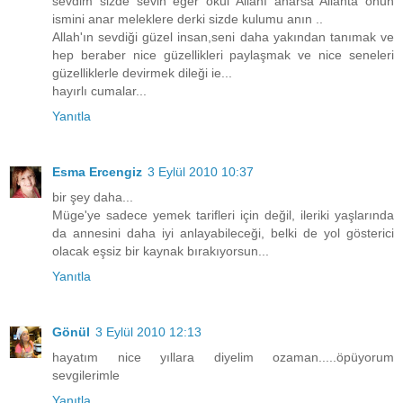
sevdim sizde sevin eğer okul Allahı anarsa Allahta onun
ismini anar meleklere derki sizde kulumu anın ..
Allah'ın sevdiği güzel insan,seni daha yakından tanımak ve
hep beraber nice güzellikleri paylaşmak ve nice seneleri
güzelliklerle devirmek dileği ie...
hayırlı cumalar...
Yanıtla
Esma Ercengiz
3 Eylül 2010 10:37
bir şey daha...
Müge'ye sadece yemek tarifleri için değil, ileriki yaşlarında
da annesini daha iyi anlayabileceği, belki de yol gösterici
olacak eşsiz bir kaynak bırakıyorsun...
Yanıtla
Gönül
3 Eylül 2010 12:13
hayatım nice yıllara diyelim ozaman.....öpüyorum
sevgilerimle
Yanıtla