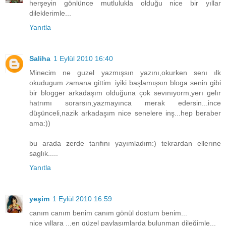
herşeyin gönlünce mutlulukla olduğu nice bir yıllar
dileklerimle...
Yanıtla
Saliha
1 Eylül 2010 16:40
Minecim ne guzel yazmışsın yazını,okurken senı ılk
okudugum zamana gittim..iyiki başlamışsın bloga senin gibi
bir blogger arkadaşım olduğuna çok sevınıyorm,yerı gelır
hatrımı sorarsın,yazmayınca merak edersin...ince
düşünceli,nazik arkadaşım nice senelere inş...hep beraber
ama:))
bu arada zerde tarıfını yayımladım:) tekrardan ellerıne
saglık.....
Yanıtla
yeşim
1 Eylül 2010 16:59
canım canım benim canım gönül dostum benim...
nice yıllara ...en güzel paylaşımlarda bulunman dileğimle...