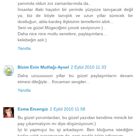
yanımda oldun zor zamanlarımda da..
İnsanlar illaki hayatın bir yerinde yüzyüze tanışacak değil
ya, biz de böyle tanıştık ve uzun yıllar sürecek bir
dostluğun, abla-kardeş ilişkisinin temellerini attık...
Seni ve güzel Mügeciğimi çoook seviyorum:)..
Daha nice nice mutlu senelere, paylaşımlara....
kelebeğin aslı:)
Yanıtla
Bizim Evin Mutfağı-Aysel
2 Eylül 2010 11:33
Daha uzuuuuuun yıllar bu güzel paylaşımların devam
etmesi dileğiyle... Kocaman sevgiler...
Yanıtla
Esma Ercengiz
2 Eylül 2010 11:58
Bu güzel yorumlardan, bu güzel yazıdan kendime minicik bir
pay çıkarmalıyım mı diye düşünüyorum:)
İyi ki yapmışız bu işi arkadaşım. Ben bloğuma istediğim
kadar vakit ayıramasam da, seni zevkle takip ediyorum ...