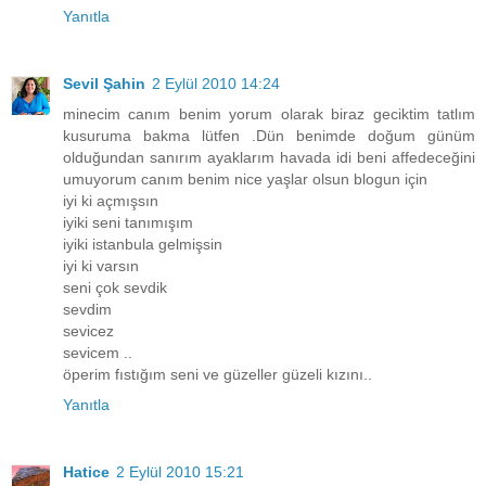
Yanıtla
Sevil Şahin
2 Eylül 2010 14:24
minecim canım benim yorum olarak biraz geciktim tatlım
kusuruma bakma lütfen .Dün benimde doğum günüm
olduğundan sanırım ayaklarım havada idi beni affedeceğini
umuyorum canım benim nice yaşlar olsun blogun için
iyi ki açmışsın
iyiki seni tanımışım
iyiki istanbula gelmişsin
iyi ki varsın
seni çok sevdik
sevdim
sevicez
sevicem ..
öperim fıstığım seni ve güzeller güzeli kızını..
Yanıtla
Hatice
2 Eylül 2010 15:21