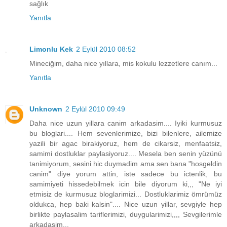
sağlık
Yanıtla
Limonlu Kek
2 Eylül 2010 08:52
Mineciğim, daha nice yıllara, mis kokulu lezzetlere canım...
Yanıtla
Unknown
2 Eylül 2010 09:49
Daha nice uzun yillara canim arkadasim.... Iyiki kurmusuz
bu bloglari.... Hem sevenlerimize, bizi bilenlere, ailemize
yazili bir agac birakiyoruz, hem de cikarsiz, menfaatsiz,
samimi dostluklar paylasiyoruz.... Mesela ben senin yüzünü
tanimiyorum, sesini hic duymadim ama sen bana "hosgeldin
canim" diye yorum attin, iste sadece bu ictenlik, bu
samimiyeti hissedebilmek icin bile diyorum ki,,, "Ne iyi
etmisiz de kurmusuz bloglarimizi... Dostluklarimiz ömrümüz
oldukca, hep baki kalsin".... Nice uzun yillar, sevgiyle hep
birlikte paylasalim tariflerimizi, duygularimizi,,,, Sevgilerimle
arkadasim...