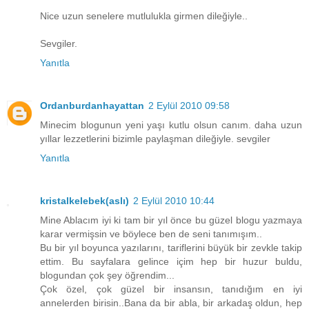
Nice uzun senelere mutlulukla girmen dileğiyle..
Sevgiler.
Yanıtla
Ordanburdanhayattan
2 Eylül 2010 09:58
Minecim blogunun yeni yaşı kutlu olsun canım. daha uzun
yıllar lezzetlerini bizimle paylaşman dileğiyle. sevgiler
Yanıtla
kristalkelebek(aslı)
2 Eylül 2010 10:44
Mine Ablacım iyi ki tam bir yıl önce bu güzel blogu yazmaya
karar vermişsin ve böylece ben de seni tanımışım..
Bu bir yıl boyunca yazılarını, tariflerini büyük bir zevkle takip
ettim. Bu sayfalara gelince içim hep bir huzur buldu,
blogundan çok şey öğrendim...
Çok özel, çok güzel bir insansın, tanıdığım en iyi
annelerden birisin..Bana da bir abla, bir arkadaş oldun, hep