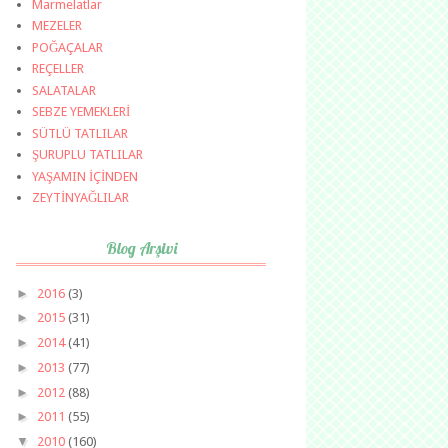
Marmelatlar
MEZELER
POĞAÇALAR
REÇELLER
SALATALAR
SEBZE YEMEKLERİ
SÜTLÜ TATLILAR
ŞURUPLU TATLILAR
YAŞAMIN İÇİNDEN
ZEYTİNYAĞLILAR
Blog Arşivi
►
2016
(3)
►
2015
(31)
►
2014
(41)
►
2013
(77)
►
2012
(88)
►
2011
(55)
▼
2010
(160)