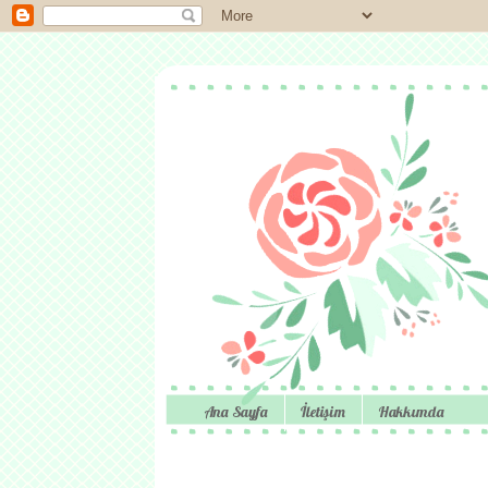
Ana Sayfa
İletişim
Hakkımda