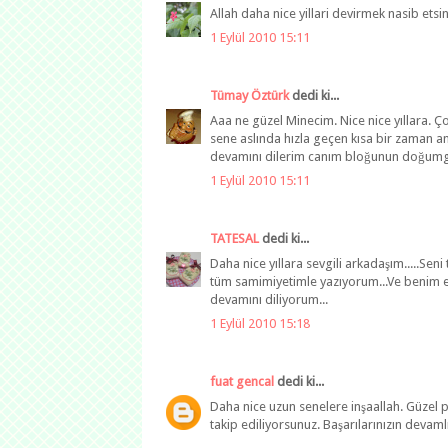
Allah daha nice yillari devirmek nasib ets
1 Eylül 2010 15:11
Tümay Öztürk
dedi ki...
Aaa ne güzel Minecim. Nice nice yıllara. Çok
sene aslında hızla geçen kısa bir zaman ama
devamını dilerim canım bloğunun doğumgü
1 Eylül 2010 15:11
TATESAL
dedi ki...
Daha nice yıllara sevgili arkadaşım.....Sen
tüm samimiyetimle yazıyorum...Ve benim en
devamını diliyorum...
1 Eylül 2010 15:18
fuat gencal
dedi ki...
Daha nice uzun senelere inşaallah. Güzel p
takip ediliyorsunuz. Başarılarınızın devaml