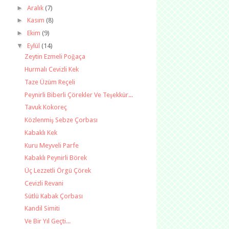
►
Aralık
(7)
►
Kasım
(8)
►
Ekim
(9)
▼
Eylül
(14)
Zeytin Ezmeli Poğaça
Hurmalı Cevizli Kek
Taze Üzüm Reçeli
Peynirli Biberli Çörekler Ve Teşekkür...
Tavuk Kokoreç
Közlenmiş Sebze Çorbası
Kabaklı Kek
Kuru Meyveli Parfe
Kabaklı Peynirli Börek
Üç Lezzetli Örgü Çörek
Cevizli Revani
Sütlü Kabak Çorbası
Kandil Simiti
Ve Bir Yıl Geçti...