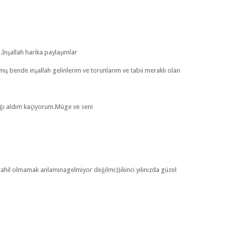
İnşallah harika paylaşımlar
ş bende inşallah gelinlerim ve torunlarım ve tabii meraklı olan
ğı aldım kaçıyorum.Müge ve seni
a dahil olmamak anlamınagelmiyor değilmi:))ikinci yılınızda güzel