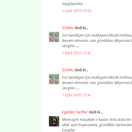
Saygılarımla.
1 Eylül 2010 15:38
ZUHAL
dedi ki...
Sizi tanıdığım için mutluyum.Müzik muhte
devam etmesini canı gönülden diliyorum.B
sevgiler.....
1 Eylül 2010 15:41
ZUHAL
dedi ki...
Sizi tanıdığım için mutluyum.Müzik muhte
devam etmesini canı gönülden diliyorum.B
sevgiler.....
1 Eylül 2010 15:41
Egeden Tarifler
dedi ki...
Mineciğim maşallah o kadar dolu dolu bir 
yıllar aynı heyeceanla, güzellikle sürmesin
Sevgiler