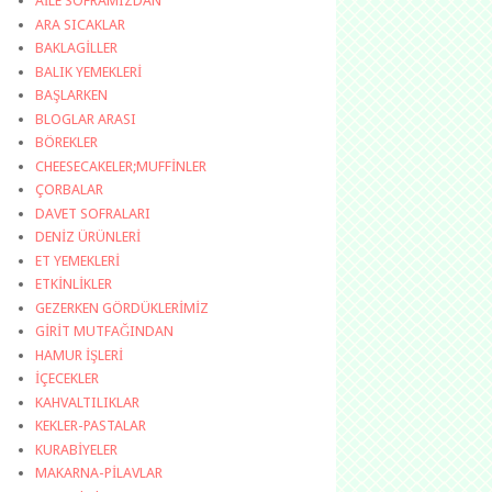
AİLE SOFRAMIZDAN
ARA SICAKLAR
BAKLAGİLLER
BALIK YEMEKLERİ
BAŞLARKEN
BLOGLAR ARASI
BÖREKLER
CHEESECAKELER;MUFFİNLER
ÇORBALAR
DAVET SOFRALARI
DENİZ ÜRÜNLERİ
ET YEMEKLERİ
ETKİNLİKLER
GEZERKEN GÖRDÜKLERİMİZ
GİRİT MUTFAĞINDAN
HAMUR İŞLERİ
İÇECEKLER
KAHVALTILIKLAR
KEKLER-PASTALAR
KURABİYELER
MAKARNA-PİLAVLAR