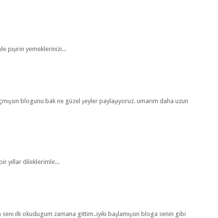
le pişirin yemeklerinizi...
açmışsın blogunu bak ne güzel şeyler paylaşıyoruz. umarım daha uzun
 yıllar dileklerimle...
 senı ılk okudugum zamana gittim..iyiki başlamışsın bloga senin gibi