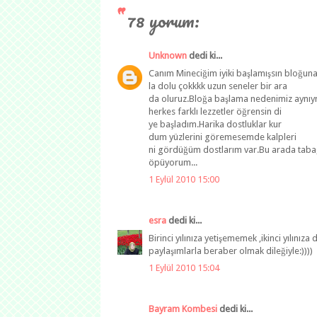
78 yorum:
Unknown
dedi ki...
Canım Mineciğim iyiki başlamışsın bloğuna.
la dolu çokkkk uzun seneler bir ara
da oluruz.Bloğa başlama nedenimiz aynıymı
herkes farklı lezzetler öğrensin di
ye başladım.Harika dostluklar kur
dum yüzlerini göremesemde kalpleri
ni gördüğüm dostlarım var.Bu arada taba
öpüyorum...
1 Eylül 2010 15:00
esra
dedi ki...
Birinci yılınıza yetişememek ,ikinci yılınız
paylaşımlarla beraber olmak dileğiyle:))))
1 Eylül 2010 15:04
Bayram Kombesi
dedi ki...