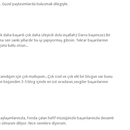
in. Guzel paylasimlarda bulusmak dilegiyle.
 daha başarılı çok daha izleyicili dolu inşallah:) Darısı başımıza:) Bir
 sen sanki yıllardır bu işi yapıyormuş gibisin. Tekrar başarılarının
nü kutlu olsun...
i tanıdığım için çok mutluyum...Çok özel ve çok elit bir blogun var bunu
 beğendim 3-5 blog içinde en üst sıradasın,sevgiler başarılarının
aylaşımlarınızla, Fonda çalan hafif müzüğinizle başarılarınızla devamlı
ı olmasını diliyor. Nice senelere diyorum.