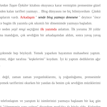
lardan Taşan Öyküler
kitabını okuyunca karar vermiştim prensesime güzel
sinden kalan tarifleri yazmayı... Blog dünyasını ise hiç bilmiyordum .Çünkü
taplarım vardı.
Arkadaşım
"
sende blog yazmayı denesene
" deyince "
önce
ce bugün ilk yazımla çok sıkıntılı bir dönemimde yazmaya başladım.
e neden
yeşil rengi
seçtiğimi
ilk yazımda
anlattım. İlk yorumu 30 yıldır
ğına inandığım, çok sevdiğim bir arkadaşımdan aldım, sonra yavaş yavaş
ektende hep böyleydi. Yemek yaparken hayatımın muhasebesi yaptım.
imi, diğer tarafına "
keşkelerimi"
koydum. İyi ki yaptım dediklerim ağır
.
imi değil, zaman zaman yorgunluklarımı, iş yoğunluğumu, prensesimle
i yemek tariflerimi okurken bir yandan da benim çok sevdiğim müziklerimi
, telefonlaştım ve yazıştım ki isimlerinizi yazmaya başlasam bir kaç gün
i "
öğrenmenin sonu yoktur"
diyordum mutfakta da böyle oldu. Sizlerden