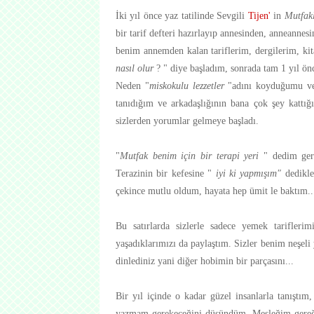
İki yıl önce yaz tatilinde Sevgili
Tijen
'
in
Mutfak
bir tarif defteri hazırlayıp annesinden, anneanne
benim annemden kalan tariflerim, dergilerim, ki
nasıl olur
? " diye başladım, sonrada tam 1 yıl ön
Neden "
miskokulu lezzetler
"adını koyduğumu v
tanıdığım ve arkadaşlığının bana çok şey kattı
sizlerden yorumlar gelmeye başladı.
"
Mutfak benim için bir terapi yeri
" dedim gerç
Terazinin bir kefesine "
iyi ki yapmışım"
dedikler
çekince mutlu oldum, hayata hep ümit le baktım..
Bu satırlarda sizlerle sadece yemek tarifler
yaşadıklarımızı da paylaştım. Sizler benim neşel
dinlediniz yani diğer hobimin bir parçasını...
Bir yıl içinde o kadar güzel insanlarla tanıştım
yazmam gerekeceğini düşündüm. Mesleğim gereğ