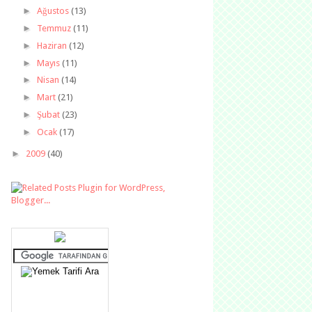
►
Ağustos
(13)
►
Temmuz
(11)
►
Haziran
(12)
►
Mayıs
(11)
►
Nisan
(14)
►
Mart
(21)
►
Şubat
(23)
►
Ocak
(17)
►
2009
(40)