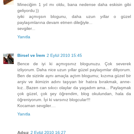
Mineciğim 1 yıl mı oldu, bana nedense daha eskisin gibi
geliyordu:))
iyiki açmışsın blogunu, daha uzun yıllar o güzel
paylaşımlarına devam etmen dileğiyle...
sevgiler...
Yanıtla
Birsel ve İrem
2 Eylül 2010 15:45
Bence de iyi ki açmışsınız blogunuzu. Çok severek
izliyorum. Daha nice uzun yıllar güzel paylaşımlar diliyorum.
Ben de sizinle aynı amaçla açtım blogumu; kızıma güzel bir
arşiv ve ikimizin adını taşıyan bir hatıra bırakmak, anne-
kız...Bazen can sıkıcı olaylar da yaşadım ama... Paylaşmak
çok güzel, çok şey öğrendim, blog okulundan, hala da
öğreniyorum. İyi ki varsınız blogcular!!!
Kocaman sevgiler....
Yanıtla
Adsız
2 Eylül 2010 16:27