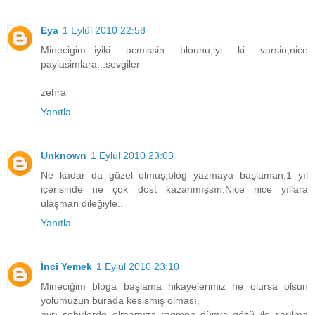
Eya
1 Eylül 2010 22:58
Minecigim...iyiki acmissin blounu,iyi ki varsin,nice
paylasimlara...sevgiler
zehra
Yanıtla
Unknown
1 Eylül 2010 23:03
Ne kadar da güzel olmuş,blog yazmaya başlaman,1 yıl
içerisinde ne çok dost kazanmışsın.Nice nice yıllara
ulaşman dileğiyle..
Yanıtla
İnci Yemek
1 Eylül 2010 23:10
Mineciğim bloga başlama hikayelerimiz ne olursa olsun
yolumuzun burada kesismiş olması,
ayrı şehirlerde olmamıza ragmen dünya gözü ile sarılma