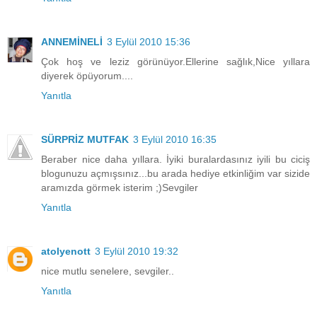
ANNEMİNELİ
3 Eylül 2010 15:36
Çok hoş ve leziz görünüyor.Ellerine sağlık,Nice yıllara
diyerek öpüyorum....
Yanıtla
SÜRPRİZ MUTFAK
3 Eylül 2010 16:35
Beraber nice daha yıllara. İyiki buralardasınız iyili bu ciciş
blogunuzu açmışsınız...bu arada hediye etkinliğim var sizide
aramızda görmek isterim ;)Sevgiler
Yanıtla
atolyenott
3 Eylül 2010 19:32
nice mutlu senelere, sevgiler..
Yanıtla