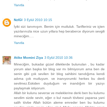
Yanıtla
NzlGl
3 Eylül 2010 10:15
İyiki sizi tanımışım. Benim için mutluluk. Tarifleriniz ve içten
yazılarınızla nice uzun yıllara hep beraberce diyorum sevgili
mineciğim.....
Yanıtla
Atike Momini Ziya
3 Eylül 2010 10:36
Mineciğim, bukadar güzel dileklerde bulunulan , bu kadar
yorum alan başka bir blog var mı bilmiyorum ama ben de
senin gibi çok sevilen bir blog sahibini tanıdığıma kendi
adıma çok mutluyum. ve inanıyorumki herkes bu denli
sevilmez.Eskiden duyduğum ve inandığım bir yazıyı
paylaşmak istiyorum.
Allah bir kulunu severse ve meleklerine derki ben bu kulumu
sevdim sizde sevin, eğer o kul nasuh tövbesi yaparsa yani
salih tövbe Allah bütün aleme emreder ben bu kulumu