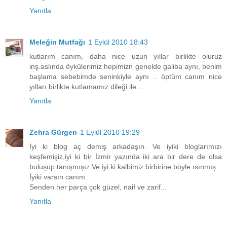
Yanıtla
Meleğin Mutfağı
1 Eylül 2010 18:43
kutlarım canım, daha nice uzun yıllar birlikte oluruz
inş.aslında öykülerimiz hepimizn genelde galiba aynı, benim
başlama sebebimde seninkiyle aynı .. öptüm canım nice
yılları birlikte kutlamamız dileği ile....
Yanıtla
Zehra Gürgen
1 Eylül 2010 19:29
İyi ki blog aç demiş arkadaşın. Ve iyiki bloglarımızı
keşfemişiz,iyi ki bir İzmir yazında iki ara bir dere de olsa
buluşup tanışmışız.Ve iyi ki kalbimiz birbirine böyle ısınmış.
İyiki varsın canım.
Senden her parça çok güzel, naif ve zarif...
Yanıtla