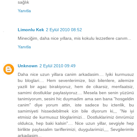
sağlık
Yanıtla
Limonlu Kek
2 Eylül 2010 08:52
Mineciğim, daha nice yıllara, mis kokulu lezzetlere canım...
Yanıtla
Unknown
2 Eylül 2010 09:49
Daha nice uzun yillara canim arkadasim.... Iyiki kurmusuz
bu bloglari.... Hem sevenlerimize, bizi bilenlere, ailemize
yazili bir agac birakiyoruz, hem de cikarsiz, menfaatsiz,
samimi dostluklar paylasiyoruz.... Mesela ben senin yüzünü
tanimiyorum, sesini hic duymadim ama sen bana "hosgeldin
canim" diye yorum attin, iste sadece bu ictenlik, bu
samimiyeti hissedebilmek icin bile diyorum ki,,, "Ne iyi
etmisiz de kurmusuz bloglarimizi... Dostluklarimiz ömrümüz
oldukca, hep baki kalsin".... Nice uzun yillar, sevgiyle hep
birlikte paylasalim tariflerimizi, duygularimizi,,,, Sevgilerimle
arkadasim...