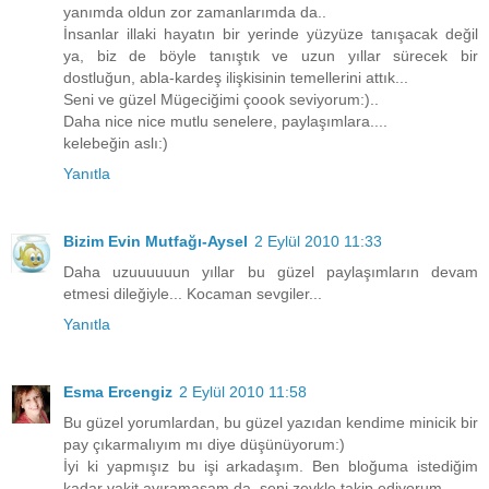
yanımda oldun zor zamanlarımda da..
İnsanlar illaki hayatın bir yerinde yüzyüze tanışacak değil
ya, biz de böyle tanıştık ve uzun yıllar sürecek bir
dostluğun, abla-kardeş ilişkisinin temellerini attık...
Seni ve güzel Mügeciğimi çoook seviyorum:)..
Daha nice nice mutlu senelere, paylaşımlara....
kelebeğin aslı:)
Yanıtla
Bizim Evin Mutfağı-Aysel
2 Eylül 2010 11:33
Daha uzuuuuuun yıllar bu güzel paylaşımların devam
etmesi dileğiyle... Kocaman sevgiler...
Yanıtla
Esma Ercengiz
2 Eylül 2010 11:58
Bu güzel yorumlardan, bu güzel yazıdan kendime minicik bir
pay çıkarmalıyım mı diye düşünüyorum:)
İyi ki yapmışız bu işi arkadaşım. Ben bloğuma istediğim
kadar vakit ayıramasam da, seni zevkle takip ediyorum ...