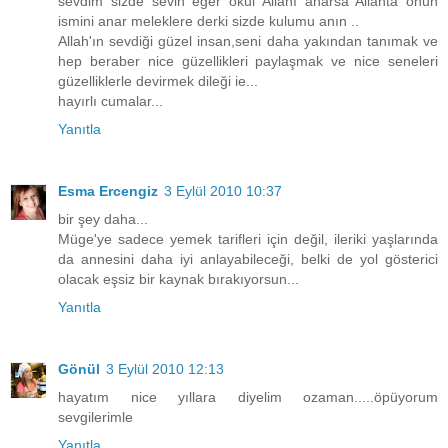
sevdim sizde sevin eğer okul Allahı anarsa Allahta onun
ismini anar meleklere derki sizde kulumu anın ..
Allah'ın sevdiği güzel insan,seni daha yakından tanımak ve
hep beraber nice güzellikleri paylaşmak ve nice seneleri
güzelliklerle devirmek dileği ie...
hayırlı cumalar...
Yanıtla
Esma Ercengiz
3 Eylül 2010 10:37
bir şey daha...
Müge'ye sadece yemek tarifleri için değil, ileriki yaşlarında
da annesini daha iyi anlayabileceği, belki de yol gösterici
olacak eşsiz bir kaynak bırakıyorsun...
Yanıtla
Gönül
3 Eylül 2010 12:13
hayatım nice yıllara diyelim ozaman.....öpüyorum
sevgilerimle
Yanıtla