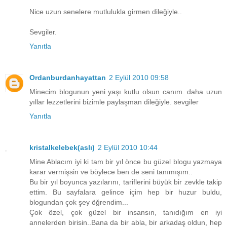
Nice uzun senelere mutlulukla girmen dileğiyle..
Sevgiler.
Yanıtla
Ordanburdanhayattan
2 Eylül 2010 09:58
Minecim blogunun yeni yaşı kutlu olsun canım. daha uzun
yıllar lezzetlerini bizimle paylaşman dileğiyle. sevgiler
Yanıtla
kristalkelebek(aslı)
2 Eylül 2010 10:44
Mine Ablacım iyi ki tam bir yıl önce bu güzel blogu yazmaya
karar vermişsin ve böylece ben de seni tanımışım..
Bu bir yıl boyunca yazılarını, tariflerini büyük bir zevkle takip
ettim. Bu sayfalara gelince içim hep bir huzur buldu,
blogundan çok şey öğrendim...
Çok özel, çok güzel bir insansın, tanıdığım en iyi
annelerden birisin..Bana da bir abla, bir arkadaş oldun, hep