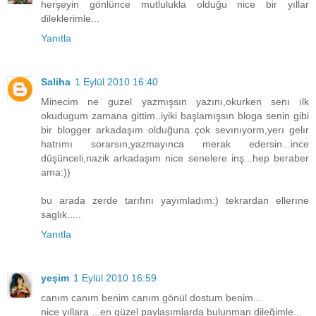
herşeyin gönlünce mutlulukla olduğu nice bir yıllar
dileklerimle...
Yanıtla
Saliha
1 Eylül 2010 16:40
Minecim ne guzel yazmışsın yazını,okurken senı ılk
okudugum zamana gittim..iyiki başlamışsın bloga senin gibi
bir blogger arkadaşım olduğuna çok sevınıyorm,yerı gelır
hatrımı sorarsın,yazmayınca merak edersin...ince
düşünceli,nazik arkadaşım nice senelere inş...hep beraber
ama:))
bu arada zerde tarıfını yayımladım:) tekrardan ellerıne
saglık.....
Yanıtla
yeşim
1 Eylül 2010 16:59
canım canım benim canım gönül dostum benim...
nice yıllara ...en güzel paylaşımlarda bulunman dileğimle...