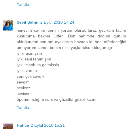
Yanıtla
Sevil Şahin
2 Eylül 2010 14:24
minecim canım benim yorum olarak biraz geciktim tatlım
kusuruma bakma lütfen .Dün benimde doğum günüm
olduğundan sanırım ayaklarım havada idi beni affedeceğini
umuyorum canım benim nice yaşlar olsun blogun için
iyi ki açmışsın
iyiki seni tanımışım
iyiki istanbula gelmişsin
iyi ki varsın
seni çok sevdik
sevdim
sevicez
sevicem ..
öperim fıstığım seni ve güzeller güzeli kızını..
Yanıtla
Hatice
2 Eylül 2010 15:21