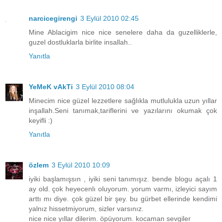
narcicegirengi
3 Eylül 2010 02:45
Mine Ablacigim nice nice senelere daha da guzelliklerle,
guzel dostluklarla birlite insallah..
Yanıtla
YeMeK vAkTi
3 Eylül 2010 08:04
Minecim nice güzel lezzetlere sağlıkla mutlulukla uzun yıllar
inşallah.Seni tanımak,tariflerini ve yazılarını okumak çok
keyifli :)
Yanıtla
özlem
3 Eylül 2010 10:09
iyiki başlamışsın , iyiki seni tanımışız. bende blogu açalı 1
ay old. çok heyecenlı oluyorum. yorum varmı, izleyici sayım
arttı mı diye. çok güzel bir şey. bu gürbet ellerinde kendimi
yalnız hissetmiyorum, sizler varsınız.
nice nice yıllar dilerim. öpüyorum. kocaman sevgiler