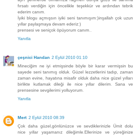
fırsatı verdiğin için öncelikle teşekkür ve ardından tebrik
ederim canım.
İyiki blogu açmışsın iyiki seni tanımışım:)inşallah çok uzun
yıllar paylaşmaya devam ederiz:)
prensesi ve seniçok öpüyorum canım..
Yanıtla
çeşnici Handan
2 Eylül 2010 01:10
Mineciğim ne iyi etmişsinde böyle bir karar vermişsin bu
sayede seni tanımış olduk. Güzel lezzetlerini tadıp, zaman
zaman evine, hayatına misafir olduk daha nice güzel yılları
birlikte kutlamak dileği ile nice yıllar dilerim. Sana ve
prensesine sevgilerimi yolluyorum.
Yanıtla
Mert
2 Eylül 2010 08:39
Çok daha güzel,gönlünüzce ve sevdiklerinizle Ümit dolu
nice yıllar yaşamanız dileğimle.Ellerinize ve yüreğinize