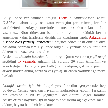
İki yıl önce yaz tatilinde Sevgili
Tijen
'
in
Mutfaklardan Taşan
Öyküler
kitabını okuyunca karar vermiştim prensesime güzel bir
tarif defteri hazırlayıp annesinden, anneannesinden kalan tarifleri
yazmayı... Blog dünyasını ise hiç bilmiyordum .Çünkü benim
annemden kalan tariflerim, dergilerim, kitaplarım vardı.
Arkadaşım
"
sende blog yazmayı denesene
" deyince "
önce nasıl olur
? " diye
başladım, sonrada tam 1 yıl önce bugün ilk yazımla çok sıkıntılı bir
dönemimde yazmaya başladım.
Neden "
miskokulu lezzetler
"adını koyduğumu ve neden
yeşil rengi
seçtiğimi
ilk yazımda
anlattım. İlk yorumu 30 yıldır tanıdığım ve
arkadaşlığının bana çok şey kattığına inandığım, çok sevdiğim bir
arkadaşımdan aldım, sonra yavaş yavaş sizlerden yorumlar gelmeye
başladı.
"
Mutfak benim için bir terapi yeri
" dedim gerçektende hep
böyleydi. Yemek yaparken hayatımın muhasebesi yaptım. Terazinin
bir kefesine "
iyi ki yapmışım"
dediklerimi, diğer tarafına
"
keşkelerimi"
koydum. İyi ki yaptım dediklerim ağır çekince mutlu
oldum, hayata hep ümit le baktım...