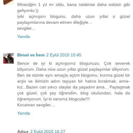
Mineciğim 1 yıl mı oldu, bana nedense daha eskisin gibi
geliyordu:))
iyiki açmışsın blogunu, daha uzun yıllar o güzel
paylaşımlarına devam etmen dileğiyle...
sevgiler...
Yanıtla
Birsel ve İrem
2 Eylül 2010 15:45
Bence de iyi ki açmışsınız blogunuzu. Çok severek
izliyorum. Daha nice uzun yıllar güzel paylaşımlar diliyorum.
Ben de sizinle aynı amaçla açtım blogumu; kızıma güzel bir
arşiv ve ikimizin adını taşıyan bir hatıra bırakmak, anne-
kız...Bazen can sıkıcı olaylar da yaşadım ama... Paylaşmak
çok güzel, çok şey öğrendim, blog okulundan, hala da
öğreniyorum. İyi ki varsınız blogcular!!!
Kocaman sevgiler....
Yanıtla
Adsız
2 Eylül 2010 16:27