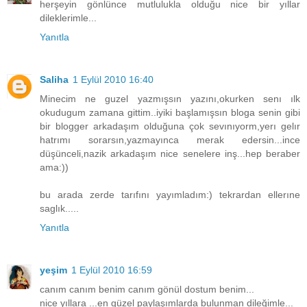
herşeyin gönlünce mutlulukla olduğu nice bir yıllar
dileklerimle...
Yanıtla
Saliha
1 Eylül 2010 16:40
Minecim ne guzel yazmışsın yazını,okurken senı ılk
okudugum zamana gittim..iyiki başlamışsın bloga senin gibi
bir blogger arkadaşım olduğuna çok sevınıyorm,yerı gelır
hatrımı sorarsın,yazmayınca merak edersin...ince
düşünceli,nazik arkadaşım nice senelere inş...hep beraber
ama:))
bu arada zerde tarıfını yayımladım:) tekrardan ellerıne
saglık.....
Yanıtla
yeşim
1 Eylül 2010 16:59
canım canım benim canım gönül dostum benim...
nice yıllara ...en güzel paylaşımlarda bulunman dileğimle...