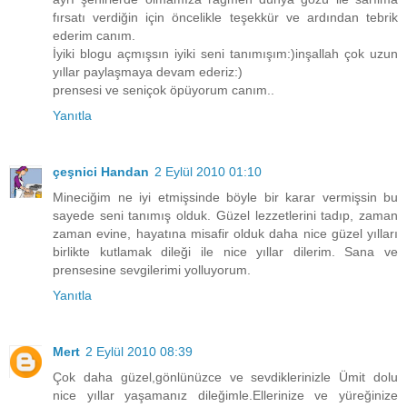
fırsatı verdiğin için öncelikle teşekkür ve ardından tebrik
ederim canım.
İyiki blogu açmışsın iyiki seni tanımışım:)inşallah çok uzun
yıllar paylaşmaya devam ederiz:)
prensesi ve seniçok öpüyorum canım..
Yanıtla
çeşnici Handan
2 Eylül 2010 01:10
Mineciğim ne iyi etmişsinde böyle bir karar vermişsin bu
sayede seni tanımış olduk. Güzel lezzetlerini tadıp, zaman
zaman evine, hayatına misafir olduk daha nice güzel yılları
birlikte kutlamak dileği ile nice yıllar dilerim. Sana ve
prensesine sevgilerimi yolluyorum.
Yanıtla
Mert
2 Eylül 2010 08:39
Çok daha güzel,gönlünüzce ve sevdiklerinizle Ümit dolu
nice yıllar yaşamanız dileğimle.Ellerinize ve yüreğinize