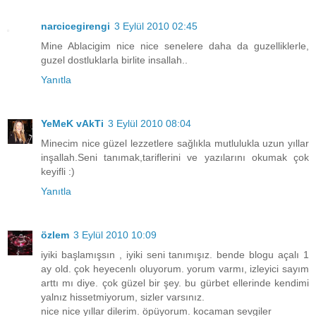
narcicegirengi
3 Eylül 2010 02:45
Mine Ablacigim nice nice senelere daha da guzelliklerle,
guzel dostluklarla birlite insallah..
Yanıtla
YeMeK vAkTi
3 Eylül 2010 08:04
Minecim nice güzel lezzetlere sağlıkla mutlulukla uzun yıllar
inşallah.Seni tanımak,tariflerini ve yazılarını okumak çok
keyifli :)
Yanıtla
özlem
3 Eylül 2010 10:09
iyiki başlamışsın , iyiki seni tanımışız. bende blogu açalı 1
ay old. çok heyecenlı oluyorum. yorum varmı, izleyici sayım
arttı mı diye. çok güzel bir şey. bu gürbet ellerinde kendimi
yalnız hissetmiyorum, sizler varsınız.
nice nice yıllar dilerim. öpüyorum. kocaman sevgiler