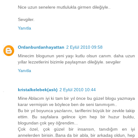
Nice uzun senelere mutlulukla girmen dileğiyle..
Sevgiler.
Yanıtla
Ordanburdanhayattan
2 Eylül 2010 09:58
Minecim blogunun yeni yaşı kutlu olsun canım. daha uzun
yıllar lezzetlerini bizimle paylaşman dileğiyle. sevgiler
Yanıtla
kristalkelebek(aslı)
2 Eylül 2010 10:44
Mine Ablacım iyi ki tam bir yıl önce bu güzel blogu yazmaya
karar vermişsin ve böylece ben de seni tanımışım..
Bu bir yıl boyunca yazılarını, tariflerini büyük bir zevkle takip
ettim. Bu sayfalara gelince içim hep bir huzur buldu,
blogundan çok şey öğrendim...
Çok özel, çok güzel bir insansın, tanıdığım en iyi
annelerden birisin..Bana da bir abla, bir arkadaş oldun, hep