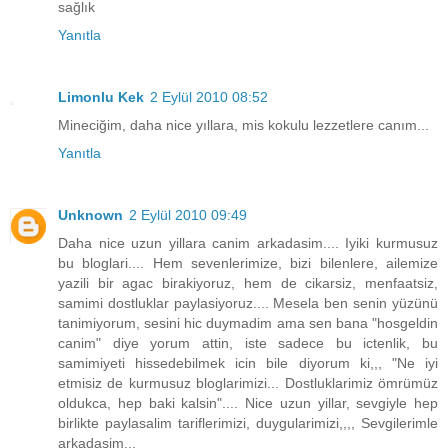
sağlık
Yanıtla
Limonlu Kek
2 Eylül 2010 08:52
Mineciğim, daha nice yıllara, mis kokulu lezzetlere canım...
Yanıtla
Unknown
2 Eylül 2010 09:49
Daha nice uzun yillara canim arkadasim.... Iyiki kurmusuz
bu bloglari.... Hem sevenlerimize, bizi bilenlere, ailemize
yazili bir agac birakiyoruz, hem de cikarsiz, menfaatsiz,
samimi dostluklar paylasiyoruz.... Mesela ben senin yüzünü
tanimiyorum, sesini hic duymadim ama sen bana "hosgeldin
canim" diye yorum attin, iste sadece bu ictenlik, bu
samimiyeti hissedebilmek icin bile diyorum ki,,, "Ne iyi
etmisiz de kurmusuz bloglarimizi... Dostluklarimiz ömrümüz
oldukca, hep baki kalsin".... Nice uzun yillar, sevgiyle hep
birlikte paylasalim tariflerimizi, duygularimizi,,,, Sevgilerimle
arkadasim...