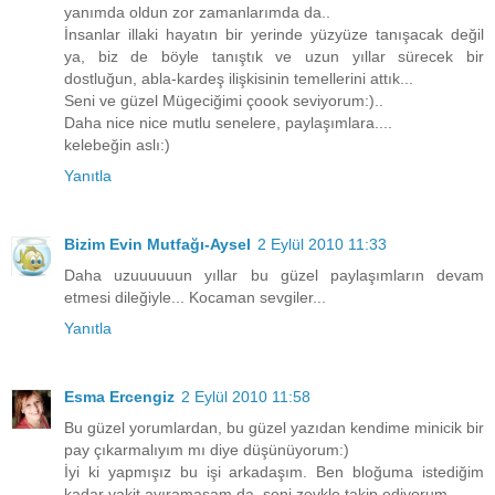
yanımda oldun zor zamanlarımda da..
İnsanlar illaki hayatın bir yerinde yüzyüze tanışacak değil
ya, biz de böyle tanıştık ve uzun yıllar sürecek bir
dostluğun, abla-kardeş ilişkisinin temellerini attık...
Seni ve güzel Mügeciğimi çoook seviyorum:)..
Daha nice nice mutlu senelere, paylaşımlara....
kelebeğin aslı:)
Yanıtla
Bizim Evin Mutfağı-Aysel
2 Eylül 2010 11:33
Daha uzuuuuuun yıllar bu güzel paylaşımların devam
etmesi dileğiyle... Kocaman sevgiler...
Yanıtla
Esma Ercengiz
2 Eylül 2010 11:58
Bu güzel yorumlardan, bu güzel yazıdan kendime minicik bir
pay çıkarmalıyım mı diye düşünüyorum:)
İyi ki yapmışız bu işi arkadaşım. Ben bloğuma istediğim
kadar vakit ayıramasam da, seni zevkle takip ediyorum ...