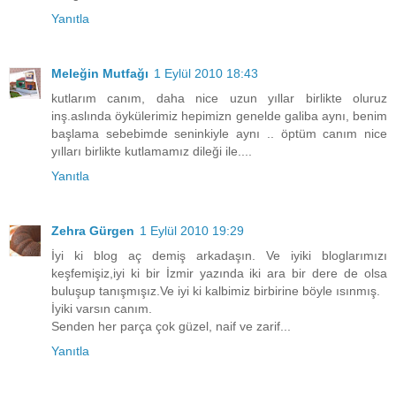
Yanıtla
Meleğin Mutfağı
1 Eylül 2010 18:43
kutlarım canım, daha nice uzun yıllar birlikte oluruz
inş.aslında öykülerimiz hepimizn genelde galiba aynı, benim
başlama sebebimde seninkiyle aynı .. öptüm canım nice
yılları birlikte kutlamamız dileği ile....
Yanıtla
Zehra Gürgen
1 Eylül 2010 19:29
İyi ki blog aç demiş arkadaşın. Ve iyiki bloglarımızı
keşfemişiz,iyi ki bir İzmir yazında iki ara bir dere de olsa
buluşup tanışmışız.Ve iyi ki kalbimiz birbirine böyle ısınmış.
İyiki varsın canım.
Senden her parça çok güzel, naif ve zarif...
Yanıtla