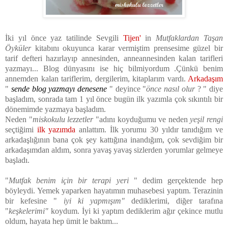
İki yıl önce yaz tatilinde Sevgili
Tijen
'
in
Mutfaklardan Taşan
Öyküler
kitabını okuyunca karar vermiştim prensesime güzel bir
tarif defteri hazırlayıp annesinden, anneannesinden kalan tarifleri
yazmayı... Blog dünyasını ise hiç bilmiyordum .Çünkü benim
annemden kalan tariflerim, dergilerim, kitaplarım vardı.
Arkadaşım
"
sende blog yazmayı denesene
" deyince "
önce nasıl olur
? " diye
başladım, sonrada tam 1 yıl önce bugün ilk yazımla çok sıkıntılı bir
dönemimde yazmaya başladım.
Neden "
miskokulu lezzetler
"adını koyduğumu ve neden
yeşil rengi
seçtiğimi
ilk yazımda
anlattım. İlk yorumu 30 yıldır tanıdığım ve
arkadaşlığının bana çok şey kattığına inandığım, çok sevdiğim bir
arkadaşımdan aldım, sonra yavaş yavaş sizlerden yorumlar gelmeye
başladı.
"
Mutfak benim için bir terapi yeri
" dedim gerçektende hep
böyleydi. Yemek yaparken hayatımın muhasebesi yaptım. Terazinin
bir kefesine "
iyi ki yapmışım"
dediklerimi, diğer tarafına
"
keşkelerimi"
koydum. İyi ki yaptım dediklerim ağır çekince mutlu
oldum, hayata hep ümit le baktım...