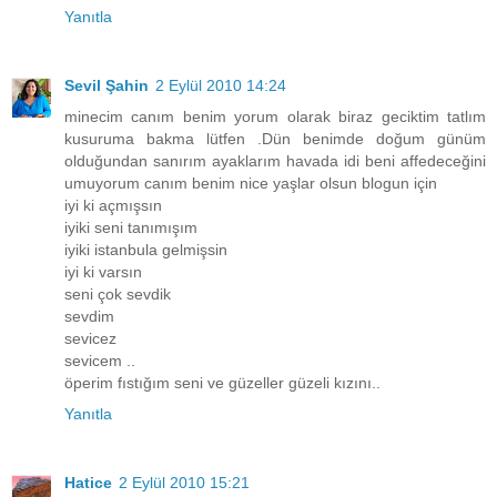
Yanıtla
Sevil Şahin
2 Eylül 2010 14:24
minecim canım benim yorum olarak biraz geciktim tatlım
kusuruma bakma lütfen .Dün benimde doğum günüm
olduğundan sanırım ayaklarım havada idi beni affedeceğini
umuyorum canım benim nice yaşlar olsun blogun için
iyi ki açmışsın
iyiki seni tanımışım
iyiki istanbula gelmişsin
iyi ki varsın
seni çok sevdik
sevdim
sevicez
sevicem ..
öperim fıstığım seni ve güzeller güzeli kızını..
Yanıtla
Hatice
2 Eylül 2010 15:21