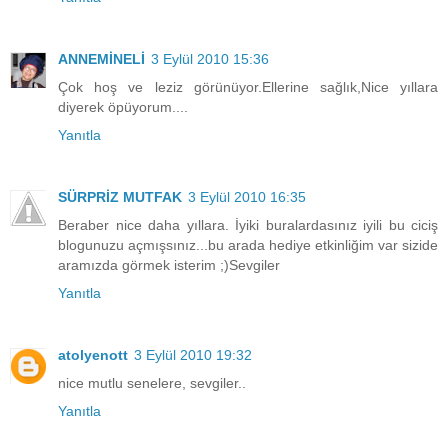
ANNEMİNELİ
3 Eylül 2010 15:36
Çok hoş ve leziz görünüyor.Ellerine sağlık,Nice yıllara
diyerek öpüyorum....
Yanıtla
SÜRPRİZ MUTFAK
3 Eylül 2010 16:35
Beraber nice daha yıllara. İyiki buralardasınız iyili bu ciciş
blogunuzu açmışsınız...bu arada hediye etkinliğim var sizide
aramızda görmek isterim ;)Sevgiler
Yanıtla
atolyenott
3 Eylül 2010 19:32
nice mutlu senelere, sevgiler..
Yanıtla