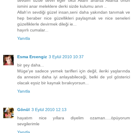
sevdim sizde sevin eğer okul Allahı anarsa Allahta onun
ismini anar meleklere derki sizde kulumu anın ..
Allah'ın sevdiği güzel insan,seni daha yakından tanımak ve
hep beraber nice güzellikleri paylaşmak ve nice seneleri
güzelliklerle devirmek dileği ie...
hayırlı cumalar...
Yanıtla
Esma Ercengiz
3 Eylül 2010 10:37
bir şey daha...
Müge'ye sadece yemek tarifleri için değil, ileriki yaşlarında
da annesini daha iyi anlayabileceği, belki de yol gösterici
olacak eşsiz bir kaynak bırakıyorsun...
Yanıtla
Gönül
3 Eylül 2010 12:13
hayatım nice yıllara diyelim ozaman.....öpüyorum
sevgilerimle
Yanıtla