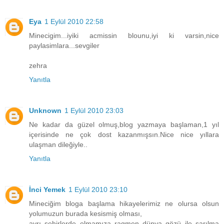
Eya
1 Eylül 2010 22:58
Minecigim...iyiki acmissin blounu,iyi ki varsin,nice
paylasimlara...sevgiler
zehra
Yanıtla
Unknown
1 Eylül 2010 23:03
Ne kadar da güzel olmuş,blog yazmaya başlaman,1 yıl
içerisinde ne çok dost kazanmışsın.Nice nice yıllara
ulaşman dileğiyle..
Yanıtla
İnci Yemek
1 Eylül 2010 23:10
Mineciğim bloga başlama hikayelerimiz ne olursa olsun
yolumuzun burada kesismiş olması,
ayrı şehirlerde olmamıza ragmen dünya gözü ile sarılma