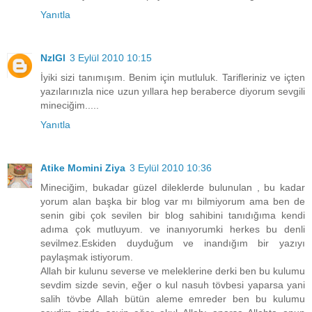
Yanıtla
NzlGl
3 Eylül 2010 10:15
İyiki sizi tanımışım. Benim için mutluluk. Tarifleriniz ve içten
yazılarınızla nice uzun yıllara hep beraberce diyorum sevgili
mineciğim.....
Yanıtla
Atike Momini Ziya
3 Eylül 2010 10:36
Mineciğim, bukadar güzel dileklerde bulunulan , bu kadar
yorum alan başka bir blog var mı bilmiyorum ama ben de
senin gibi çok sevilen bir blog sahibini tanıdığıma kendi
adıma çok mutluyum. ve inanıyorumki herkes bu denli
sevilmez.Eskiden duyduğum ve inandığım bir yazıyı
paylaşmak istiyorum.
Allah bir kulunu severse ve meleklerine derki ben bu kulumu
sevdim sizde sevin, eğer o kul nasuh tövbesi yaparsa yani
salih tövbe Allah bütün aleme emreder ben bu kulumu