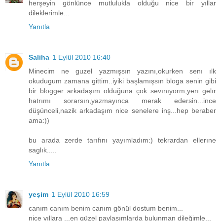
herşeyin gönlünce mutlulukla olduğu nice bir yıllar
dileklerimle...
Yanıtla
Saliha
1 Eylül 2010 16:40
Minecim ne guzel yazmışsın yazını,okurken senı ılk
okudugum zamana gittim..iyiki başlamışsın bloga senin gibi
bir blogger arkadaşım olduğuna çok sevınıyorm,yerı gelır
hatrımı sorarsın,yazmayınca merak edersin...ince
düşünceli,nazik arkadaşım nice senelere inş...hep beraber
ama:))
bu arada zerde tarıfını yayımladım:) tekrardan ellerıne
saglık.....
Yanıtla
yeşim
1 Eylül 2010 16:59
canım canım benim canım gönül dostum benim...
nice yıllara ...en güzel paylaşımlarda bulunman dileğimle...