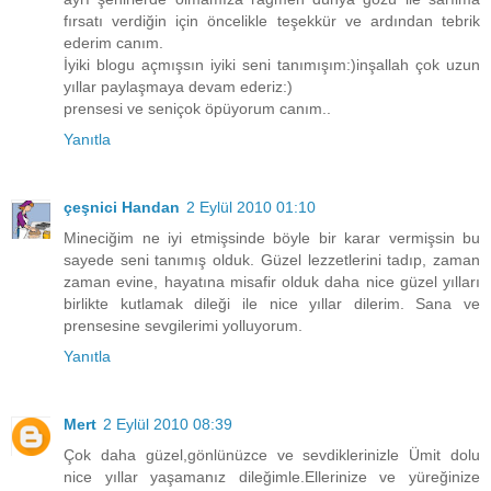
fırsatı verdiğin için öncelikle teşekkür ve ardından tebrik
ederim canım.
İyiki blogu açmışsın iyiki seni tanımışım:)inşallah çok uzun
yıllar paylaşmaya devam ederiz:)
prensesi ve seniçok öpüyorum canım..
Yanıtla
çeşnici Handan
2 Eylül 2010 01:10
Mineciğim ne iyi etmişsinde böyle bir karar vermişsin bu
sayede seni tanımış olduk. Güzel lezzetlerini tadıp, zaman
zaman evine, hayatına misafir olduk daha nice güzel yılları
birlikte kutlamak dileği ile nice yıllar dilerim. Sana ve
prensesine sevgilerimi yolluyorum.
Yanıtla
Mert
2 Eylül 2010 08:39
Çok daha güzel,gönlünüzce ve sevdiklerinizle Ümit dolu
nice yıllar yaşamanız dileğimle.Ellerinize ve yüreğinize