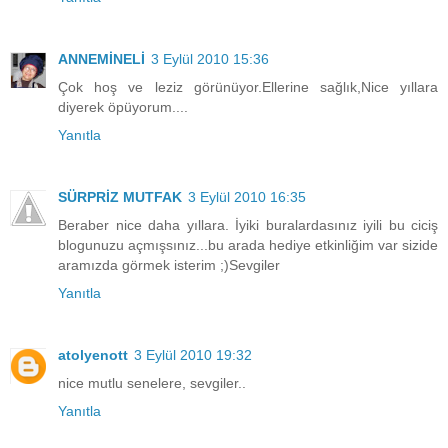
ANNEMİNELİ
3 Eylül 2010 15:36
Çok hoş ve leziz görünüyor.Ellerine sağlık,Nice yıllara
diyerek öpüyorum....
Yanıtla
SÜRPRİZ MUTFAK
3 Eylül 2010 16:35
Beraber nice daha yıllara. İyiki buralardasınız iyili bu ciciş
blogunuzu açmışsınız...bu arada hediye etkinliğim var sizide
aramızda görmek isterim ;)Sevgiler
Yanıtla
atolyenott
3 Eylül 2010 19:32
nice mutlu senelere, sevgiler..
Yanıtla