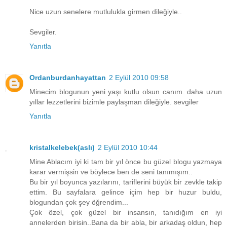
Nice uzun senelere mutlulukla girmen dileğiyle..
Sevgiler.
Yanıtla
Ordanburdanhayattan
2 Eylül 2010 09:58
Minecim blogunun yeni yaşı kutlu olsun canım. daha uzun
yıllar lezzetlerini bizimle paylaşman dileğiyle. sevgiler
Yanıtla
kristalkelebek(aslı)
2 Eylül 2010 10:44
Mine Ablacım iyi ki tam bir yıl önce bu güzel blogu yazmaya
karar vermişsin ve böylece ben de seni tanımışım..
Bu bir yıl boyunca yazılarını, tariflerini büyük bir zevkle takip
ettim. Bu sayfalara gelince içim hep bir huzur buldu,
blogundan çok şey öğrendim...
Çok özel, çok güzel bir insansın, tanıdığım en iyi
annelerden birisin..Bana da bir abla, bir arkadaş oldun, hep