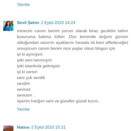
Yanıtla
Sevil Şahin
2 Eylül 2010 14:24
minecim canım benim yorum olarak biraz geciktim tatlım
kusuruma bakma lütfen .Dün benimde doğum günüm
olduğundan sanırım ayaklarım havada idi beni affedeceğini
umuyorum canım benim nice yaşlar olsun blogun için
iyi ki açmışsın
iyiki seni tanımışım
iyiki istanbula gelmişsin
iyi ki varsın
seni çok sevdik
sevdim
sevicez
sevicem ..
öperim fıstığım seni ve güzeller güzeli kızını..
Yanıtla
Hatice
2 Eylül 2010 15:21