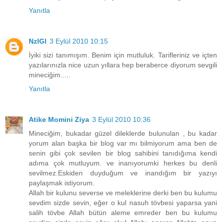
Yanıtla
NzlGl
3 Eylül 2010 10:15
İyiki sizi tanımışım. Benim için mutluluk. Tarifleriniz ve içten
yazılarınızla nice uzun yıllara hep beraberce diyorum sevgili
mineciğim.....
Yanıtla
Atike Momini Ziya
3 Eylül 2010 10:36
Mineciğim, bukadar güzel dileklerde bulunulan , bu kadar
yorum alan başka bir blog var mı bilmiyorum ama ben de
senin gibi çok sevilen bir blog sahibini tanıdığıma kendi
adıma çok mutluyum. ve inanıyorumki herkes bu denli
sevilmez.Eskiden duyduğum ve inandığım bir yazıyı
paylaşmak istiyorum.
Allah bir kulunu severse ve meleklerine derki ben bu kulumu
sevdim sizde sevin, eğer o kul nasuh tövbesi yaparsa yani
salih tövbe Allah bütün aleme emreder ben bu kulumu