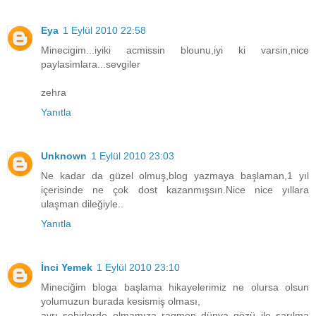
Eya
1 Eylül 2010 22:58
Minecigim...iyiki acmissin blounu,iyi ki varsin,nice
paylasimlara...sevgiler
zehra
Yanıtla
Unknown
1 Eylül 2010 23:03
Ne kadar da güzel olmuş,blog yazmaya başlaman,1 yıl
içerisinde ne çok dost kazanmışsın.Nice nice yıllara
ulaşman dileğiyle..
Yanıtla
İnci Yemek
1 Eylül 2010 23:10
Mineciğim bloga başlama hikayelerimiz ne olursa olsun
yolumuzun burada kesismiş olması,
ayrı şehirlerde olmamıza ragmen dünya gözü ile sarılma