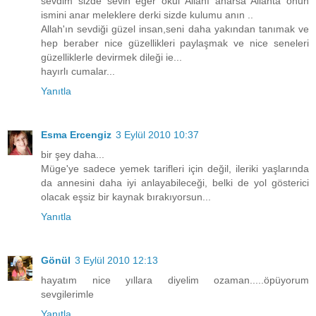
sevdim sizde sevin eğer okul Allahı anarsa Allahta onun
ismini anar meleklere derki sizde kulumu anın ..
Allah'ın sevdiği güzel insan,seni daha yakından tanımak ve
hep beraber nice güzellikleri paylaşmak ve nice seneleri
güzelliklerle devirmek dileği ie...
hayırlı cumalar...
Yanıtla
Esma Ercengiz
3 Eylül 2010 10:37
bir şey daha...
Müge'ye sadece yemek tarifleri için değil, ileriki yaşlarında
da annesini daha iyi anlayabileceği, belki de yol gösterici
olacak eşsiz bir kaynak bırakıyorsun...
Yanıtla
Gönül
3 Eylül 2010 12:13
hayatım nice yıllara diyelim ozaman.....öpüyorum
sevgilerimle
Yanıtla