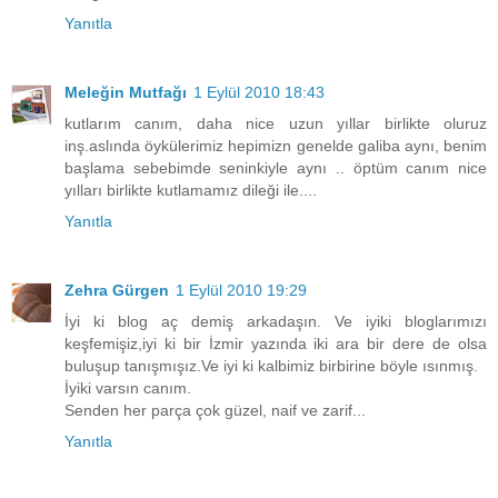
Yanıtla
Meleğin Mutfağı
1 Eylül 2010 18:43
kutlarım canım, daha nice uzun yıllar birlikte oluruz
inş.aslında öykülerimiz hepimizn genelde galiba aynı, benim
başlama sebebimde seninkiyle aynı .. öptüm canım nice
yılları birlikte kutlamamız dileği ile....
Yanıtla
Zehra Gürgen
1 Eylül 2010 19:29
İyi ki blog aç demiş arkadaşın. Ve iyiki bloglarımızı
keşfemişiz,iyi ki bir İzmir yazında iki ara bir dere de olsa
buluşup tanışmışız.Ve iyi ki kalbimiz birbirine böyle ısınmış.
İyiki varsın canım.
Senden her parça çok güzel, naif ve zarif...
Yanıtla