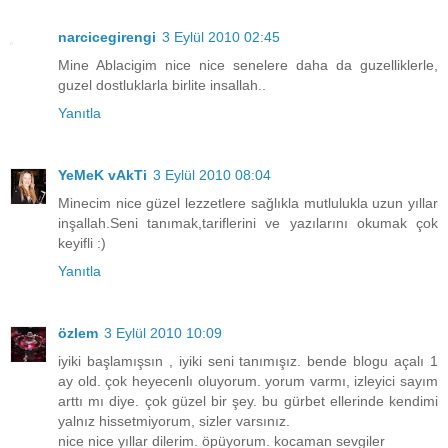
narcicegirengi
3 Eylül 2010 02:45
Mine Ablacigim nice nice senelere daha da guzelliklerle,
guzel dostluklarla birlite insallah..
Yanıtla
YeMeK vAkTi
3 Eylül 2010 08:04
Minecim nice güzel lezzetlere sağlıkla mutlulukla uzun yıllar
inşallah.Seni tanımak,tariflerini ve yazılarını okumak çok
keyifli :)
Yanıtla
özlem
3 Eylül 2010 10:09
iyiki başlamışsın , iyiki seni tanımışız. bende blogu açalı 1
ay old. çok heyecenlı oluyorum. yorum varmı, izleyici sayım
arttı mı diye. çok güzel bir şey. bu gürbet ellerinde kendimi
yalnız hissetmiyorum, sizler varsınız.
nice nice yıllar dilerim. öpüyorum. kocaman sevgiler