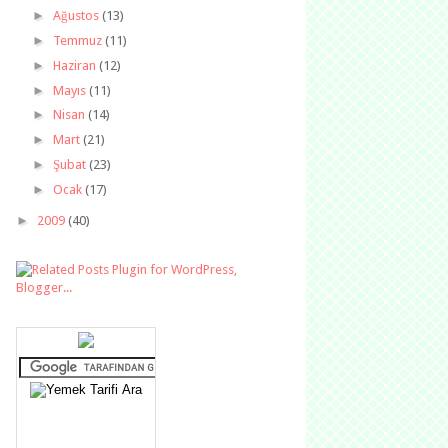
►
Ağustos
(13)
►
Temmuz
(11)
►
Haziran
(12)
►
Mayıs
(11)
►
Nisan
(14)
►
Mart
(21)
►
Şubat
(23)
►
Ocak
(17)
►
2009
(40)