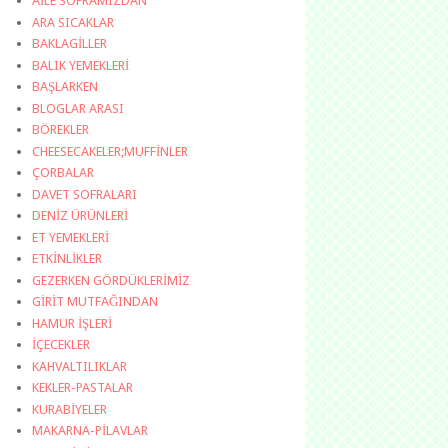
AİLE SOFRAMIZDAN
ARA SICAKLAR
BAKLAGİLLER
BALIK YEMEKLERİ
BAŞLARKEN
BLOGLAR ARASI
BÖREKLER
CHEESECAKELER;MUFFİNLER
ÇORBALAR
DAVET SOFRALARI
DENİZ ÜRÜNLERİ
ET YEMEKLERİ
ETKİNLİKLER
GEZERKEN GÖRDÜKLERİMİZ
GİRİT MUTFAĞINDAN
HAMUR İŞLERİ
İÇECEKLER
KAHVALTILIKLAR
KEKLER-PASTALAR
KURABİYELER
MAKARNA-PİLAVLAR