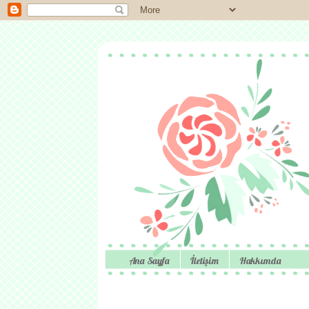
Ana Sayfa
İletişim
Hakkımda