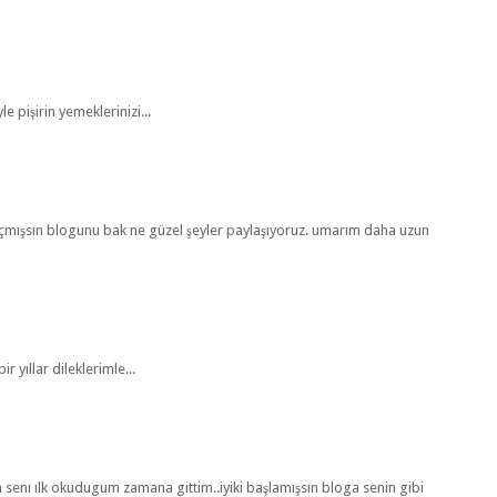
le pişirin yemeklerinizi...
açmışsın blogunu bak ne güzel şeyler paylaşıyoruz. umarım daha uzun
 yıllar dileklerimle...
 senı ılk okudugum zamana gittim..iyiki başlamışsın bloga senin gibi