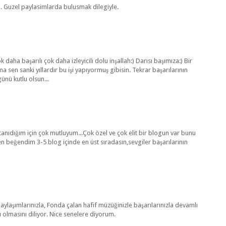
in. Guzel paylasimlarda bulusmak dilegiyle.
 daha başarılı çok daha izleyicili dolu inşallah:) Darısı başımıza:) Bir
 sen sanki yıllardır bu işi yapıyormuş gibisin. Tekrar başarılarının
nü kutlu olsun...
i tanıdığım için çok mutluyum...Çok özel ve çok elit bir blogun var bunu
 beğendim 3-5 blog içinde en üst sıradasın,sevgiler başarılarının
aylaşımlarınızla, Fonda çalan hafif müzüğinizle başarılarınızla devamlı
ı olmasını diliyor. Nice senelere diyorum.