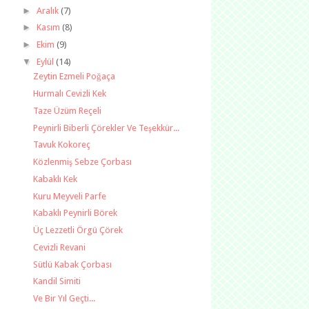
►
Aralık
(7)
►
Kasım
(8)
►
Ekim
(9)
▼
Eylül
(14)
Zeytin Ezmeli Poğaça
Hurmalı Cevizli Kek
Taze Üzüm Reçeli
Peynirli Biberli Çörekler Ve Teşekkür...
Tavuk Kokoreç
Közlenmiş Sebze Çorbası
Kabaklı Kek
Kuru Meyveli Parfe
Kabaklı Peynirli Börek
Üç Lezzetli Örgü Çörek
Cevizli Revani
Sütlü Kabak Çorbası
Kandil Simiti
Ve Bir Yıl Geçti...