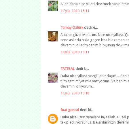
Allah daha nice yillari devirmek nasib ets
1 Eylül 2010 15:11
Tümay Öztürk
dedi ki...
Aaa ne güzel Minecim. Nice nice yıllara. Çok
sene aslında hızla geçen kısa bir zaman ama
devamını dilerim canım bloğunun doğumgü
1 Eylül 2010 15:11
TATESAL
dedi ki...
Daha nice yıllara sevgili arkadaşım.....Sen
tüm samimiyetimle yazıyorum...Ve benim en
devamını diliyorum...
1 Eylül 2010 15:18
fuat gencal
dedi ki...
Daha nice uzun senelere inşaallah. Güzel p
takip ediliyorsunuz. Başarılarınızın devaml