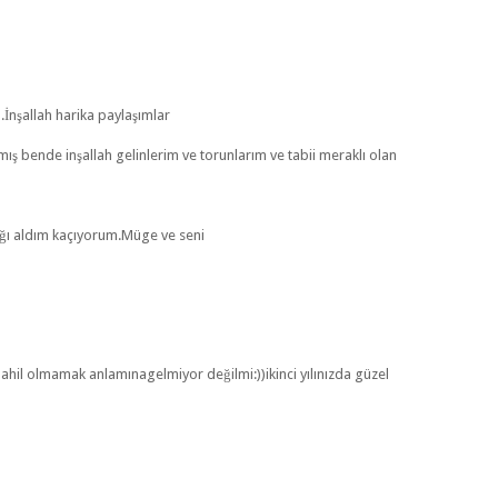
İnşallah harika paylaşımlar
ş bende inşallah gelinlerim ve torunlarım ve tabii meraklı olan
ğı aldım kaçıyorum.Müge ve seni
a dahil olmamak anlamınagelmiyor değilmi:))ikinci yılınızda güzel