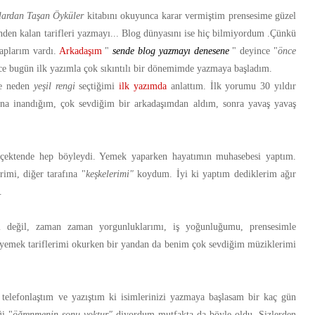
lardan Taşan Öyküler
kitabını okuyunca karar vermiştim prensesime güzel
sinden kalan tarifleri yazmayı... Blog dünyasını ise hiç bilmiyordum .Çünkü
taplarım vardı.
Arkadaşım
"
sende blog yazmayı denesene
" deyince "
önce
ce bugün ilk yazımla çok sıkıntılı bir dönemimde yazmaya başladım.
e neden
yeşil rengi
seçtiğimi
ilk yazımda
anlattım. İlk yorumu 30 yıldır
ğına inandığım, çok sevdiğim bir arkadaşımdan aldım, sonra yavaş yavaş
ektende hep böyleydi. Yemek yaparken hayatımın muhasebesi yaptım.
imi, diğer tarafına "
keşkelerimi"
koydum. İyi ki yaptım dediklerim ağır
.
imi değil, zaman zaman yorgunluklarımı, iş yoğunluğumu, prensesimle
i yemek tariflerimi okurken bir yandan da benim çok sevdiğim müziklerimi
, telefonlaştım ve yazıştım ki isimlerinizi yazmaya başlasam bir kaç gün
i "
öğrenmenin sonu yoktur"
diyordum mutfakta da böyle oldu. Sizlerden