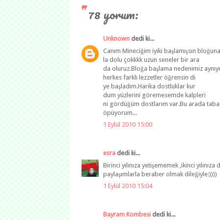
78 yorum:
Unknown
dedi ki...
Canım Mineciğim iyiki başlamışsın bloğuna.
la dolu çokkkk uzun seneler bir ara
da oluruz.Bloğa başlama nedenimiz aynıymı
herkes farklı lezzetler öğrensin di
ye başladım.Harika dostluklar kur
dum yüzlerini göremesemde kalpleri
ni gördüğüm dostlarım var.Bu arada taba
öpüyorum...
1 Eylül 2010 15:00
esra
dedi ki...
Birinci yılınıza yetişememek ,ikinci yılınız
paylaşımlarla beraber olmak dileğiyle:))))
1 Eylül 2010 15:04
Bayram Kombesi
dedi ki...