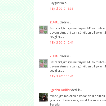
Saygılarımla.
1 Eylül 2010 15:38
ZUHAL
dedi ki...
Sizi tanıdığım için mutluyum.Müzik muhte
devam etmesini canı gönülden diliyorum.B
sevgiler.....
1 Eylül 2010 15:41
ZUHAL
dedi ki...
Sizi tanıdığım için mutluyum.Müzik muhte
devam etmesini canı gönülden diliyorum.B
sevgiler.....
1 Eylül 2010 15:41
Egeden Tarifler
dedi ki...
Mineciğim maşallah o kadar dolu dolu bir 
yıllar aynı heyeceanla, güzellikle sürmesin
Sevgiler