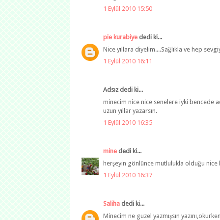
1 Eylül 2010 15:50
pie kurabiye
dedi ki...
Nice yıllara diyelim....Sağlıkla ve hep sevgiy
1 Eylül 2010 16:11
Adsız dedi ki...
minecim nice nice senelere iyki bencede 
uzun yıllar yazarsın.
1 Eylül 2010 16:35
mine
dedi ki...
herşeyin gönlünce mutlulukla olduğu nice bir
1 Eylül 2010 16:37
Saliha
dedi ki...
Minecim ne guzel yazmışsın yazını,okurken