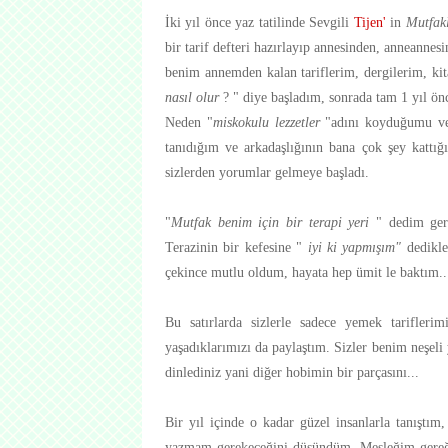
İki yıl önce yaz tatilinde Sevgili
Tijen
'
in
Mutfak
bir tarif defteri hazırlayıp annesinden, anneanne
benim annemden kalan tariflerim, dergilerim, ki
nasıl olur
? " diye başladım, sonrada tam 1 yıl ön
Neden "
miskokulu lezzetler
"adını koyduğumu v
tanıdığım ve arkadaşlığının bana çok şey kattı
sizlerden yorumlar gelmeye başladı.
"
Mutfak benim için bir terapi yeri
" dedim gerç
Terazinin bir kefesine "
iyi ki yapmışım"
dedikler
çekince mutlu oldum, hayata hep ümit le baktım..
Bu satırlarda sizlerle sadece yemek tarifler
yaşadıklarımızı da paylaştım. Sizler benim neşel
dinlediniz yani diğer hobimin bir parçasını...
Bir yıl içinde o kadar güzel insanlarla tanıştım
yazmam gerekeceğini düşündüm. Mesleğim gereğ