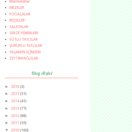
Marmelatlar
MEZELER
POĞAÇALAR
REÇELLER
SALATALAR
SEBZE YEMEKLERİ
SÜTLÜ TATLILAR
ŞURUPLU TATLILAR
YAŞAMIN İÇİNDEN
ZEYTİNYAĞLILAR
Blog Arşivi
►
2016
(3)
►
2015
(31)
►
2014
(41)
►
2013
(77)
►
2012
(88)
►
2011
(55)
▼
2010
(160)