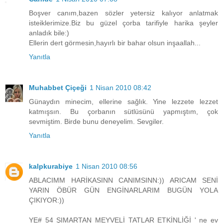
Boşver canım,bazen sözler yetersiz kalıyor anlatmak
isteiklerimize.Biz bu güzel çorba tarifiyle harika şeyler
anladık bile:)
Ellerin dert görmesin,hayırlı bir bahar olsun inşaallah...
Yanıtla
Muhabbet Çiçeği
1 Nisan 2010 08:42
Günaydın minecim, ellerine sağlık. Yine lezzete lezzet
katmışsın. Bu çorbanın sütlüsünü yapmıştım, çok
sevmiştim. Birde bunu deneyelim. Sevgiler.
Yanıtla
kalpkurabiye
1 Nisan 2010 08:56
ABLACIMM HARİKASINN CANIMSINN:)) ARICAM SENİ
YARIN ÖBÜR GÜN ENGİNARLARIM BUGÜN YOLA
ÇIKIYOR:))
YE# 54 ŞIMARTAN MEYVELİ TATLAR ETKİNLİĞİ ' ne ev