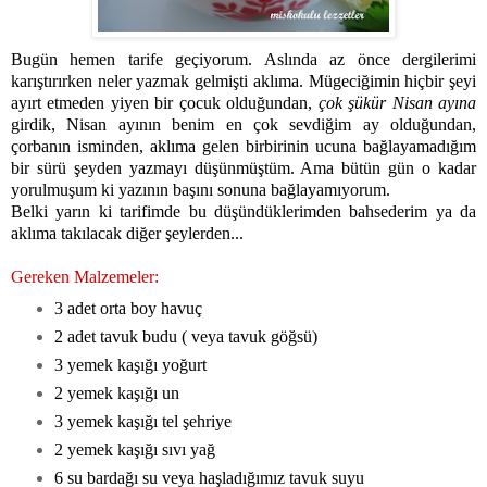
Bugün hemen tarife geçiyorum. Aslında az önce dergilerimi
karıştırırken neler yazmak gelmişti aklıma. Mügeciğimin hiçbir şeyi
ayırt etmeden yiyen bir çocuk olduğundan,
çok şükür Nisan ayına
girdik, Nisan ayının benim en çok sevdiğim ay olduğundan,
çorbanın isminden, aklıma gelen birbirinin ucuna bağlayamadığım
bir sürü şeyden yazmayı düşünmüştüm. Ama bütün gün o kadar
yorulmuşum ki yazının başını sonuna bağlayamıyorum.
Belki yarın ki tarifimde bu düşündüklerimden bahsederim ya da
aklıma takılacak diğer şeylerden...
Gereken Malzemeler:
3 adet orta boy havuç
2 adet tavuk budu ( veya tavuk göğsü)
3 yemek kaşığı yoğurt
2 yemek kaşığı un
3 yemek kaşığı tel şehriye
2 yemek kaşığı sıvı yağ
6 su bardağı su veya haşladığımız tavuk suyu