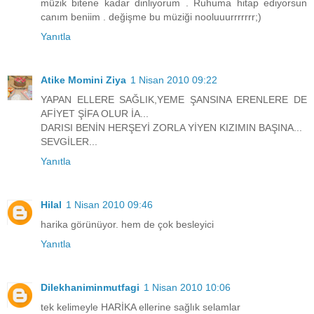
müzik bitene kadar dinliyorum . Ruhuma hitap ediyorsun
canım beniim . değişme bu müziği nooluuurrrrrrr;)
Yanıtla
Atike Momini Ziya
1 Nisan 2010 09:22
YAPAN ELLERE SAĞLIK,YEME ŞANSINA ERENLERE DE
AFİYET ŞİFA OLUR İA...
DARISI BENİN HERŞEYİ ZORLA YİYEN KIZIMIN BAŞINA...
SEVGİLER...
Yanıtla
Hilal
1 Nisan 2010 09:46
harika görünüyor. hem de çok besleyici
Yanıtla
Dilekhaniminmutfagi
1 Nisan 2010 10:06
tek kelimeyle HARİKA ellerine sağlık selamlar