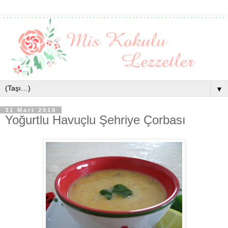
▼
31 Mart 2010
Yoğurtlu Havuçlu Şehriye Çorbası