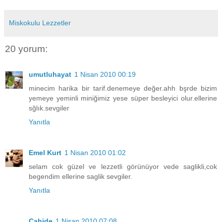
Miskokulu Lezzetler
20 yorum:
umutluhayat
1 Nisan 2010 00:19
minecim harika bir tarif.denemeye değer.ahh bşrde bizim
yemeye yeminli miniğimiz yese süper besleyici olur.ellerine
sğlık.sevgiler
Yanıtla
Emel Kurt
1 Nisan 2010 01:02
selam cok güzel ve lezzetli görünüyor vede saglikli,cok
begendim ellerine saglik sevgiler.
Yanıtla
Cahide
1 Nisan 2010 07:08