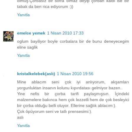
olmuş.Çorbasız bir sofra olmaz deyip çorban kaldı ise bir
tabak da ben rica ediyorum :))
Yanıtla
emelce yemek
1 Nisan 2010 17:33
oglum bayiliyor boyle corbalara bir de bunu deneyecegim
eline saglik
Yanıtla
kristalkelebek(aslı)
1 Nisan 2010 19:56
Mine ablacım seni çok iyi anlıyorum, akşamları
yorgunluktan insanın kolunu kıpırdatası gelmiyor bazen..
Yine nefis bir çorba tarifi paylaşmışsın. İçindeki
malzemelere bakınca hem çok lezzetli hem de çok besleyici
bir çorba olduğu belli oluyor. Ellerine sağlık ablacım:).
Çok öpüyorum seni ve tatlı prensesimi:).
aslı
Yanıtla