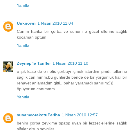
Yanıtla
Unknown
1 Nisan 2010 11:04
Canım harika bir çorba ve sunum o güzel ellerine sağlık
kocaman öptüm
Yanıtla
Zeynep'le Tarifler
1 Nisan 2010 11:10
o şık kase de o nefis çorbayı içmek isterdim şimdi...ellerine
sağlık canımmm,bu günlerde bende de bir yorgunluk hali bir
rehavet anlamadım gitti...bahar yaramadı sanırım:)))
öpüyorum canımmm
Yanıtla
susamcorekotuFeriha
1 Nisan 2010 12:57
benim çorba zevkime tıpatıp uyan bir lezzet ellerine sağlık
şifalar olsun sevgiler