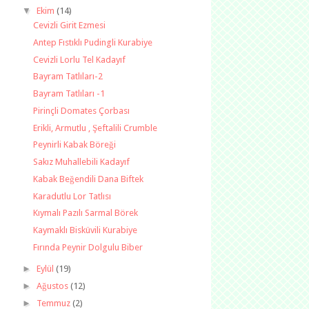
▼
Ekim
(14)
Cevizli Girit Ezmesi
Antep Fıstıklı Pudingli Kurabiye
Cevizli Lorlu Tel Kadayıf
Bayram Tatlıları-2
Bayram Tatlıları -1
Pirinçli Domates Çorbası
Erikli, Armutlu , Şeftalili Crumble
Peynirli Kabak Böreği
Sakız Muhallebili Kadayıf
Kabak Beğendili Dana Biftek
Karadutlu Lor Tatlısı
Kıymalı Pazılı Sarmal Börek
Kaymaklı Bisküvili Kurabiye
Fırında Peynir Dolgulu Biber
►
Eylül
(19)
►
Ağustos
(12)
►
Temmuz
(2)