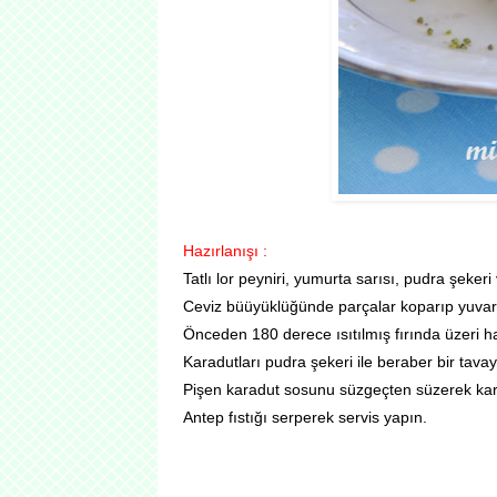
Hazırlanışı :
Tatlı lor peyniri, yumurta sarısı, pudra şeker
Ceviz büüyüklüğünde parçalar koparıp yuvarlayı
Önceden 180 derece ısıtılmış fırında üzeri ha
Karadutları pudra şekeri ile beraber bir tavay
Pişen karadut sosunu süzgeçten süzerek kara
Antep fıstığı serperek servis yapın.