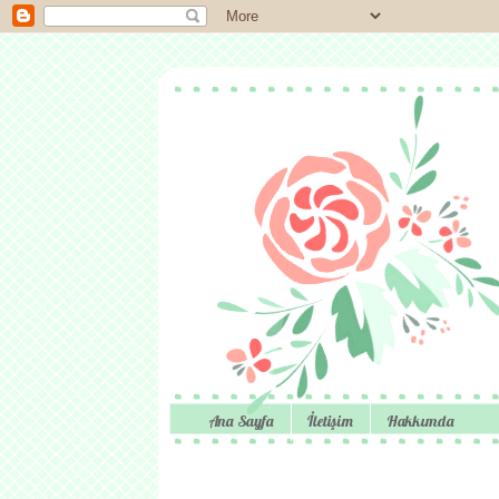
Ana Sayfa
İletişim
Hakkımda