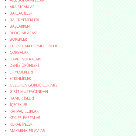
AİLE SOFRAMIZDAN
ARA SICAKLAR
BAKLAGİLLER
BALIK YEMEKLERİ
BAŞLARKEN
BLOGLAR ARASI
BÖREKLER
CHEESECAKELER;MUFFİNLER
ÇORBALAR
DAVET SOFRALARI
DENİZ ÜRÜNLERİ
ET YEMEKLERİ
ETKİNLİKLER
GEZERKEN GÖRDÜKLERİMİZ
GİRİT MUTFAĞINDAN
HAMUR İŞLERİ
İÇECEKLER
KAHVALTILIKLAR
KEKLER-PASTALAR
KURABİYELER
MAKARNA-PİLAVLAR