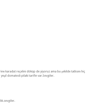
zerine karadut reçelini döküp de yiyoruz ama bu şekilde tatlısını hiç
l domatesli pilaki tarifin var.Sevgiler.
lık.sevgiler.