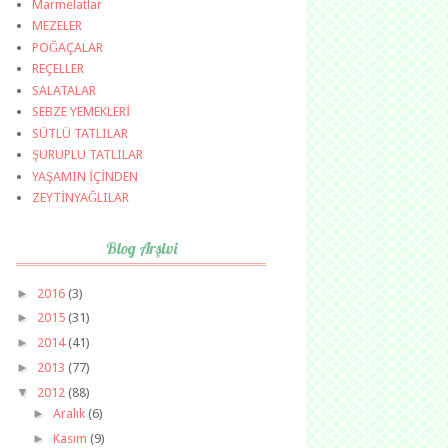
Marmelatlar
MEZELER
POĞAÇALAR
REÇELLER
SALATALAR
SEBZE YEMEKLERİ
SÜTLÜ TATLILAR
ŞURUPLU TATLILAR
YAŞAMIN İÇİNDEN
ZEYTİNYAĞLILAR
Blog Arşivi
►
2016
(3)
►
2015
(31)
►
2014
(41)
►
2013
(77)
▼
2012
(88)
►
Aralık
(6)
►
Kasım
(9)