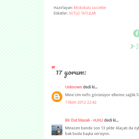
Hazırlayan:
Miskokulu Lezzetler
Etiketler:
SÜTLÜ TATLILAR
17 yorum:
Unknown
dedi ki...
Mine'cim nefis görünüyor ellerine sağlık.T
7 Ekim 2012 22:42
Bir Dut Masalı - nUnU
dedi ki...
Minecim bende son 13 yıldır Alaçatı da öyl
bak buda başka versiyon.