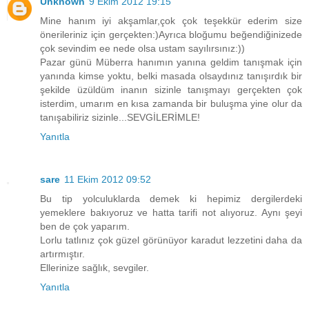
Unknown
9 Ekim 2012 19:15
Mine hanım iyi akşamlar,çok çok teşekkür ederim size
önerileriniz için gerçekten:)Ayrıca bloğumu beğendiğinizede
çok sevindim ee nede olsa ustam sayılırsınız:))
Pazar günü Müberra hanımın yanına geldim tanışmak için
yanında kimse yoktu, belki masada olsaydınız tanışırdık bir
şekilde üzüldüm inanın sizinle tanışmayı gerçekten çok
isterdim, umarım en kısa zamanda bir buluşma yine olur da
tanışabiliriz sizinle...SEVGİLERİMLE!
Yanıtla
sare
11 Ekim 2012 09:52
Bu tip yolculuklarda demek ki hepimiz dergilerdeki
yemeklere bakıyoruz ve hatta tarifi not alıyoruz. Aynı şeyi
ben de çok yaparım.
Lorlu tatlınız çok güzel görünüyor karadut lezzetini daha da
artırmıştır.
Ellerinize sağlık, sevgiler.
Yanıtla