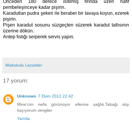
Önceden 180 derece ısıtılmış fırında üzeri hafif
pembeleşinceye kadar pişirin.
Karadutları pudra şekeri ile beraber bir tavaya koyun, ezerek
pişirin.
Pişen karadut sosunu süzgeçten süzerek karadut tatlısının
üzerine dökün.
Antep fıstığı serperek servis yapın.
Miskokulu Lezzetler
17 yorum:
Unknown
7 Ekim 2012 22:42
Mine'cim nefis görünüyor ellerine sağlık.Tabağı alıp
kaçıyorum sevgiler.
Yanıtla