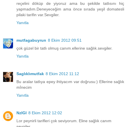
reçelini döküp de yiyoruz ama bu şekilde tatlısını hiç
yapmadım.Deneyeceğim ama önce sırada yeşil domatesli
pilaki tarifin var.Sevgiler.
Yanıtla
mutfagabuyrun
8 Ekim 2012 09:51
çok güzel bir tatlı olmuş canım.ellerine sağlık.sevgiler.
Yanıtla
Saglıklımutfak
8 Ekim 2012 11:12
Bu aralar tatlıya epey ihtiyacım var doğrusu:) Ellerine sağlık
mİnecim
Yanıtla
NzlGl
8 Ekim 2012 12:02
Lor peynirli tarifleri çok seviyorum. Eline sağlık canım
sevgiler