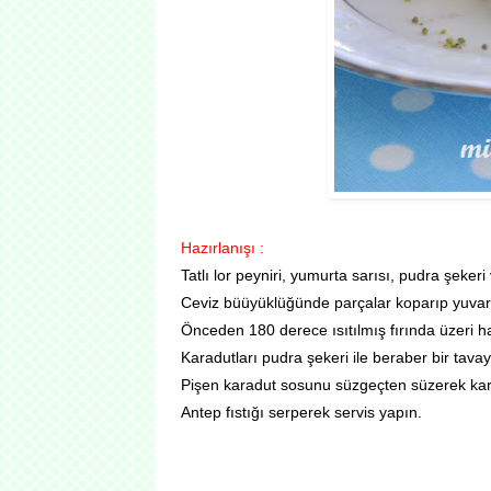
Hazırlanışı :
Tatlı lor peyniri, yumurta sarısı, pudra şeker
Ceviz büüyüklüğünde parçalar koparıp yuvarlayı
Önceden 180 derece ısıtılmış fırında üzeri ha
Karadutları pudra şekeri ile beraber bir tavay
Pişen karadut sosunu süzgeçten süzerek kara
Antep fıstığı serperek servis yapın.