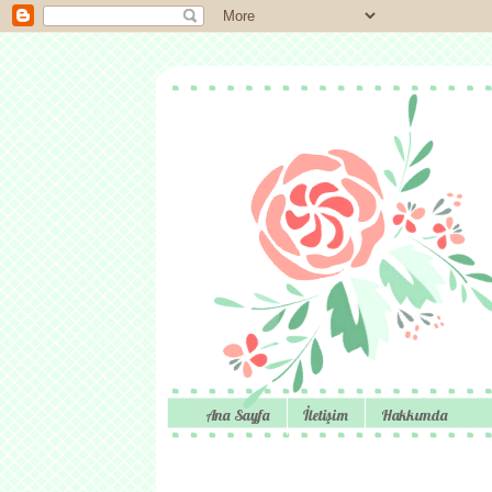
Ana Sayfa
İletişim
Hakkımda