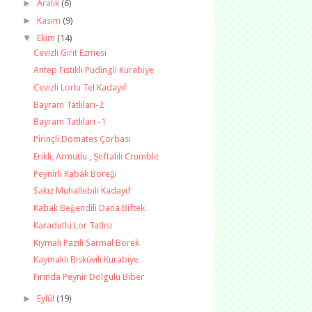
►
Aralık
(6)
►
Kasım
(9)
▼
Ekim
(14)
Cevizli Girit Ezmesi
Antep Fıstıklı Pudingli Kurabiye
Cevizli Lorlu Tel Kadayıf
Bayram Tatlıları-2
Bayram Tatlıları -1
Pirinçli Domates Çorbası
Erikli, Armutlu , Şeftalili Crumble
Peynirli Kabak Böreği
Sakız Muhallebili Kadayıf
Kabak Beğendili Dana Biftek
Karadutlu Lor Tatlısı
Kıymalı Pazılı Sarmal Börek
Kaymaklı Bisküvili Kurabiye
Fırında Peynir Dolgulu Biber
►
Eylül
(19)