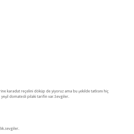
zerine karadut reçelini döküp de yiyoruz ama bu şekilde tatlısını hiç
l domatesli pilaki tarifin var.Sevgiler.
lık.sevgiler.