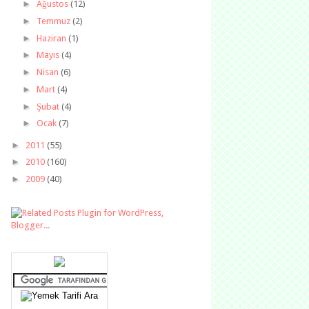
►
Ağustos
(12)
►
Temmuz
(2)
►
Haziran
(1)
►
Mayıs
(4)
►
Nisan
(6)
►
Mart
(4)
►
Şubat
(4)
►
Ocak
(7)
►
2011
(55)
►
2010
(160)
►
2009
(40)