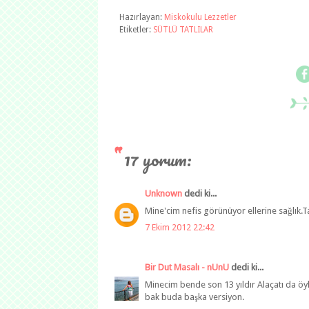
Hazırlayan:
Miskokulu Lezzetler
Etiketler:
SÜTLÜ TATLILAR
17 yorum:
Unknown
dedi ki...
Mine'cim nefis görünüyor ellerine sağlık.T
7 Ekim 2012 22:42
Bir Dut Masalı - nUnU
dedi ki...
Minecim bende son 13 yıldır Alaçatı da öyl
bak buda başka versiyon.