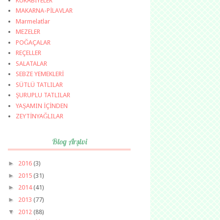
KURABİYELER
MAKARNA-PİLAVLAR
Marmelatlar
MEZELER
POĞAÇALAR
REÇELLER
SALATALAR
SEBZE YEMEKLERİ
SÜTLÜ TATLILAR
ŞURUPLU TATLILAR
YAŞAMIN İÇİNDEN
ZEYTİNYAĞLILAR
Blog Arşivi
►
2016
(3)
►
2015
(31)
►
2014
(41)
►
2013
(77)
▼
2012
(88)