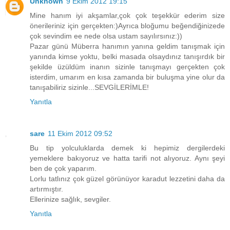
Unknown
9 Ekim 2012 19:15
Mine hanım iyi akşamlar,çok çok teşekkür ederim size
önerileriniz için gerçekten:)Ayrıca bloğumu beğendiğinizede
çok sevindim ee nede olsa ustam sayılırsınız:))
Pazar günü Müberra hanımın yanına geldim tanışmak için
yanında kimse yoktu, belki masada olsaydınız tanışırdık bir
şekilde üzüldüm inanın sizinle tanışmayı gerçekten çok
isterdim, umarım en kısa zamanda bir buluşma yine olur da
tanışabiliriz sizinle...SEVGİLERİMLE!
Yanıtla
sare
11 Ekim 2012 09:52
Bu tip yolculuklarda demek ki hepimiz dergilerdeki
yemeklere bakıyoruz ve hatta tarifi not alıyoruz. Aynı şeyi
ben de çok yaparım.
Lorlu tatlınız çok güzel görünüyor karadut lezzetini daha da
artırmıştır.
Ellerinize sağlık, sevgiler.
Yanıtla