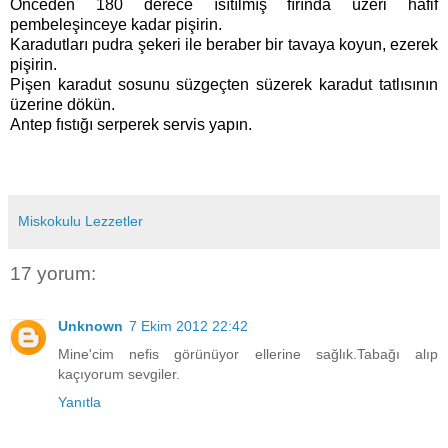
Önceden 180 derece ısıtılmış fırında üzeri hafif
pembeleşinceye kadar pişirin.
Karadutları pudra şekeri ile beraber bir tavaya koyun, ezerek
pişirin.
Pişen karadut sosunu süzgeçten süzerek karadut tatlısının
üzerine dökün.
Antep fıstığı serperek servis yapın.
Miskokulu Lezzetler
17 yorum:
Unknown
7 Ekim 2012 22:42
Mine'cim nefis görünüyor ellerine sağlık.Tabağı alıp
kaçıyorum sevgiler.
Yanıtla