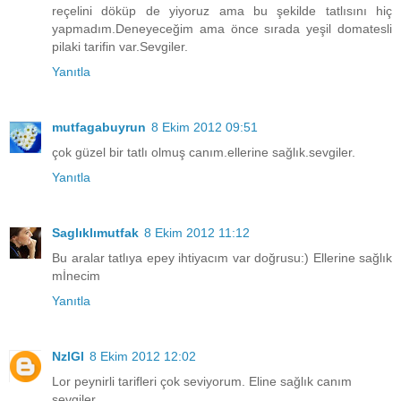
reçelini döküp de yiyoruz ama bu şekilde tatlısını hiç
yapmadım.Deneyeceğim ama önce sırada yeşil domatesli
pilaki tarifin var.Sevgiler.
Yanıtla
mutfagabuyrun
8 Ekim 2012 09:51
çok güzel bir tatlı olmuş canım.ellerine sağlık.sevgiler.
Yanıtla
Saglıklımutfak
8 Ekim 2012 11:12
Bu aralar tatlıya epey ihtiyacım var doğrusu:) Ellerine sağlık
mİnecim
Yanıtla
NzlGl
8 Ekim 2012 12:02
Lor peynirli tarifleri çok seviyorum. Eline sağlık canım
sevgiler