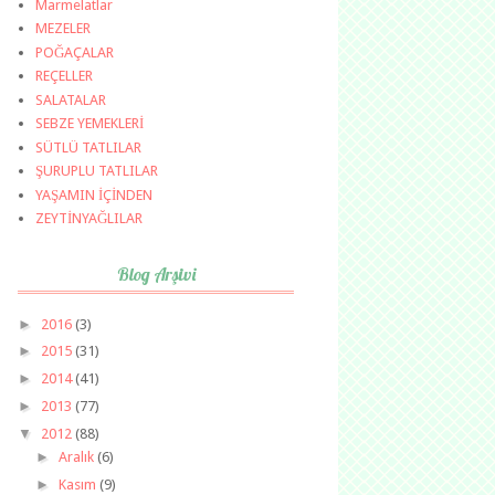
Marmelatlar
MEZELER
POĞAÇALAR
REÇELLER
SALATALAR
SEBZE YEMEKLERİ
SÜTLÜ TATLILAR
ŞURUPLU TATLILAR
YAŞAMIN İÇİNDEN
ZEYTİNYAĞLILAR
Blog Arşivi
►
2016
(3)
►
2015
(31)
►
2014
(41)
►
2013
(77)
▼
2012
(88)
►
Aralık
(6)
►
Kasım
(9)