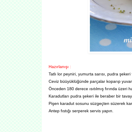
Hazırlanışı :
Tatlı lor peyniri, yumurta sarısı, pudra şeker
Ceviz büüyüklüğünde parçalar koparıp yuvarlayı
Önceden 180 derece ısıtılmış fırında üzeri ha
Karadutları pudra şekeri ile beraber bir tavay
Pişen karadut sosunu süzgeçten süzerek kara
Antep fıstığı serperek servis yapın.