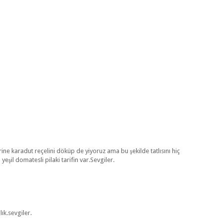
zerine karadut reçelini döküp de yiyoruz ama bu şekilde tatlısını hiç
l domatesli pilaki tarifin var.Sevgiler.
lık.sevgiler.