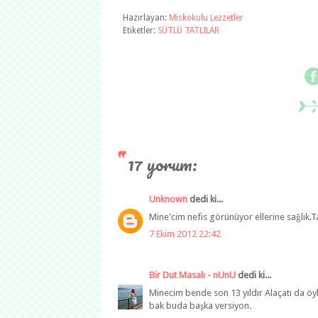
Hazırlayan:
Miskokulu Lezzetler
Etiketler:
SÜTLÜ TATLILAR
17 yorum:
Unknown
dedi ki...
Mine'cim nefis görünüyor ellerine sağlık.T
7 Ekim 2012 22:42
Bir Dut Masalı - nUnU
dedi ki...
Minecim bende son 13 yıldır Alaçatı da öyl
bak buda başka versiyon.