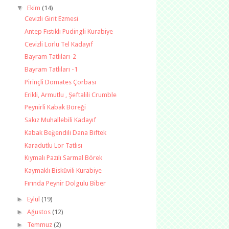
▼
Ekim
(14)
Cevizli Girit Ezmesi
Antep Fıstıklı Pudingli Kurabiye
Cevizli Lorlu Tel Kadayıf
Bayram Tatlıları-2
Bayram Tatlıları -1
Pirinçli Domates Çorbası
Erikli, Armutlu , Şeftalili Crumble
Peynirli Kabak Böreği
Sakız Muhallebili Kadayıf
Kabak Beğendili Dana Biftek
Karadutlu Lor Tatlısı
Kıymalı Pazılı Sarmal Börek
Kaymaklı Bisküvili Kurabiye
Fırında Peynir Dolgulu Biber
►
Eylül
(19)
►
Ağustos
(12)
►
Temmuz
(2)