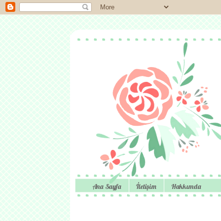
Ana Sayfa
İletişim
Hakkımda