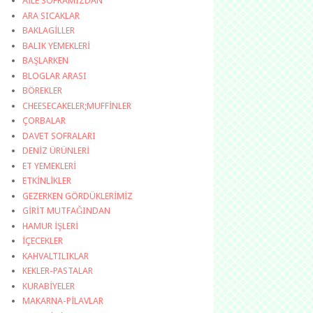
AİLE SOFRAMIZDAN
ARA SICAKLAR
BAKLAGİLLER
BALIK YEMEKLERİ
BAŞLARKEN
BLOGLAR ARASI
BÖREKLER
CHEESECAKELER;MUFFİNLER
ÇORBALAR
DAVET SOFRALARI
DENİZ ÜRÜNLERİ
ET YEMEKLERİ
ETKİNLİKLER
GEZERKEN GÖRDÜKLERİMİZ
GİRİT MUTFAĞINDAN
HAMUR İŞLERİ
İÇECEKLER
KAHVALTILIKLAR
KEKLER-PASTALAR
KURABİYELER
MAKARNA-PİLAVLAR